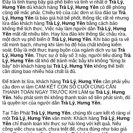
Đây là tình trạng bẫy giá phổ biến và tinh vi nhất ở
Trà Lý,
Hưng Yên
dù khách hàng
Trà Lý, Hưng Yên
có đề phòng
cũng dễ mắc phải. Chiêu trò của các đơn vị lừa đảo tại
Trà
Lý, Hưng Yên
là báo giá hút bể phốt, thông tắc rất rẻ nhưng
lừa đảo khách hàng
Trà Lý, Hưng Yên
bằng cách báo
khống thể tích thực. Việc này làm người dân
Trà Lý, Hưng
Yên
mất rất nhiều tiền. Hay lừa đảo khi thông tắc chậu rửa,
một dịch vụ phổ biến ở
Trà Lý, Hưng Yên
. Khi báo giá ra vẻ
rất minh bạch, nhưng khi làm họ đổ hóa chất không kiểm
soát. Đây là một thực trạng buồn của ngành dịch vụ tại
Trà
Lý, Hưng Yên
. Thực sự ở bẫy số 3 này, người tiêu dùng
Trà
Lý, Hưng Yên
rất khó để tránh mắc bẫy khi không “từng bị
bẫy” bởi khách hàng tại
Trà Lý, Hưng Yên
không thể biết
cần dùng bao nhiêu hóa chất là đủ.
Để tránh bị lừa, khách hàng
Trà Lý, Hưng Yên
cần phải yêu
cầu đơn vị làm CAM KẾT CON SỐ CUỐI CÙNG CẦN
THANH TOÁN NGAY TRƯỚC KHI LÀM tại
Trà Lý, Hưng
Yên
. Nếu phát sinh thì không thanh toán số tiền phát sinh, đó
là quyền lợi của người dân
Trà Lý, Hưng Yên
.
Tại Tấn Phát
Trà Lý, Hưng Yên
, chúng tôi cam kết rõ ràng vì
một
Trà Lý, Hưng Yên
văn minh: Khách hàng
Trà Lý, Hưng
Yên
chỉ thanh toán khi thực sự hài lòng với kết quả. Nếu
công việc chưa sạch, chưa triệt để, chưa đúng như báo giá