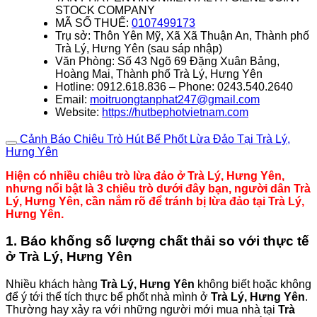
STOCK COMPANY
MÃ SỐ THUẾ:
0107499173
Trụ sở: Thôn Yên Mỹ, Xã Xã Thuận An, Thành phố
Trà Lý, Hưng Yên (sau sáp nhập)
Văn Phòng: Số 43 Ngõ 69 Đặng Xuân Bảng,
Hoàng Mai, Thành phố Trà Lý, Hưng Yên
Hotline: 0912.618.836 – Phone: 0243.540.2640
Email:
moitruongtanphat247@gmail.com
Website:
https://hutbephotvietnam.com
Cảnh Báo Chiêu Trò Hút Bể Phốt Lừa Đảo Tại Trà Lý,
Hưng Yên
Hiện có nhiều chiêu trò lừa đảo ở Trà Lý, Hưng Yên,
nhưng nổi bật là 3 chiêu trò dưới đây bạn, người dân Trà
Lý, Hưng Yên, cần nắm rõ để tránh bị lừa đảo tại Trà Lý,
Hưng Yên.
1. Báo khống số lượng chất thải so với thực tế
ở Trà Lý, Hưng Yên
Nhiều khách hàng
Trà Lý, Hưng Yên
không biết hoặc không
để ý tới thể tích thực bể phốt nhà mình ở
Trà Lý, Hưng Yên
.
Thường hay xảy ra với những người mới mua nhà tại
Trà