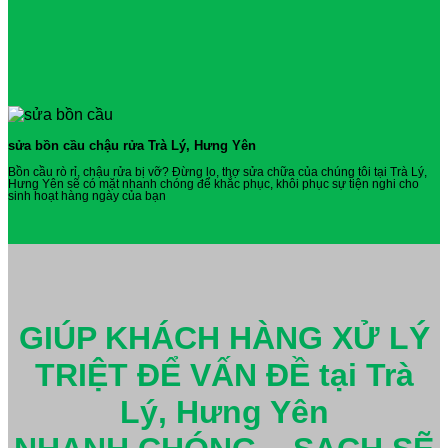
sửa bồn cầu chậu rửa Trà Lý, Hưng Yên
Bồn cầu rò rỉ, chậu rửa bị vỡ? Đừng lo, thợ sửa chữa của chúng tôi tại Trà Lý,
Hưng Yên sẽ có mặt nhanh chóng để khắc phục, khôi phục sự tiện nghi cho
sinh hoạt hàng ngày của bạn
GIÚP KHÁCH HÀNG XỬ LÝ
TRIỆT ĐỂ VẤN ĐỀ tại Trà
Lý, Hưng Yên