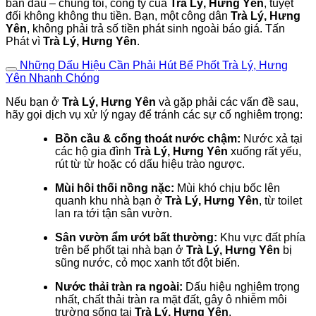
ban đầu – chúng tôi, công ty của
Trà Lý, Hưng Yên
, tuyệt
đối không không thu tiền. Bạn, một công dân
Trà Lý, Hưng
Yên
, không phải trả số tiền phát sinh ngoài báo giá. Tấn
Phát vì
Trà Lý, Hưng Yên
.
Những Dấu Hiệu Cần Phải Hút Bể Phốt Trà Lý, Hưng
Yên Nhanh Chóng
Nếu bạn ở
Trà Lý, Hưng Yên
và gặp phải các vấn đề sau,
hãy gọi dịch vụ xử lý ngay để tránh các sự cố nghiêm trọng:
Bồn cầu & cống thoát nước chậm:
Nước xả tại
các hộ gia đình
Trà Lý, Hưng Yên
xuống rất yếu,
rút từ từ hoặc có dấu hiệu trào ngược.
Mùi hôi thối nồng nặc:
Mùi khó chịu bốc lên
quanh khu nhà bạn ở
Trà Lý, Hưng Yên
, từ toilet
lan ra tới tận sân vườn.
Sân vườn ẩm ướt bất thường:
Khu vực đất phía
trên bể phốt tại nhà bạn ở
Trà Lý, Hưng Yên
bị
sũng nước, cỏ mọc xanh tốt đột biến.
Nước thải tràn ra ngoài:
Dấu hiệu nghiêm trọng
nhất, chất thải tràn ra mặt đất, gây ô nhiễm môi
trường sống tại
Trà Lý, Hưng Yên
.