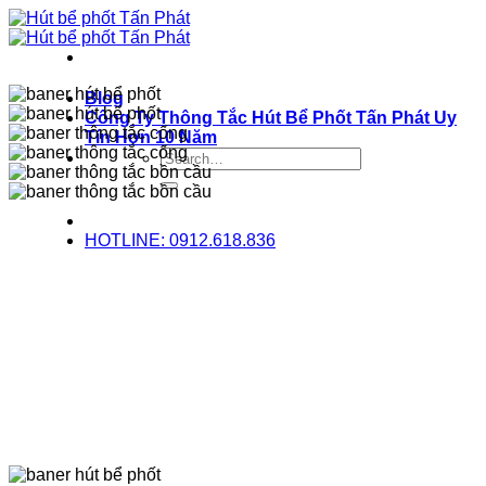
Bỏ
qua
nội
dung
Blog
Công Ty Thông Tắc Hút Bể Phốt Tấn Phát Uy
Tín Hơn 10 Năm
HOTLINE: 0912.618.836