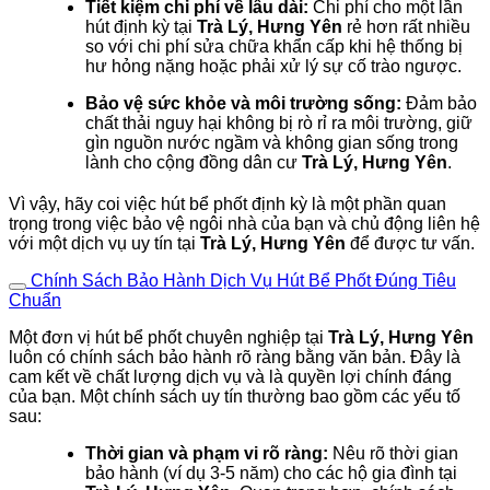
Tiết kiệm chi phí về lâu dài:
Chi phí cho một lần
hút định kỳ tại
Trà Lý, Hưng Yên
rẻ hơn rất nhiều
so với chi phí sửa chữa khẩn cấp khi hệ thống bị
hư hỏng nặng hoặc phải xử lý sự cố trào ngược.
Bảo vệ sức khỏe và môi trường sống:
Đảm bảo
chất thải nguy hại không bị rò rỉ ra môi trường, giữ
gìn nguồn nước ngầm và không gian sống trong
lành cho cộng đồng dân cư
Trà Lý, Hưng Yên
.
Vì vậy, hãy coi việc hút bể phốt định kỳ là một phần quan
trọng trong việc bảo vệ ngôi nhà của bạn và chủ động liên hệ
với một dịch vụ uy tín tại
Trà Lý, Hưng Yên
để được tư vấn.
Chính Sách Bảo Hành Dịch Vụ Hút Bể Phốt Đúng Tiêu
Chuẩn
Một đơn vị hút bể phốt chuyên nghiệp tại
Trà Lý, Hưng Yên
luôn có chính sách bảo hành rõ ràng bằng văn bản. Đây là
cam kết về chất lượng dịch vụ và là quyền lợi chính đáng
của bạn. Một chính sách uy tín thường bao gồm các yếu tố
sau:
Thời gian và phạm vi rõ ràng:
Nêu rõ thời gian
bảo hành (ví dụ 3-5 năm) cho các hộ gia đình tại