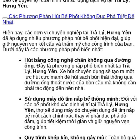
bảo vệ quyền lợi của mình khi sử dụng dịch vụ tại
Trà Lý,
Hưng Yên
.
Các Phương Pháp Hút Bể Phốt Không Đục Phá Triệt Để
Nhất
Hiện nay, các đơn vị chuyên nghiệp tại
Trà Lý, Hưng Yên
đã áp dụng nhiều phương pháp hút bể phốt hiện đại, giúp
giữ nguyên vẹn kết cấu và thẩm mỹ cho công trình của bạn.
Dưới đây là các phương pháp phổ biến nhất:
Hút bằng công nghệ chân không qua đường
ống:
Đây là phương pháp phổ biến nhất tại
Trà
Lý, Hưng Yên
. Xe hút chuyên dụng sẽ tạo ra một
lực hút cực mạnh để hút sạch bùn thải thông qua
đường ống thoát nước của bồn cầu mà không cần
phải tác động đến nền nhà.
Sử dụng máy dò tìm nắp bể thông minh:
Đối với
các bể phốt khó xác định vị trí tại
Trà Lý, Hưng
Yên
, thợ sẽ dùng máy dò chuyên dụng để tìm nắp
bể một cách chính xác thay vì phải đục phá dò
dẫm, giúp tiết kiệm thời gian và giữ nguyên vẹn
công trình.
Quy trình khép kín, không gây mùi:
Toàn bộ quá