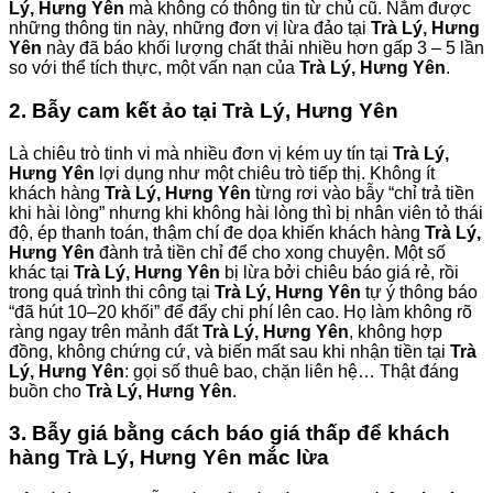
Lý, Hưng Yên
mà không có thông tin từ chủ cũ. Nắm được
những thông tin này, những đơn vị lừa đảo tại
Trà Lý, Hưng
Yên
này đã báo khối lượng chất thải nhiều hơn gấp 3 – 5 lần
so với thể tích thực, một vấn nạn của
Trà Lý, Hưng Yên
.
2. Bẫy cam kết ảo tại Trà Lý, Hưng Yên
Là chiêu trò tinh vi mà nhiều đơn vị kém uy tín tại
Trà Lý,
Hưng Yên
lợi dụng như một chiêu trò tiếp thị. Không ít
khách hàng
Trà Lý, Hưng Yên
từng rơi vào bẫy “chỉ trả tiền
khi hài lòng” nhưng khi không hài lòng thì bị nhân viên tỏ thái
độ, ép thanh toán, thậm chí đe dọa khiến khách hàng
Trà Lý,
Hưng Yên
đành trả tiền chỉ để cho xong chuyện. Một số
khác tại
Trà Lý, Hưng Yên
bị lừa bởi chiêu báo giá rẻ, rồi
trong quá trình thi công tại
Trà Lý, Hưng Yên
tự ý thông báo
“đã hút 10–20 khối” để đẩy chi phí lên cao. Họ làm không rõ
ràng ngay trên mảnh đất
Trà Lý, Hưng Yên
, không hợp
đồng, không chứng cứ, và biến mất sau khi nhận tiền tại
Trà
Lý, Hưng Yên
: gọi số thuê bao, chặn liên hệ… Thật đáng
buồn cho
Trà Lý, Hưng Yên
.
3. Bẫy giá bằng cách báo giá thấp để khách
hàng Trà Lý, Hưng Yên mắc lừa