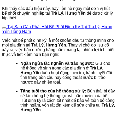
Khi thấy các dấu hiệu này, hãy liên hệ ngay một đơn vị hút
bể phốt chuyên nghiệp tại
Trà Lý, Hưng Yên
để được xử lý
kịp thời.
Tại Sao Cần Phải Hút Bể Phốt Định Kỳ Tại Trà Lý, Hưng
Yên Hằng Năm
Việc hút bể phốt định kỳ là một khoản đầu tư thông minh cho
mọi gia đình tại
Trà Lý, Hưng Yên
. Thay vì chờ đợi sự cố
xảy ra, việc bảo dưỡng hàng năm mang lại nhiều lợi ích thiết
thực và tiết kiệm hơn bạn nghĩ:
Ngăn ngừa tắc nghẽn và trào ngược:
Giữ cho
hệ thống vệ sinh trong các gia đình ở
Trà Lý,
Hưng Yên
luôn hoạt động trơn tru, tránh tuyệt đối
tình trạng bồn cầu hay cống thoát nước bị trào
ngược gây phiền toái.
Tăng tuổi thọ của hệ thống xử lý:
Bùn thải bị đầy
sẽ làm hỏng hệ thống lọc và thấm nước của bể.
Hút định kỳ là cách tốt nhất để bảo vệ toàn bộ công
trình ngầm, vốn rất tốn kém để sửa chữa tại
Trà Lý,
Hưng Yên
.