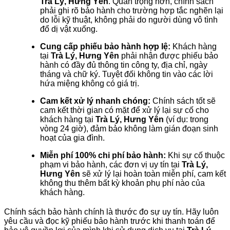
Trà Lý, Hưng Yên
. Quan trọng hơn, chính sách
phải ghi rõ bảo hành cho trường hợp tắc nghẽn lại
do lỗi kỹ thuật, không phải do người dùng vô tình
đổ dị vật xuống.
Cung cấp phiếu bảo hành hợp lệ:
Khách hàng
tại
Trà Lý, Hưng Yên
phải nhận được phiếu bảo
hành có đầy đủ thông tin công ty, địa chỉ, ngày
tháng và chữ ký. Tuyệt đối không tin vào các lời
hứa miệng không có giá trị.
Cam kết xử lý nhanh chóng:
Chính sách tốt sẽ
cam kết thời gian có mặt để xử lý lại sự cố cho
khách hàng tại
Trà Lý, Hưng Yên
(ví dụ: trong
vòng 24 giờ), đảm bảo không làm gián đoạn sinh
hoạt của gia đình.
Miễn phí 100% chi phí bảo hành:
Khi sự cố thuộc
phạm vi bảo hành, các đơn vị uy tín tại
Trà Lý,
Hưng Yên
sẽ xử lý lại hoàn toàn miễn phí, cam kết
không thu thêm bất kỳ khoản phụ phí nào của
khách hàng.
Chính sách bảo hành chính là thước đo sự uy tín. Hãy luôn
yêu cầu và đọc kỹ phiếu bảo hành trước khi thanh toán để