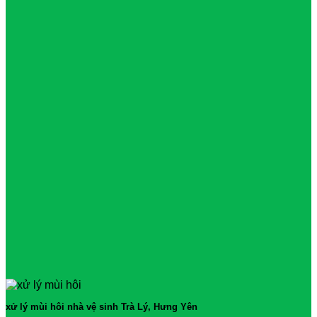
xử lý mùi hôi nhà vệ sinh Trà Lý, Hưng Yên