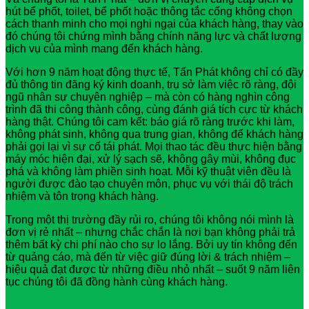
hút bể phốt, toilet, bể phốt hoặc thông tắc cống không chọn
cách thanh minh cho mọi nghi ngại của khách hàng, thay vào
đó chúng tôi chứng mình bằng chính năng lực và chất lượng
dịch vụ của mình mang đến khách hàng.
Với hơn 9 năm hoạt động thực tế, Tấn Phát không chỉ có đầy
đủ thông tin đăng ký kinh doanh, trụ sở làm việc rõ ràng, đội
ngũ nhân sự chuyên nghiệp – mà còn có hàng nghìn công
trình đã thi công thành công, cùng đánh giá tích cực từ khách
hàng thật. Chúng tôi cam kết: báo giá rõ ràng trước khi làm,
không phát sinh, không qua trung gian, không để khách hàng
phải gọi lại vì sự cố tái phát. Mọi thao tác đều thực hiện bằng
máy móc hiện đại, xử lý sạch sẽ, không gây mùi, không đục
phá và không làm phiền sinh hoạt. Mỗi kỹ thuật viên đều là
người được đào tạo chuyên môn, phục vụ với thái độ trách
nhiệm và tôn trọng khách hàng.
Trong một thị trường đầy rủi ro, chúng tôi không nói mình là
đơn vị rẻ nhất – nhưng chắc chắn là nơi bạn không phải trả
thêm bất kỳ chi phí nào cho sự lo lắng. Bởi uy tín không đến
từ quảng cáo, mà đến từ việc giữ đúng lời & trách nhiệm –
hiệu quả đạt được từ những điều nhỏ nhất – suốt 9 năm liên
tục chúng tôi đã đồng hành cùng khách hàng.