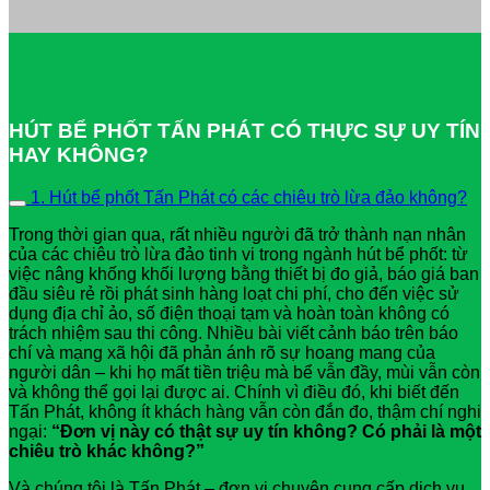
HÚT BỂ PHỐT TẤN PHÁT CÓ THỰC SỰ UY TÍN
HAY KHÔNG?
1. Hút bể phốt Tấn Phát có các chiêu trò lừa đảo không?
Trong thời gian qua, rất nhiều người đã trở thành nạn nhân
của các chiêu trò lừa đảo tinh vi trong ngành hút bể phốt: từ
việc nâng khống khối lượng bằng thiết bị đo giả, báo giá ban
đầu siêu rẻ rồi phát sinh hàng loạt chi phí, cho đến việc sử
dụng địa chỉ ảo, số điện thoại tạm và hoàn toàn không có
trách nhiệm sau thi công. Nhiều bài viết cảnh báo trên báo
chí và mạng xã hội đã phản ánh rõ sự hoang mang của
người dân – khi họ mất tiền triệu mà bể vẫn đầy, mùi vẫn còn
và không thể gọi lại được ai. Chính vì điều đó, khi biết đến
Tấn Phát, không ít khách hàng vẫn còn đắn đo, thậm chí nghi
ngại:
“Đơn vị này có thật sự uy tín không? Có phải là một
chiêu trò khác không?”
Và chúng tôi là Tấn Phát – đơn vị chuyên cung cấp dịch vụ