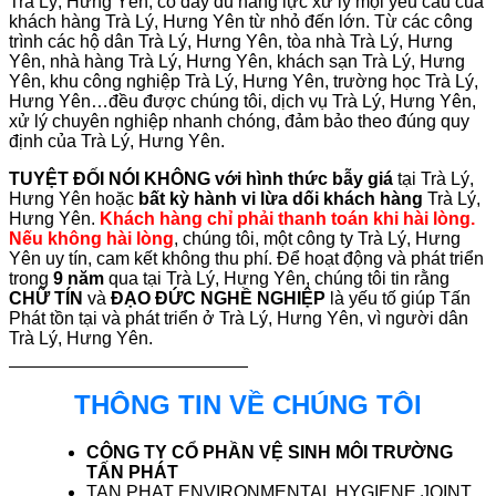
Trà Lý, Hưng Yên, có đầy đủ năng lực xử lý mọi yêu cầu của
khách hàng Trà Lý, Hưng Yên từ nhỏ đến lớn. Từ các công
trình các hộ dân Trà Lý, Hưng Yên, tòa nhà Trà Lý, Hưng
Yên, nhà hàng Trà Lý, Hưng Yên, khách sạn Trà Lý, Hưng
Yên, khu công nghiệp Trà Lý, Hưng Yên, trường học Trà Lý,
Hưng Yên…đều được chúng tôi, dịch vụ Trà Lý, Hưng Yên,
xử lý chuyên nghiệp nhanh chóng, đảm bảo theo đúng quy
định của Trà Lý, Hưng Yên.
TUYỆT ĐỐI NÓI KHÔNG với hình thức bẫy giá
tại Trà Lý,
Hưng Yên hoặc
bất kỳ hành vi lừa dối khách hàng
Trà Lý,
Hưng Yên.
Khách hàng chỉ phải thanh toán khi hài lòng.
Nếu không hài lòng
, chúng tôi, một công ty Trà Lý, Hưng
Yên uy tín, cam kết không thu phí. Để hoạt động và phát triển
trong
9 năm
qua tại Trà Lý, Hưng Yên, chúng tôi tin rằng
CHỮ TÍN
và
ĐẠO ĐỨC NGHỀ NGHIỆP
là yếu tố giúp Tấn
Phát tồn tại và phát triển ở Trà Lý, Hưng Yên, vì người dân
Trà Lý, Hưng Yên.
THÔNG TIN VỀ CHÚNG TÔI
CÔNG TY CỔ PHẦN VỆ SINH MÔI TRƯỜNG
TẤN PHÁT
TAN PHAT ENVIRONMENTAL HYGIENE JOINT