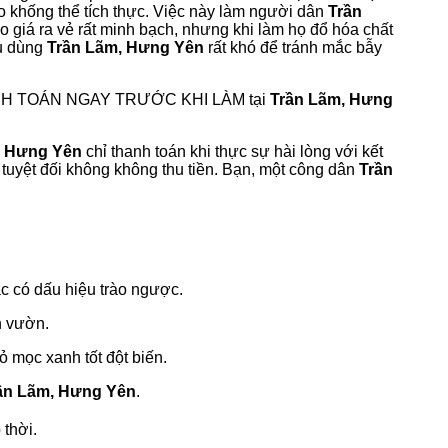
 khống thể tích thực. Việc này làm người dân
Trần
áo giá ra vẻ rất minh bạch, nhưng khi làm họ đổ hóa chất
êu dùng
Trần Lãm, Hưng Yên
rất khó để tránh mắc bẫy
ANH TOÁN NGAY TRƯỚC KHI LÀM tại
Trần Lãm, Hưng
, Hưng Yên
chỉ thanh toán khi thực sự hài lòng với kết
, tuyệt đối không không thu tiền. Bạn, một công dân
Trần
ặc có dấu hiệu trào ngược.
ân vườn.
ỏ mọc xanh tốt đột biến.
ần Lãm, Hưng Yên
.
 thời.