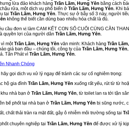
ẻ nhưng lừa đảo khách hàng
Trần Lãm, Hưng Yên
bằng cách báo
c chậu rửa, một dịch vụ phổ biến ở
Trần Lãm, Hưng Yên
. Khi b
ụ tại
Trần Lãm, Hưng Yên
. Thực sự ở bẫy số 3 này, người ti
Yên
không thể biết cần dùng bao nhiêu hóa chất là đủ.
yêu cầu đơn vị làm CAM KẾT CON SỐ CUỐI CÙNG CẦN TH
ó là quyền lợi của người dân
Trần Lãm, Hưng Yên
.
g vì một
Trần Lãm, Hưng Yên
văn minh: Khách hàng
Trần Lãm
áo giá ban đầu – chúng tôi, công ty của
Trần Lãm, Hưng Yên
iá. Tấn Phát vì
Trần Lãm, Hưng Yên
.
Yên Nhanh Chóng
hãy gọi dịch vụ xử lý ngay để tránh các sự cố nghiêm trọng:
c hộ gia đình
Trần Lãm, Hưng Yên
xuống rất yếu, rút từ từ ho
h khu nhà bạn ở
Trần Lãm, Hưng Yên
, từ toilet lan ra tới tận s
ên bể phốt tại nhà bạn ở
Trần Lãm, Hưng Yên
bị sũng nước, c
, chất thải tràn ra mặt đất, gây ô nhiễm môi trường sống tại
Tr
 phốt chuyên nghiệp tại
Trần Lãm, Hưng Yên
để được xử lý kịp