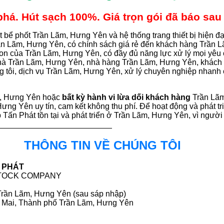
á. Hút sạch 100%. Giá trọn gói đã báo sau 
t bể phốt Trần Lãm, Hưng Yên và hệ thống trang thiết bị hiện đ
rần Lãm, Hưng Yên, có chính sách giá rẻ đến khách hàng Trần
con của Trần Lãm, Hưng Yên, có đầy đủ năng lực xử lý mọi yê
 nhà Trần Lãm, Hưng Yên, nhà hàng Trần Lãm, Hưng Yên, khách
ôi, dịch vụ Trần Lãm, Hưng Yên, xử lý chuyên nghiệp nhanh 
m, Hưng Yên hoặc
bất kỳ hành vi lừa dối khách hàng
Trần Lã
Hưng Yên uy tín, cam kết không thu phí. Để hoạt động và phát tr
p Tấn Phát tồn tại và phát triển ở Trần Lãm, Hưng Yên, vì ngư
THÔNG TIN VỀ CHÚNG TÔI
 PHÁT
STOCK COMPANY
Trần Lãm, Hưng Yên (sau sáp nhập)
 Mai, Thành phố Trần Lãm, Hưng Yên