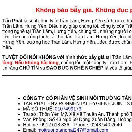
Không báo bẫy giá. Không đục ph
Tấn
Phát
là số ít công ty ở Trần Lãm, Hưng Yên sở hữu xe hú
Trần Lãm, Hưng Yên. Điều này giúp chúng tôi, công ty của T
trong nghề tại Trần Lãm, Hưng Yên, chúng tôi, những người 
lớn. Từ các công trình các hộ dân Trần Lãm, Hưng Yên, tòa
Hưng Yên, trường học Trần Lãm, Hưng Yên…đều được chúng t
Yên.
TUYỆT ĐỐI NÓI KHÔNG với hình thức bẫy giá
tại Trần Lã
lòng. Nếu không hài lòng
, chúng tôi, một công ty Trần Lãm, 
tin rằng
CHỮ TÍN
và
ĐẠO ĐỨC NGHỀ NGHIỆP
là yếu tố giú
CÔNG TY CỔ PHẦN VỆ SINH MÔI TRƯỜNG TẤN
TAN PHAT ENVIRONMENTAL HYGIENE JOINT 
MÃ SỐ THUẾ:
0107499173
Trụ sở: Thôn Yên Mỹ, Xã Xã Thuận An, Thành phố 
Văn Phòng: Số 43 Ngõ 69 Đặng Xuân Bảng, Hoàng
Hotline: 0912.618.836 – Phone: 0243.540.2640
Email:
moitruongtanphat247@gmail.com