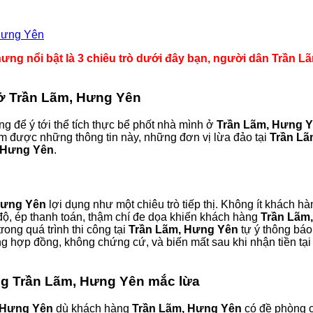
Hưng Yên
ưng nổi bật là 3 chiêu trò dưới đây bạn, người dân Trần Lã
ế ở Trần Lãm, Hưng Yên
g để ý tới thể tích thực bể phốt nhà mình ở
Trần Lãm, Hưng 
m được những thông tin này, những đơn vị lừa đảo tại
Trần Lã
 Hưng Yên
.
Hưng Yên
lợi dụng như một chiêu trò tiếp thị. Không ít khách h
i độ, ép thanh toán, thậm chí đe dọa khiến khách hàng
Trần Lãm
trong quá trình thi công tại
Trần Lãm, Hưng Yên
tự ý thông báo
ng hợp đồng, không chứng cứ, và biến mất sau khi nhận tiền tạ
àng Trần Lãm, Hưng Yên mắc lừa
 Hưng Yên
dù khách hàng
Trần Lãm, Hưng Yên
có đề phòng c