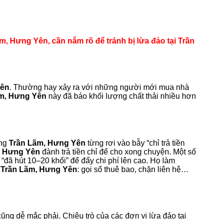
m, Hưng Yên, cần nắm rõ để tránh bị lừa đảo tại Trần
Yên
. Thường hay xảy ra với những người mới mua nhà
m, Hưng Yên
này đã báo khối lượng chất thải nhiều hơn
àng
Trần Lãm, Hưng Yên
từng rơi vào bẫy “chỉ trả tiền
, Hưng Yên
đành trả tiền chỉ để cho xong chuyện. Một số
 “đã hút 10–20 khối” để đẩy chi phí lên cao. Họ làm
i
Trần Lãm, Hưng Yên
: gọi số thuê bao, chặn liên hệ…
ũng dễ mắc phải. Chiêu trò của các đơn vị lừa đảo tại