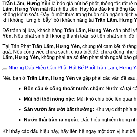
Trần Lãm, Hưng Yên
là báo giá hút bể phốt, thông tắc rất r
Lãm, Hưng Yên
mất rất nhiều tiền. Hay lừa đảo khi thông tắ
không kiểm soát. Đây là một thực trạng buồn của ngành dịch v
khi không “từng bị bẫy” bởi khách hàng tại
Trần Lãm, Hưng 
Để tránh bị lừa, khách hàng
Trần Lãm, Hưng Yên
cần phải 
Yên
. Nếu phát sinh thì không thanh toán số tiền phát sinh, đ
Tại Tấn Phát
Trần Lãm, Hưng Yên
, chúng tôi cam kết rõ ràn
quả. Nếu công việc chưa sạch, chưa triệt để, chưa đúng như b
Lãm, Hưng Yên
, không phải trả số tiền phát sinh ngoài báo g
Những Dấu Hiệu Cần Phải Hút Bể Phốt Trần Lãm, Hưng 
Nếu bạn ở
Trần Lãm, Hưng Yên
và gặp phải các vấn đề sau, 
Bồn cầu & cống thoát nước chậm:
Nước xả tại cá
Mùi hôi thối nồng nặc:
Mùi khó chịu bốc lên quan
Sân vườn ẩm ướt bất thường:
Khu vực đất phía tr
Nước thải tràn ra ngoài:
Dấu hiệu nghiêm trọng nhất
Khi thấy các dấu hiệu này, hãy liên hệ ngay một đơn vị hút bể