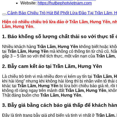
Website:
https://hutbephotvietnam.com
Cảnh Báo Chiêu Trò Hút Bể Phốt Lừa Đảo Tại Trần Lãm, 
Hiện có nhiều chiêu trò lừa đảo ở Trần Lãm, Hưng Yên, nh
Lãm, Hưng Yên.
1. Báo khống số lượng chất thải so với thực t
Nhiều khách hàng
Trần Lãm, Hưng Yên
không biết hoặc khôn
tại
Trần Lãm, Hưng Yên
mà không có thông tin từ chủ cũ. Nắ
gấp 3 – 5 lần so với thể tích thực, một vấn nạn của
Trần Lãm,
2. Bẫy cam kết ảo tại Trần Lãm, Hưng Yên
Là chiêu trò tinh vi mà nhiều đơn vị kém uy tín tại
Trần Lãm, 
khi hài lòng” nhưng khi không hài lòng thì bị nhân viên tỏ thá
khác tại
Trần Lãm, Hưng Yên
bị lừa bởi chiêu báo giá rẻ, rồi 
không rõ ràng ngay trên mảnh đất
Trần Lãm, Hưng Yên
, khô
Thật đáng buồn cho
Trần Lãm, Hưng Yên
.
3. Bẫy giá bằng cách báo giá thấp để khách h
Đây là tình trạng bẫy giá phổ biến và tinh vi nhất ở
Trần Lãm,