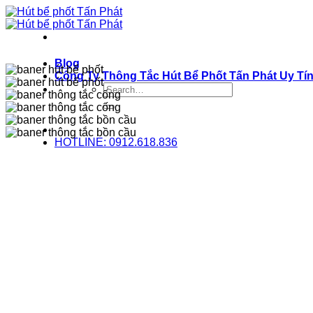
Bỏ
qua
nội
dung
Blog
Công Ty Thông Tắc Hút Bể Phốt Tấn Phát Uy Tí
HOTLINE: 0912.618.836