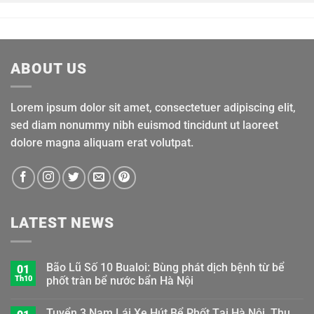
ABOUT US
Lorem ipsum dolor sit amet, consectetuer adipiscing elit,
sed diam nonummy nibh euismod tincidunt ut laoreet
dolore magna aliquam erat volutpat.
LATEST NEWS
Bão Lũ Số 10 Bualoi: Bùng phát dịch bệnh từ bể
01
Th10
phốt tràn bể nước bẩn Hà Nội
Tuyển 3 Nam Lái Xe Hút Bể Phốt Tại Hà Nội, Thu