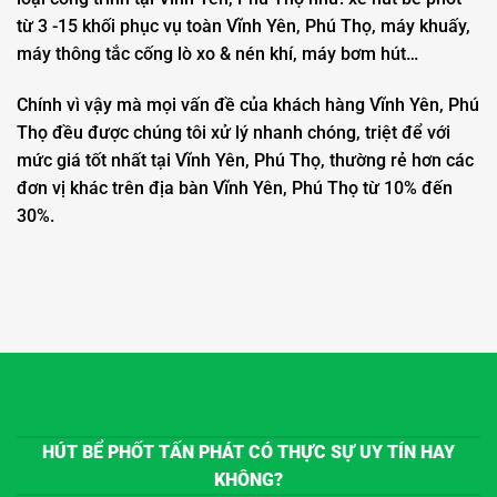
từ 3 -15 khối phục vụ toàn Vĩnh Yên, Phú Thọ, máy khuấy,
máy thông tắc cống lò xo & nén khí, máy bơm hút…
Chính vì vậy mà mọi vấn đề của khách hàng Vĩnh Yên, Phú
Thọ đều được chúng tôi xử lý nhanh chóng, triệt để với
mức giá tốt nhất tại Vĩnh Yên, Phú Thọ, thường rẻ hơn các
đơn vị khác trên địa bàn Vĩnh Yên, Phú Thọ từ 10% đến
30%.
HÚT BỂ PHỐT TẤN PHÁT CÓ THỰC SỰ UY TÍN HAY
KHÔNG?