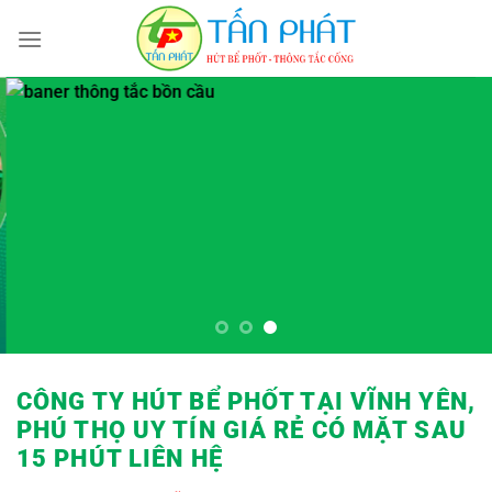
Bỏ
qua
nội
dung
CÔNG TY HÚT BỂ PHỐT TẠI VĨNH YÊN,
PHÚ THỌ UY TÍN GIÁ RẺ
CÓ MẶT SAU
15 PHÚT LIÊN HỆ