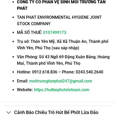
CÔNG TY CỔ PHẦN VỆ SINH MÔI TRƯỜNG TẤN
PHÁT
TAN PHAT ENVIRONMENTAL HYGIENE JOINT
STOCK COMPANY
MÃ SỐ THUẾ:
0107499173
Trụ sở: Thôn Yên Mỹ, Xã Xã Thuận An, Thành phố
Vĩnh Yên, Phú Thọ (sau sáp nhập)
Văn Phòng: Số 43 Ngõ 69 Đặng Xuân Bảng, Hoàng
Mai, Thành phố Vĩnh Yên, Phú Thọ
Hotline: 0912.618.836 – Phone: 0243.540.2640
Email:
moitruongtanphat247@gmail.com
Website:
https://hutbephotvietnam.com
Cảnh Báo Chiêu Trò Hút Bể Phốt Lừa Đảo