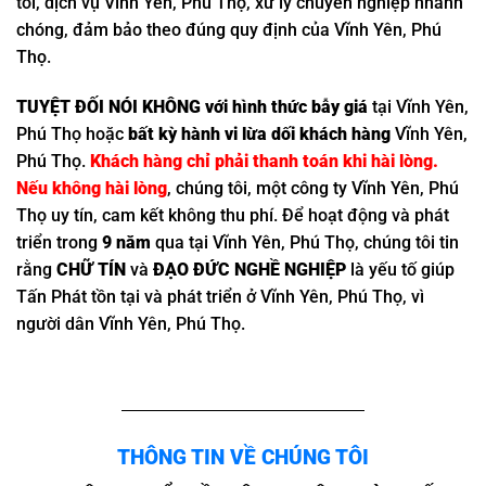
tôi, dịch vụ Vĩnh Yên, Phú Thọ, xử lý chuyên nghiệp nhanh
chóng, đảm bảo theo đúng quy định của Vĩnh Yên, Phú
Thọ.
TUYỆT ĐỐI NÓI KHÔNG với hình thức bẫy giá
tại Vĩnh Yên,
Phú Thọ hoặc
bất kỳ hành vi lừa dối khách hàng
Vĩnh Yên,
Phú Thọ.
Khách hàng chỉ phải thanh toán khi hài lòng.
Nếu không hài lòng
, chúng tôi, một công ty Vĩnh Yên, Phú
Thọ uy tín, cam kết không thu phí. Để hoạt động và phát
triển trong
9 năm
qua tại Vĩnh Yên, Phú Thọ, chúng tôi tin
rằng
CHỮ TÍN
và
ĐẠO ĐỨC NGHỀ NGHIỆP
là yếu tố giúp
Tấn Phát tồn tại và phát triển ở Vĩnh Yên, Phú Thọ, vì
người dân Vĩnh Yên, Phú Thọ.
THÔNG TIN VỀ CHÚNG TÔI