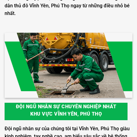
dân thủ đô Vĩnh Yên, Phú Thọ ngay từ những điều nhỏ bé
nhất.
ĐỘI NGŨ NHÂN SỰ CHUYÊN NGHIỆP NHẤT
KHU VỰC VĨNH YÊN, PHÚ THỌ
Đội ngũ nhân sự của chúng tôi tại Vĩnh Yên, Phú Thọ giàu
kinh nghiệm, tay nghề cao, am hiểu sâu sắc về hệ thống