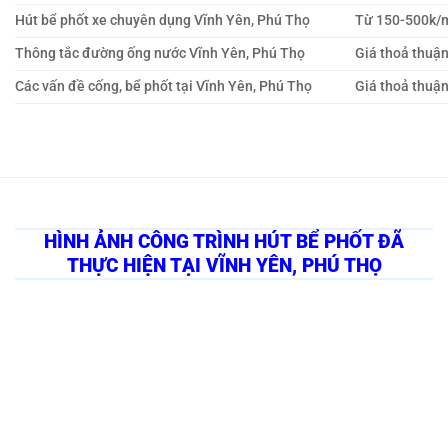
Hút bể phốt xe chuyên dụng Vĩnh Yên, Phú Thọ
Từ 150-500k/
Thông tắc đường ống nước Vĩnh Yên, Phú Thọ
Giá thoả thuậ
Các vấn đề cống, bể phốt tại Vĩnh Yên, Phú Thọ
Giá thoả thuậ
HÌNH ẢNH CÔNG TRÌNH HÚT BỂ PHỐT ĐÃ
THỰC HIỆN TẠI VĨNH YÊN, PHÚ THỌ