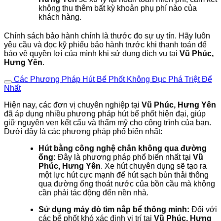
không thu thêm bất kỳ khoản phụ phí nào của
khách hàng.
Chính sách bảo hành chính là thước đo sự uy tín. Hãy luôn
yêu cầu và đọc kỹ phiếu bảo hành trước khi thanh toán để
bảo vệ quyền lợi của mình khi sử dụng dịch vụ tại
Vũ Phúc,
Hưng Yên
.
Các Phương Pháp Hút Bể Phốt Không Đục Phá Triệt Để
Nhất
Hiện nay, các đơn vị chuyên nghiệp tại
Vũ Phúc, Hưng Yên
đã áp dụng nhiều phương pháp hút bể phốt hiện đại, giúp
giữ nguyên vẹn kết cấu và thẩm mỹ cho công trình của bạn.
Dưới đây là các phương pháp phổ biến nhất:
Hút bằng công nghệ chân không qua đường
ống:
Đây là phương pháp phổ biến nhất tại
Vũ
Phúc, Hưng Yên
. Xe hút chuyên dụng sẽ tạo ra
một lực hút cực mạnh để hút sạch bùn thải thông
qua đường ống thoát nước của bồn cầu mà không
cần phải tác động đến nền nhà.
Sử dụng máy dò tìm nắp bể thông minh:
Đối với
các bể phốt khó xác định vị trí tại
Vũ Phúc, Hưng