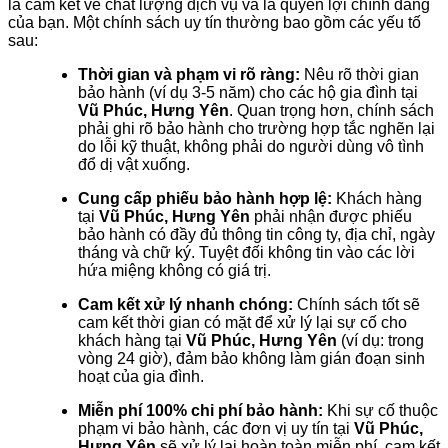
là cam kết về chất lượng dịch vụ và là quyền lợi chính đáng
của bạn. Một chính sách uy tín thường bao gồm các yếu tố
sau:
Thời gian và phạm vi rõ ràng:
Nêu rõ thời gian
bảo hành (ví dụ 3-5 năm) cho các hộ gia đình tại
Vũ Phúc, Hưng Yên
. Quan trọng hơn, chính sách
phải ghi rõ bảo hành cho trường hợp tắc nghẽn lại
do lỗi kỹ thuật, không phải do người dùng vô tình
đổ dị vật xuống.
Cung cấp phiếu bảo hành hợp lệ:
Khách hàng
tại
Vũ Phúc, Hưng Yên
phải nhận được phiếu
bảo hành có đầy đủ thông tin công ty, địa chỉ, ngày
tháng và chữ ký. Tuyệt đối không tin vào các lời
hứa miệng không có giá trị.
Cam kết xử lý nhanh chóng:
Chính sách tốt sẽ
cam kết thời gian có mặt để xử lý lại sự cố cho
khách hàng tại
Vũ Phúc, Hưng Yên
(ví dụ: trong
vòng 24 giờ), đảm bảo không làm gián đoạn sinh
hoạt của gia đình.
Miễn phí 100% chi phí bảo hành:
Khi sự cố thuộc
phạm vi bảo hành, các đơn vị uy tín tại
Vũ Phúc,
Hưng Yên
sẽ xử lý lại hoàn toàn miễn phí, cam kết