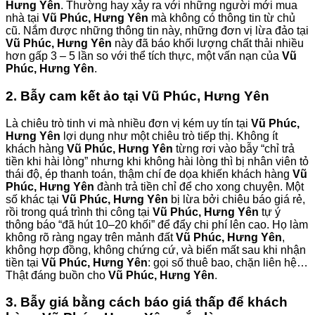
Hưng Yên
. Thường hay xảy ra với những người mới mua
nhà tại
Vũ Phúc, Hưng Yên
mà không có thông tin từ chủ
cũ. Nắm được những thông tin này, những đơn vị lừa đảo tại
Vũ Phúc, Hưng Yên
này đã báo khối lượng chất thải nhiều
hơn gấp 3 – 5 lần so với thể tích thực, một vấn nạn của
Vũ
Phúc, Hưng Yên
.
2. Bẫy cam kết ảo tại Vũ Phúc, Hưng Yên
Là chiêu trò tinh vi mà nhiều đơn vị kém uy tín tại
Vũ Phúc,
Hưng Yên
lợi dụng như một chiêu trò tiếp thị. Không ít
khách hàng
Vũ Phúc, Hưng Yên
từng rơi vào bẫy “chỉ trả
tiền khi hài lòng” nhưng khi không hài lòng thì bị nhân viên tỏ
thái độ, ép thanh toán, thậm chí đe dọa khiến khách hàng
Vũ
Phúc, Hưng Yên
đành trả tiền chỉ để cho xong chuyện. Một
số khác tại
Vũ Phúc, Hưng Yên
bị lừa bởi chiêu báo giá rẻ,
rồi trong quá trình thi công tại
Vũ Phúc, Hưng Yên
tự ý
thông báo “đã hút 10–20 khối” để đẩy chi phí lên cao. Họ làm
không rõ ràng ngay trên mảnh đất
Vũ Phúc, Hưng Yên
,
không hợp đồng, không chứng cứ, và biến mất sau khi nhận
tiền tại
Vũ Phúc, Hưng Yên
: gọi số thuê bao, chặn liên hệ…
Thật đáng buồn cho
Vũ Phúc, Hưng Yên
.
3. Bẫy giá bằng cách báo giá thấp để khách