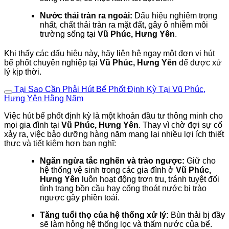
Nước thải tràn ra ngoài:
Dấu hiệu nghiêm trọng
nhất, chất thải tràn ra mặt đất, gây ô nhiễm môi
trường sống tại
Vũ Phúc, Hưng Yên
.
Khi thấy các dấu hiệu này, hãy liên hệ ngay một đơn vị hút
bể phốt chuyên nghiệp tại
Vũ Phúc, Hưng Yên
để được xử
lý kịp thời.
Tại Sao Cần Phải Hút Bể Phốt Định Kỳ Tại Vũ Phúc,
Hưng Yên Hằng Năm
Việc hút bể phốt định kỳ là một khoản đầu tư thông minh cho
mọi gia đình tại
Vũ Phúc, Hưng Yên
. Thay vì chờ đợi sự cố
xảy ra, việc bảo dưỡng hàng năm mang lại nhiều lợi ích thiết
thực và tiết kiệm hơn bạn nghĩ:
Ngăn ngừa tắc nghẽn và trào ngược:
Giữ cho
hệ thống vệ sinh trong các gia đình ở
Vũ Phúc,
Hưng Yên
luôn hoạt động trơn tru, tránh tuyệt đối
tình trạng bồn cầu hay cống thoát nước bị trào
ngược gây phiền toái.
Tăng tuổi thọ của hệ thống xử lý:
Bùn thải bị đầy
sẽ làm hỏng hệ thống lọc và thấm nước của bể.