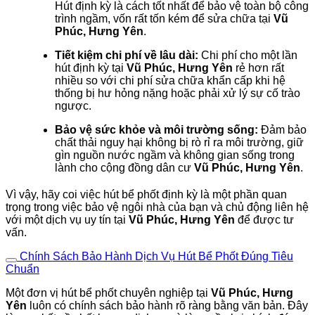
Hút định kỳ là cách tốt nhất để bảo vệ toàn bộ công
trình ngầm, vốn rất tốn kém để sửa chữa tại
Vũ
Phúc, Hưng Yên
.
Tiết kiệm chi phí về lâu dài:
Chi phí cho một lần
hút định kỳ tại
Vũ Phúc, Hưng Yên
rẻ hơn rất
nhiều so với chi phí sửa chữa khẩn cấp khi hệ
thống bị hư hỏng nặng hoặc phải xử lý sự cố trào
ngược.
Bảo vệ sức khỏe và môi trường sống:
Đảm bảo
chất thải nguy hại không bị rò rỉ ra môi trường, giữ
gìn nguồn nước ngầm và không gian sống trong
lành cho cộng đồng dân cư
Vũ Phúc, Hưng Yên
.
Vì vậy, hãy coi việc hút bể phốt định kỳ là một phần quan
trọng trong việc bảo vệ ngôi nhà của bạn và chủ động liên hệ
với một dịch vụ uy tín tại
Vũ Phúc, Hưng Yên
để được tư
vấn.
Chính Sách Bảo Hành Dịch Vụ Hút Bể Phốt Đúng Tiêu
Chuẩn
Một đơn vị hút bể phốt chuyên nghiệp tại
Vũ Phúc, Hưng
Yên
luôn có chính sách bảo hành rõ ràng bằng văn bản. Đây