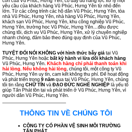
con của Vũ Phúc, Hưng Yên, có đầy đủ năng lực xử lý mọi
yêu cầu của khách hàng Vũ Phúc, Hưng Yên từ nhỏ đến
lớn. Từ các công trình các hộ dân Vũ Phúc, Hưng Yên, tòa
nhà Vũ Phúc, Hưng Yên, nhà hàng Vũ Phúc, Hưng Yên,
khách sạn Vũ Phúc, Hưng Yên, khu công nghiệp Vũ Phúc,
Hưng Yên, trường học Vũ Phúc, Hưng Yên…đều được
chúng tôi, dịch vụ Vũ Phúc, Hưng Yên, xử lý chuyên nghiệp
nhanh chóng, đảm bảo theo đúng quy định của Vũ Phúc,
Hưng Yên.
TUYỆT ĐỐI NÓI KHÔNG với hình thức bẫy giá
tại Vũ
Phúc, Hưng Yên hoặc
bất kỳ hành vi lừa dối khách hàng
Vũ Phúc, Hưng Yên.
Khách hàng chỉ phải thanh toán khi
hài lòng. Nếu không hài lòng
, chúng tôi, một công ty Vũ
Phúc, Hưng Yên uy tín, cam kết không thu phí. Để hoạt động
và phát triển trong
9 năm
qua tại Vũ Phúc, Hưng Yên, chúng
tôi tin rằng
CHỮ TÍN
và
ĐẠO ĐỨC NGHỀ NGHIỆP
là yếu tố
giúp Tấn Phát tồn tại và phát triển ở Vũ Phúc, Hưng Yên, vì
người dân Vũ Phúc, Hưng Yên.
THÔNG TIN VỀ CHÚNG TÔI
CÔNG TY CỔ PHẦN VỆ SINH MÔI TRƯỜNG
TẤN PHÁT