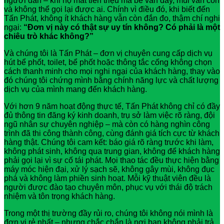
người dân – khi họ mất tiền triệu mà bể vẫn đầy, mùi vẫn còn
và không thể gọi lại được ai. Chính vì điều đó, khi biết đến
Tấn Phát, không ít khách hàng vẫn còn đắn đo, thậm chí nghi
ngại:
“Đơn vị này có thật sự uy tín không? Có phải là một
chiêu trò khác không?”
Và chúng tôi là Tấn Phát – đơn vị chuyên cung cấp dịch vụ
hút bể phốt, toilet, bể phốt hoặc thông tắc cống không chọn
cách thanh minh cho mọi nghi ngại của khách hàng, thay vào
đó chúng tôi chứng mình bằng chính năng lực và chất lượng
dịch vụ của mình mang đến khách hàng.
Với hơn 9 năm hoạt động thực tế, Tấn Phát không chỉ có đầy
đủ thông tin đăng ký kinh doanh, trụ sở làm việc rõ ràng, đội
ngũ nhân sự chuyên nghiệp – mà còn có hàng nghìn công
trình đã thi công thành công, cùng đánh giá tích cực từ khách
hàng thật. Chúng tôi cam kết: báo giá rõ ràng trước khi làm,
không phát sinh, không qua trung gian, không để khách hàng
phải gọi lại vì sự cố tái phát. Mọi thao tác đều thực hiện bằng
máy móc hiện đại, xử lý sạch sẽ, không gây mùi, không đục
phá và không làm phiền sinh hoạt. Mỗi kỹ thuật viên đều là
người được đào tạo chuyên môn, phục vụ với thái độ trách
nhiệm và tôn trọng khách hàng.
Trong một thị trường đầy rủi ro, chúng tôi không nói mình là
đơn vị rẻ nhất – nhưng chắc chắn là nơi bạn không phải trả