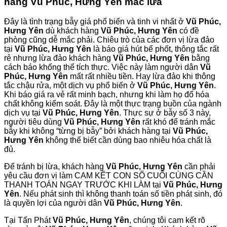
hàng Vũ Phúc, Hưng Yên mắc lừa
Đây là tình trạng bẫy giá phổ biến và tinh vi nhất ở
Vũ Phúc,
Hưng Yên
dù khách hàng
Vũ Phúc, Hưng Yên
có đề
phòng cũng dễ mắc phải. Chiêu trò của các đơn vị lừa đảo
tại
Vũ Phúc, Hưng Yên
là báo giá hút bể phốt, thông tắc rất
rẻ nhưng lừa đảo khách hàng
Vũ Phúc, Hưng Yên
bằng
cách báo khống thể tích thực. Việc này làm người dân
Vũ
Phúc, Hưng Yên
mất rất nhiều tiền. Hay lừa đảo khi thông
tắc chậu rửa, một dịch vụ phổ biến ở
Vũ Phúc, Hưng Yên
.
Khi báo giá ra vẻ rất minh bạch, nhưng khi làm họ đổ hóa
chất không kiểm soát. Đây là một thực trạng buồn của ngành
dịch vụ tại
Vũ Phúc, Hưng Yên
. Thực sự ở bẫy số 3 này,
người tiêu dùng
Vũ Phúc, Hưng Yên
rất khó để tránh mắc
bẫy khi không “từng bị bẫy” bởi khách hàng tại
Vũ Phúc,
Hưng Yên
không thể biết cần dùng bao nhiêu hóa chất là
đủ.
Để tránh bị lừa, khách hàng
Vũ Phúc, Hưng Yên
cần phải
yêu cầu đơn vị làm CAM KẾT CON SỐ CUỐI CÙNG CẦN
THANH TOÁN NGAY TRƯỚC KHI LÀM tại
Vũ Phúc, Hưng
Yên
. Nếu phát sinh thì không thanh toán số tiền phát sinh, đó
là quyền lợi của người dân
Vũ Phúc, Hưng Yên
.
Tại Tấn Phát
Vũ Phúc, Hưng Yên
, chúng tôi cam kết rõ