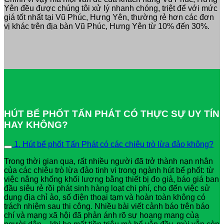
Yên đều được chúng tôi xử lý nhanh chóng, triệt để với mức
giá tốt nhất tại Vũ Phúc, Hưng Yên, thường rẻ hơn các đơn
vị khác trên địa bàn Vũ Phúc, Hưng Yên từ 10% đến 30%.
HÚT BỂ PHỐT TẤN PHÁT CÓ THỰC SỰ UY TÍN
HAY KHÔNG?
1. Hút bể phốt Tấn Phát có các chiêu trò lừa đảo không?
Trong thời gian qua, rất nhiều người đã trở thành nạn nhân
của các chiêu trò lừa đảo tinh vi trong ngành hút bể phốt: từ
việc nâng khống khối lượng bằng thiết bị đo giả, báo giá ban
đầu siêu rẻ rồi phát sinh hàng loạt chi phí, cho đến việc sử
dụng địa chỉ ảo, số điện thoại tạm và hoàn toàn không có
trách nhiệm sau thi công. Nhiều bài viết cảnh báo trên báo
chí và mạng xã hội đã phản ánh rõ sự hoang mang của