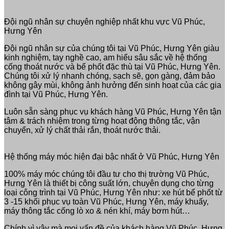
Đội ngũ nhân sự chuyên nghiệp nhất khu vực Vũ Phúc,
Hưng Yên
Đội ngũ nhân sự của chúng tôi tại Vũ Phúc, Hưng Yên giàu
kinh nghiệm, tay nghề cao, am hiểu sâu sắc về hệ thống
cống thoát nước và bể phốt đặc thù tại Vũ Phúc, Hưng Yên.
Chúng tôi xử lý nhanh chóng, sạch sẽ, gọn gàng, đảm bảo
không gây mùi, không ảnh hưởng đến sinh hoạt của các gia
đình tại Vũ Phúc, Hưng Yên.
Luôn sẵn sàng phục vụ khách hàng Vũ Phúc, Hưng Yên tận
tâm & trách nhiệm trong từng hoạt động thông tắc, vận
chuyển, xử lý chất thải rắn, thoát nước thải.
Hệ thống máy móc hiện đại bậc nhất ở Vũ Phúc, Hưng Yên
100% máy móc chúng tôi đầu tư cho thị trường Vũ Phúc,
Hưng Yên là thiết bị công suất lớn, chuyên dụng cho từng
loại công trình tại Vũ Phúc, Hưng Yên như: xe hút bể phốt từ
3 -15 khối phục vụ toàn Vũ Phúc, Hưng Yên, máy khuấy,
máy thông tắc cống lò xo & nén khí, máy bơm hút…
Chính vì vậy mà mọi vấn đề của khách hàng Vũ Phúc, Hưng