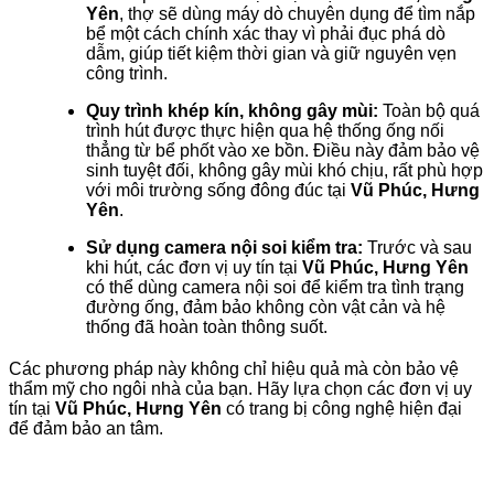
Yên
, thợ sẽ dùng máy dò chuyên dụng để tìm nắp
bể một cách chính xác thay vì phải đục phá dò
dẫm, giúp tiết kiệm thời gian và giữ nguyên vẹn
công trình.
Quy trình khép kín, không gây mùi:
Toàn bộ quá
trình hút được thực hiện qua hệ thống ống nối
thẳng từ bể phốt vào xe bồn. Điều này đảm bảo vệ
sinh tuyệt đối, không gây mùi khó chịu, rất phù hợp
với môi trường sống đông đúc tại
Vũ Phúc, Hưng
Yên
.
Sử dụng camera nội soi kiểm tra:
Trước và sau
khi hút, các đơn vị uy tín tại
Vũ Phúc, Hưng Yên
có thể dùng camera nội soi để kiểm tra tình trạng
đường ống, đảm bảo không còn vật cản và hệ
thống đã hoàn toàn thông suốt.
Các phương pháp này không chỉ hiệu quả mà còn bảo vệ
thẩm mỹ cho ngôi nhà của bạn. Hãy lựa chọn các đơn vị uy
tín tại
Vũ Phúc, Hưng Yên
có trang bị công nghệ hiện đại
để đảm bảo an tâm.