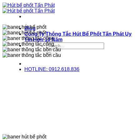
Bỏ
qua
nội
dung
Blog
Công Ty Thông Tắc Hút Bể Phốt Tấn Phát Uy
Tín Hơn 10 Năm
HOTLINE: 0912.618.836