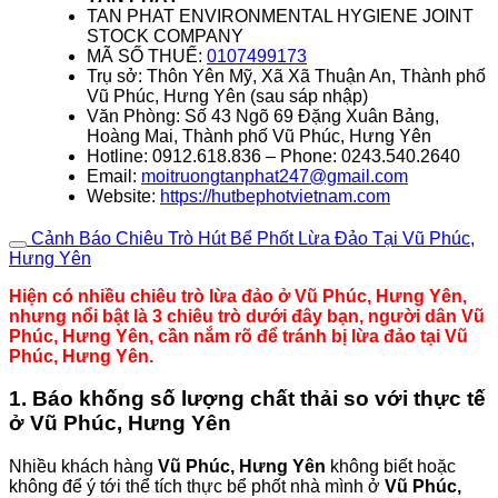
TAN PHAT ENVIRONMENTAL HYGIENE JOINT
STOCK COMPANY
MÃ SỐ THUẾ:
0107499173
Trụ sở: Thôn Yên Mỹ, Xã Xã Thuận An, Thành phố
Vũ Phúc, Hưng Yên (sau sáp nhập)
Văn Phòng: Số 43 Ngõ 69 Đặng Xuân Bảng,
Hoàng Mai, Thành phố Vũ Phúc, Hưng Yên
Hotline: 0912.618.836 – Phone: 0243.540.2640
Email:
moitruongtanphat247@gmail.com
Website:
https://hutbephotvietnam.com
Cảnh Báo Chiêu Trò Hút Bể Phốt Lừa Đảo Tại Vũ Phúc,
Hưng Yên
Hiện có nhiều chiêu trò lừa đảo ở Vũ Phúc, Hưng Yên,
nhưng nổi bật là 3 chiêu trò dưới đây bạn, người dân Vũ
Phúc, Hưng Yên, cần nắm rõ để tránh bị lừa đảo tại Vũ
Phúc, Hưng Yên.
1. Báo khống số lượng chất thải so với thực tế
ở Vũ Phúc, Hưng Yên
Nhiều khách hàng
Vũ Phúc, Hưng Yên
không biết hoặc
không để ý tới thể tích thực bể phốt nhà mình ở
Vũ Phúc,