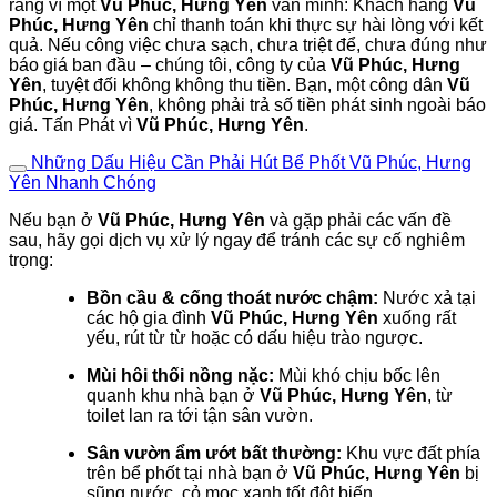
ràng vì một
Vũ Phúc, Hưng Yên
văn minh: Khách hàng
Vũ
Phúc, Hưng Yên
chỉ thanh toán khi thực sự hài lòng với kết
quả. Nếu công việc chưa sạch, chưa triệt để, chưa đúng như
báo giá ban đầu – chúng tôi, công ty của
Vũ Phúc, Hưng
Yên
, tuyệt đối không không thu tiền. Bạn, một công dân
Vũ
Phúc, Hưng Yên
, không phải trả số tiền phát sinh ngoài báo
giá. Tấn Phát vì
Vũ Phúc, Hưng Yên
.
Những Dấu Hiệu Cần Phải Hút Bể Phốt Vũ Phúc, Hưng
Yên Nhanh Chóng
Nếu bạn ở
Vũ Phúc, Hưng Yên
và gặp phải các vấn đề
sau, hãy gọi dịch vụ xử lý ngay để tránh các sự cố nghiêm
trọng:
Bồn cầu & cống thoát nước chậm:
Nước xả tại
các hộ gia đình
Vũ Phúc, Hưng Yên
xuống rất
yếu, rút từ từ hoặc có dấu hiệu trào ngược.
Mùi hôi thối nồng nặc:
Mùi khó chịu bốc lên
quanh khu nhà bạn ở
Vũ Phúc, Hưng Yên
, từ
toilet lan ra tới tận sân vườn.
Sân vườn ẩm ướt bất thường:
Khu vực đất phía
trên bể phốt tại nhà bạn ở
Vũ Phúc, Hưng Yên
bị
sũng nước, cỏ mọc xanh tốt đột biến.