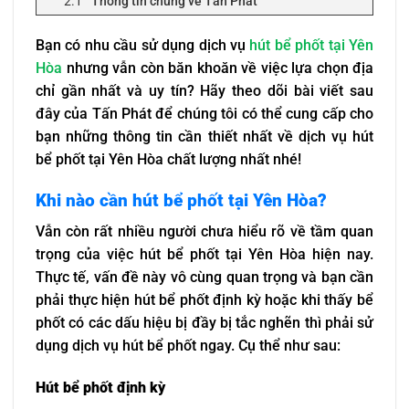
Thông tin chung về Tấn Phát
Các dịch vụ hút bể phốt mà Tấn Phát đang
cung cấp
Bạn có nhu cầu sử dụng dịch vụ
hút bể phốt tại Yên
Video thực hiện hút bể phốt tại 1 hộ gia đình ở
Hòa
nhưng vẫn còn băn khoăn về việc lựa chọn địa
Yên Hòa
chỉ gần nhất và uy tín? Hãy theo dõi bài viết sau
Bảng giá dịch vụ hút bể phốt tại Yên Hòa
đây của Tấn Phát để chúng tôi có thể cung cấp cho
Cam kết của Tấn Phát về chất lượng dịch vụ
bạn những thông tin cần thiết nhất về dịch vụ hút
hút bể phốt Yên Hòa
bể phốt tại Yên Hòa chất lượng nhất nhé!
Khi nào cần hút bể phốt tại Yên Hòa?
Vẫn còn rất nhiều người chưa hiểu rõ về tầm quan
trọng của việc hút bể phốt tại Yên Hòa hiện nay.
Thực tế, vấn đề này vô cùng quan trọng và bạn cần
phải thực hiện hút bể phốt định kỳ hoặc khi thấy bể
phốt có các dấu hiệu bị đầy bị tắc nghẽn thì phải sử
dụng dịch vụ hút bể phốt ngay. Cụ thể như sau:
Hút bể phốt định kỳ