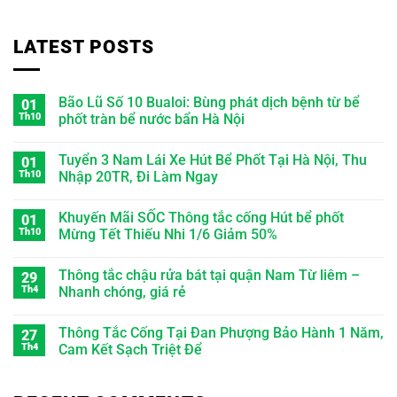
LATEST POSTS
Bão Lũ Số 10 Bualoi: Bùng phát dịch bệnh từ bể
01
Th10
phốt tràn bể nước bẩn Hà Nội
Tuyển 3 Nam Lái Xe Hút Bể Phốt Tại Hà Nội, Thu
01
Th10
Nhập 20TR, Đi Làm Ngay
Khuyến Mãi SỐC Thông tắc cống Hút bể phốt
01
Th10
Mừng Tết Thiếu Nhi 1/6 Giảm 50%
Thông tắc chậu rửa bát tại quận Nam Từ liêm –
29
Th4
Nhanh chóng, giá rẻ
Thông Tắc Cống Tại Đan Phượng Bảo Hành 1 Năm,
27
Th4
Cam Kết Sạch Triệt Để