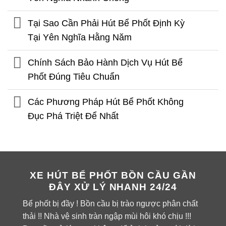
Tại Sao Cần Phải Hút Bể Phốt Định Kỳ
Tại Yên Nghĩa Hằng Năm
Chính Sách Bảo Hành Dịch Vụ Hút Bể
Phốt Đúng Tiêu Chuẩn
Các Phương Pháp Hút Bể Phốt Không
Đục Phá Triệt Để Nhất
XE HÚT BỂ PHỐT BỒN CẦU GẦN
ĐÂY XỬ LÝ NHANH 24/24
Bể phốt bị đầy ! Bồn cầu bị trào ngược phân chất
thải !! Nhà vệ sinh tràn ngập mùi hôi khó chịu !!!