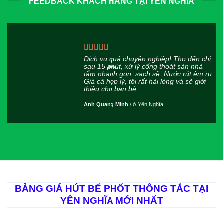
FEEDBACK KHÁCH HÀNG TẠI YÊN NGHĨA
Dịch vụ quá chuyên nghiệp! Thợ đến chỉ
sau 15 phút, xử lý cống thoát sàn nhà
tắm nhanh gọn, sạch sẽ. Nước rút êm ru.
Giá cả hợp lý, tôi rất hài lòng và sẽ giới
thiệu cho bạn bè.
Anh Quang Minh
/
ở Yên Nghĩa
BẢNG GIÁ HÚT BỂ PHỐT THÔNG TẮC TẠI
YÊN NGHĨA MỚI NHẤT