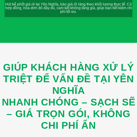
Hút bể phốt giá rẻ tại Yên Nghĩa, báo giá rõ ràng theo khối lượng thực tế. Có
G
hợp đồng, hóa đơn đỏ đầy đủ, cam kết không tăng giá, giúp bạn tiết kiệm chi
phí tối ưu.
GIÚP KHÁCH HÀNG XỬ LÝ
TRIỆT ĐỂ VẤN ĐỀ TẠI YÊN
NGHĨA
NHANH CHÓNG – SẠCH SẼ
– GIÁ TRỌN GÓI, KHÔNG
CHI PHÍ ẨN