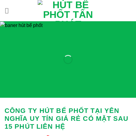
Bỏ
qua
nội
dung
CÔNG TY HÚT BỂ PHỐT TẠI YÊN
NGHĨA UY TÍN GIÁ RẺ
CÓ MẶT SAU
15 PHÚT LIÊN HỆ