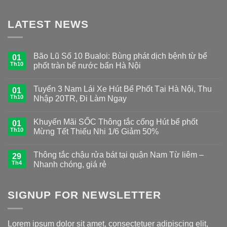
LATEST NEWS
Bão Lũ Số 10 Bualoi: Bùng phát dịch bệnh từ bể
01
Th10
phốt tràn bể nước bẩn Hà Nội
Tuyển 3 Nam Lái Xe Hút Bể Phốt Tại Hà Nội, Thu
01
Th10
Nhập 20TR, Đi Làm Ngay
Khuyến Mãi SỐC Thông tắc cống Hút bể phốt
01
Th10
Mừng Tết Thiếu Nhi 1/6 Giảm 50%
Thông tắc chậu rửa bát tại quận Nam Từ liêm –
29
Th4
Nhanh chóng, giá rẻ
SIGNUP FOR NEWSLETTER
Lorem ipsum dolor sit amet, consectetuer adipiscing elit,