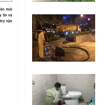
nên môi
 tín và
trợ vận