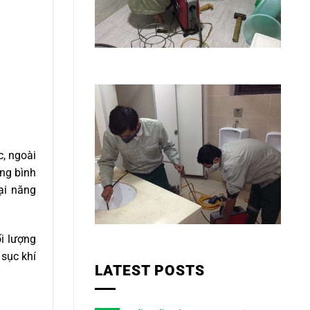
c, ngoài
ung bình
ại năng
ối lượng
 sục khí
LATEST POSTS