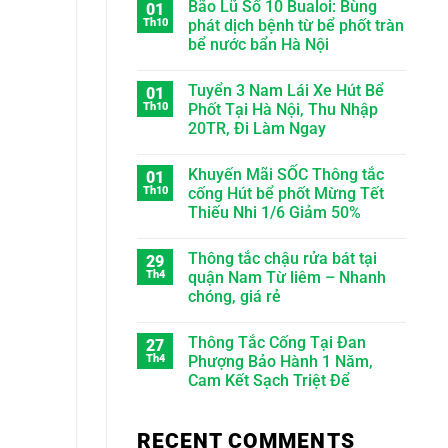
Bão Lũ Số 10 Bualoi: Bùng
01
Th10
phát dịch bệnh từ bể phốt tràn
bể nước bẩn Hà Nội
Tuyển 3 Nam Lái Xe Hút Bể
01
Th10
Phốt Tại Hà Nội, Thu Nhập
20TR, Đi Làm Ngay
Khuyến Mãi SỐC Thông tắc
01
Th10
cống Hút bể phốt Mừng Tết
Thiếu Nhi 1/6 Giảm 50%
Thông tắc chậu rửa bát tại
29
Th4
quận Nam Từ liêm – Nhanh
chóng, giá rẻ
Thông Tắc Cống Tại Đan
27
Th4
Phượng Bảo Hành 1 Năm,
Cam Kết Sạch Triệt Để
RECENT COMMENTS