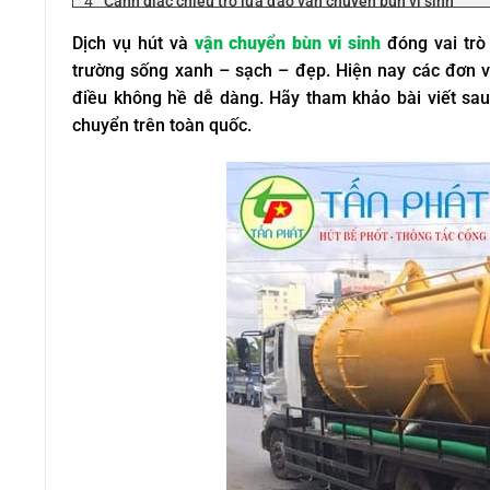
Cảnh giác chiêu trò lừa đảo vận chuyển bùn vi sinh
Dịch vụ hút và vận chuyển bùn vi sinh của Tấn Phát
Dịch vụ hút và
vận chuyển bùn vi sinh
đóng vai trò
Vì sao nên chọn dịch vụ vận chuyển bùn vi sinh củ
trường sống xanh – sạch – đẹp. Hiện nay các đơn vị
Các bước vận chuyển bùn vi sinh chuyên nghiệp c
điều không hề dễ dàng. Hãy tham khảo bài viết sau 
Chi phí hút bùn vi sinh mới nhất
chuyển trên toàn quốc.
Tấn Phát – công ty vận chuyển bùn vi sinh uy tín
Giới thiệu công ty
Cam kết của Tấn Phát
Một số công ty xử lý nước thải mà Tấn Phát đã thực hiệ