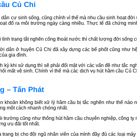
cầu Củ Chi
u dân cư sinh sống, cũng chính vì thế mà nhu cầu sinh hoạt đờ
 hoạt đổ ra môi trường ngày càng nhiều. Thực tế đã chứng min
 tình trạng tắt nghẽn cống thoát nước thì chất lượng đời sống 
i dân ở huyện Củ Chi đã xây dựng các bể phốt cũng như hệ t
ủa gia đình.
h kỳ khi sử dụng thì sẽ phải đối mặt với các vấn đề như tắc n
hối mất vệ sinh. Chính vì thế mà các dịch vụ hút hầm cầu Củ C
g – Tấn Phát
 khoăn không biết xử lý hầm cầu bị tắc nghẽn như thế nào nê
àng một cách nhanh chóng nhất.
 trường cũng như thông hút hầm cầu chuyên nghiệp, công ty môi
g ưu đãi tốt nhất.
trang bị cho đội ngũ nhân viên của mình đầy đủ các loại máy 