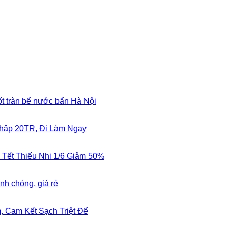
ốt tràn bể nước bẩn Hà Nội
Nhập 20TR, Đi Làm Ngay
 Tết Thiếu Nhi 1/6 Giảm 50%
nh chóng, giá rẻ
 Cam Kết Sạch Triệt Để