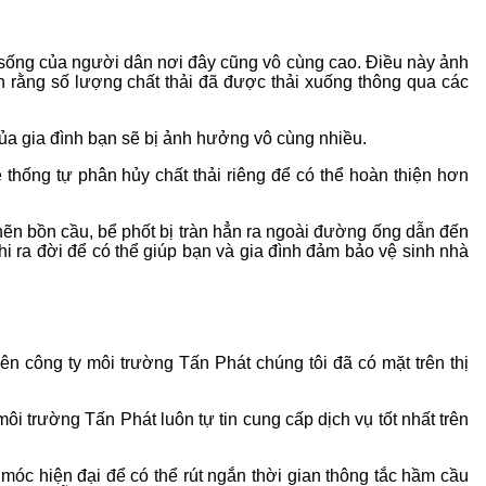
i sống của người dân nơi đây cũng vô cùng cao. Điều này ảnh
h rằng số lượng chất thải đã được thải xuống thông qua các
của gia đình bạn sẽ bị ảnh hưởng vô cùng nhiều.
hống tự phân hủy chất thải riêng để có thể hoàn thiện hơn
ghẽn bồn cầu, bể phốt bị tràn hẳn ra ngoài đường ống dẫn đến
hi ra đời để có thể giúp bạn và gia đình đảm bảo vệ sinh nhà
n công ty môi trường Tấn Phát chúng tôi đã có mặt trên thị
 trường Tấn Phát luôn tự tin cung cấp dịch vụ tốt nhất trên
móc hiện đại để có thể rút ngắn thời gian thông tắc hầm cầu