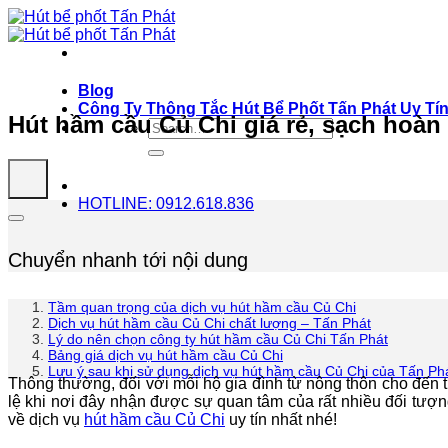
Bỏ
qua
nội
dung
Blog
Công Ty Thông Tắc Hút Bể Phốt Tấn Phát Uy Tí
Hút hầm cầu Củ Chi giá rẻ, sạch hoàn
HOTLINE: 0912.618.836
Chuyển nhanh tới nội dung
Tầm quan trọng của dịch vụ hút hầm cầu Củ Chi
Dịch vụ hút hầm cầu Củ Chi chất lượng – Tấn Phát
Lý do nên chọn công ty hút hầm cầu Củ Chi Tấn Phát
Bảng giá dịch vụ hút hầm cầu Củ Chi
Lưu ý sau khi sử dụng dịch vụ hút hầm cầu Củ Chi của Tấn Ph
Thông thường, đối với mỗi hộ gia đình từ nông thôn cho đến 
lệ khi nơi đây nhận được sự quan tâm của rất nhiều đối tượng
về dịch vụ
hút hầm cầu Củ Chi
uy tín nhất nhé!