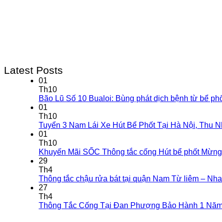
Latest Posts
01
Th10
Bão Lũ Số 10 Bualoi: Bùng phát dịch bệnh từ bể ph
01
Th10
Tuyển 3 Nam Lái Xe Hút Bể Phốt Tại Hà Nội, Thu 
01
Th10
Khuyến Mãi SỐC Thông tắc cống Hút bể phốt Mừng
29
Th4
Thông tắc chậu rửa bát tại quận Nam Từ liêm – Nha
27
Th4
Thông Tắc Cống Tại Đan Phượng Bảo Hành 1 Năm,