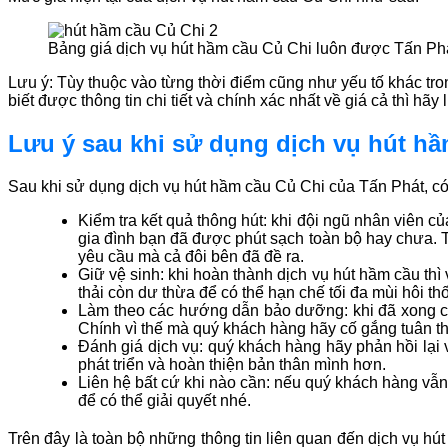
Bảng giá dịch vụ hút hầm cầu Củ Chi luôn được Tấn Ph
Lưu ý: Tùy thuộc vào từng thời điểm cũng như yếu tố khác tron
biết được thông tin chi tiết và chính xác nhất về giá cả thì hã
Lưu ý sau khi sử dụng dịch vụ hút hầ
Sau khi sử dụng dịch vụ hút hầm cầu Củ Chi của Tấn Phát, có
Kiểm tra kết quả thông hút: khi đội ngũ nhân viên c
gia đình bạn đã được phút sạch toàn bộ hay chưa. T
yêu cầu mà cả đôi bên đã đề ra.
Giữ vệ sinh: khi hoàn thành dịch vụ hút hầm cầu th
thải còn dư thừa để có thể hạn chế tối đa mùi hôi th
Làm theo các hướng dẫn bảo dưỡng: khi đã xong cô
Chính vì thế mà quý khách hàng hãy cố gắng tuân th
Đánh giá dịch vụ: quý khách hàng hãy phản hồi lại
phát triển và hoàn thiện bản thân mình hơn.
Liên hệ bất cứ khi nào cần: nếu quý khách hàng vẫn 
để có thể giải quyết nhé.
Trên đây là toàn bộ những thông tin liên quan đến dịch vụ hú