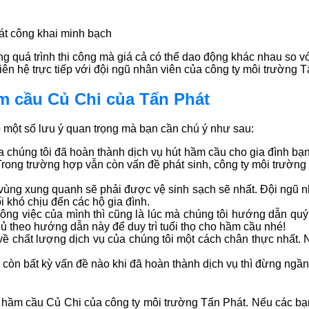
át công khai minh bạch
g quá trình thi công mà giá cả có thể dao động khác nhau so vớ
y liên hệ trực tiếp với đội ngũ nhân viên của công ty môi trường
m cầu Củ Chi của Tấn Phát
 một số lưu ý quan trọng mà bạn cần chú ý như sau:
ủa chúng tôi đã hoàn thành dịch vụ hút hầm cầu cho gia đình bạ
rong trường hợp vẫn còn vấn đề phát sinh, công ty môi trường 
ì vùng xung quanh sẽ phải được vệ sinh sạch sẽ nhất. Đội ngũ n
ối khó chịu đến các hộ gia đình.
ng việc của mình thì cũng là lúc mà chúng tôi hướng dẫn quý
ủ theo hướng dẫn này để duy trì tuổi thọ cho hầm cầu nhé!
 về chất lượng dịch vụ của chúng tôi một cách chân thực nhất
còn bất kỳ vấn đề nào khi đã hoàn thành dịch vụ thì đừng ngần 
t hầm cầu Củ Chi của công ty môi trường Tấn Phát. Nếu các bạn