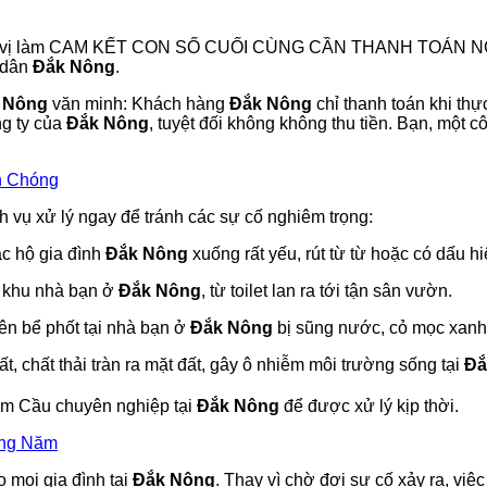
ơn vị làm CAM KẾT CON SỐ CUỐI CÙNG CẦN THANH TOÁN 
i dân
Đắk Nông
.
 Nông
văn minh: Khách hàng
Đắk Nông
chỉ thanh toán khi thự
ng ty của
Đắk Nông
, tuyệt đối không không thu tiền. Bạn, một 
h Chóng
h vụ xử lý ngay để tránh các sự cố nghiêm trọng:
c hộ gia đình
Đắk Nông
xuống rất yếu, rút từ từ hoặc có dấu h
h khu nhà bạn ở
Đắk Nông
, từ toilet lan ra tới tận sân vườn.
ên bể phốt tại nhà bạn ở
Đắk Nông
bị sũng nước, cỏ mọc xanh t
, chất thải tràn ra mặt đất, gây ô nhiễm môi trường sống tại
Đắ
Hầm Cầu chuyên nghiệp tại
Đắk Nông
để được xử lý kịp thời.
ằng Năm
 mọi gia đình tại
Đắk Nông
. Thay vì chờ đợi sự cố xảy ra, việ