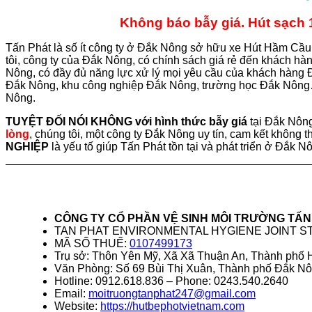
Không báo bẫy giá. Hút sạch 
Tấn Phát là số ít công ty ở Đắk Nông sở hữu xe Hút Hầm Cầu 
tôi, công ty của Đắk Nông, có chính sách giá rẻ đến khách 
Nông, có đầy đủ năng lực xử lý mọi yêu cầu của khách hàng 
Đắk Nông, khu công nghiệp Đắk Nông, trường học Đắk Nông…
Nông.
TUYỆT ĐỐI NÓI KHÔNG với hình thức bẫy giá
tại Đắk Nôn
lòng
, chúng tôi, một công ty Đắk Nông uy tín, cam kết không t
NGHIỆP
là yếu tố giúp Tấn Phát tồn tại và phát triển ở Đắk 
CÔNG TY CỔ PHẦN VỆ SINH MÔI TRƯỜNG TẤN
TAN PHAT ENVIRONMENTAL HYGIENE JOINT 
MÃ SỐ THUẾ:
0107499173
Trụ sở: Thôn Yên Mỹ, Xã Xã Thuận An, Thành phố H
Văn Phòng: Số 69 Bùi Thị Xuân, Thành phố Đắk Nô
Hotline: 0912.618.836 – Phone: 0243.540.2640
Email:
moitruongtanphat247@gmail.com
Website:
https://hutbephotvietnam.com