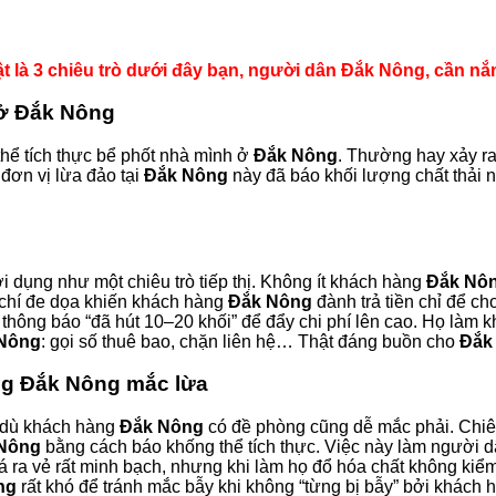
t là 3 chiêu trò dưới đây bạn, người dân Đắk Nông, cần nắm
 ở Đắk Nông
thể tích thực bể phốt nhà mình ở
Đắk Nông
. Thường hay xảy r
đơn vị lừa đảo tại
Đắk Nông
này đã báo khối lượng chất thải n
i dụng như một chiêu trò tiếp thị. Không ít khách hàng
Đắk Nô
ậm chí đe dọa khiến khách hàng
Đắk Nông
đành trả tiền chỉ để ch
 thông báo “đã hút 10–20 khối” để đẩy chi phí lên cao. Họ làm 
Nông
: gọi số thuê bao, chặn liên hệ… Thật đáng buồn cho
Đắk
àng Đắk Nông mắc lừa
dù khách hàng
Đắk Nông
có đề phòng cũng dễ mắc phải. Chiêu
Nông
bằng cách báo khống thể tích thực. Việc này làm người 
iá ra vẻ rất minh bạch, nhưng khi làm họ đổ hóa chất không kiểm
ng
rất khó để tránh mắc bẫy khi không “từng bị bẫy” bởi khách 