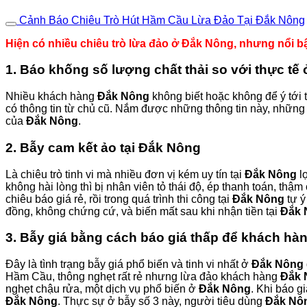
Cảnh Báo Chiêu Trò Hút Hầm Cầu Lừa Đảo Tại Đắk Nông
Hiện có nhiều chiêu trò lừa đảo ở Đắk Nông, nhưng nổi bậ
1. Báo khống số lượng chất thải so với thực tế
Nhiều khách hàng
Đắk Nông
không biết hoặc không để ý tới 
có thông tin từ chủ cũ. Nắm được những thông tin này, những 
của
Đắk Nông
.
2. Bẫy cam kết ảo tại Đắk Nông
Là chiêu trò tinh vi mà nhiều đơn vị kém uy tín tại
Đắk Nông
lợ
không hài lòng thì bị nhân viên tỏ thái độ, ép thanh toán, th
chiêu báo giá rẻ, rồi trong quá trình thi công tại
Đắk Nông
tự ý
đồng, không chứng cứ, và biến mất sau khi nhận tiền tại
Đắk 
3. Bẫy giá bằng cách báo giá thấp để khách h
Đây là tình trạng bẫy giá phổ biến và tinh vi nhất ở
Đắk Nông
Hầm Cầu, thông nghẹt rất rẻ nhưng lừa đảo khách hàng
Đắk 
nghẹt chậu rửa, một dịch vụ phổ biến ở
Đắk Nông
. Khi báo g
Đắk Nông
. Thực sự ở bẫy số 3 này, người tiêu dùng
Đắk Nô