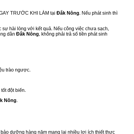
NGAY TRƯỚC KHI LÀM tại
Đắk Nông
. Nếu phát sinh thì
c sự hài lòng với kết quả. Nếu công việc chưa sạch,
công dân
Đắk Nông
, không phải trả số tiền phát sinh
iệu trào ngược.
ốt đột biến.
k Nông
.
c bảo dưỡng hàng năm mang lại nhiều lợi ích thiết thực