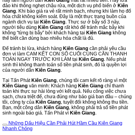
này làm người dân
Kiên Giang
mất rất nhiều tiền. Hay lừa
đảo khi thông nghẹt chậu rửa, một dịch vụ phổ biến ở
Kiên
Giang
. Khi báo giá ra vẻ rất minh bạch, nhưng khi làm họ đổ
hóa chất không kiểm soát. Đây là một thực trạng buồn của
ngành dịch vụ tại
Kiên Giang
. Thực sự ở bẫy số 3 này,
người tiêu dùng
Kiên Giang
rất khó để tránh mắc bẫy khi
không “từng bị bẫy” bởi khách hàng tại
Kiên Giang
không
thể biết cần dùng bao nhiêu hóa chất là đủ.
Để tránh bị lừa, khách hàng
Kiên Giang
cần phải yêu cầu
đơn vị làm CAM KẾT CON SỐ CUỐI CÙNG CẦN THANH
TOÁN NGAY TRƯỚC KHI LÀM tại
Kiên Giang
. Nếu phát
sinh thì không thanh toán số tiền phát sinh, đó là quyền lợi
của người dân
Kiên Giang
.
Tại Tấn Phát
Kiên Giang
, chúng tôi cam kết rõ ràng vì một
Kiên Giang
văn minh: Khách hàng
Kiên Giang
chỉ thanh
toán khi thực sự hài lòng với kết quả. Nếu công việc chưa
sạch, chưa triệt để, chưa đúng như báo giá ban đầu – chúng
tôi, công ty của
Kiên Giang
, tuyệt đối không không thu tiền.
Bạn, một công dân
Kiên Giang
, không phải trả số tiền phát
sinh ngoài báo giá. Tấn Phát vì
Kiên Giang
.
Những Dấu Hiệu Cần Phải Hút Hầm Cầu Kiên Giang
Nhanh Chóng