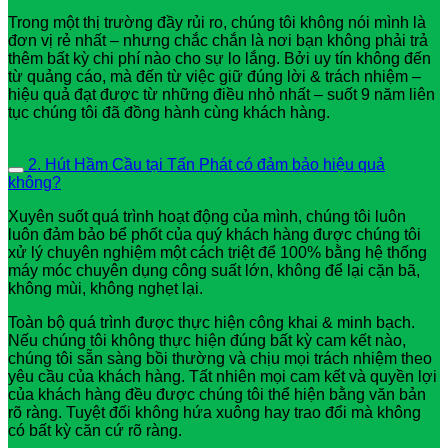
Trong một thị trường đầy rủi ro, chúng tôi không nói mình là
đơn vị rẻ nhất – nhưng chắc chắn là nơi bạn không phải trả
thêm bất kỳ chi phí nào cho sự lo lắng. Bởi uy tín không đến
từ quảng cáo, mà đến từ việc giữ đúng lời & trách nhiệm –
hiệu quả đạt được từ những điều nhỏ nhất – suốt 9 năm liên
tục chúng tôi đã đồng hành cùng khách hàng.
2. Hút Hầm Cầu tại Tấn Phát có đảm bảo hiệu quả
không?
Xuyên suốt quá trình hoạt động của mình, chúng tôi luôn
luôn đảm bảo bể phốt của quý khách hàng được chúng tôi
xử lý chuyên nghiệm một cách triệt để 100% bằng hệ thống
máy móc chuyên dụng công suất lớn, không để lại cặn bã,
không mùi, không nghẹt lại.
Toàn bộ quá trình được thực hiện công khai & minh bạch.
Nếu chúng tôi không thực hiện đúng bất kỳ cam kết nào,
chúng tôi sẵn sàng bồi thường và chịu mọi trách nhiệm theo
yêu cầu của khách hàng. Tất nhiên mọi cam kết và quyền lợi
của khách hàng đều được chúng tôi thể hiện bằng văn bản
rõ ràng. Tuyệt đối không hứa xuông hay trao đổi mà không
có bất kỳ căn cứ rõ ràng.