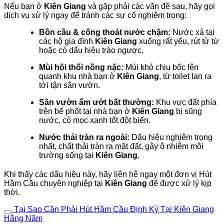
Nếu bạn ở
Kiên Giang
và gặp phải các vấn đề sau, hãy gọi
dịch vụ xử lý ngay để tránh các sự cố nghiêm trọng:
Bồn cầu & cống thoát nước chậm:
Nước xả tại
các hộ gia đình
Kiên Giang
xuống rất yếu, rút từ từ
hoặc có dấu hiệu trào ngược.
Mùi hôi thối nồng nặc:
Mùi khó chịu bốc lên
quanh khu nhà bạn ở
Kiên Giang
, từ toilet lan ra
tới tận sân vườn.
Sân vườn ẩm ướt bất thường:
Khu vực đất phía
trên bể phốt tại nhà bạn ở
Kiên Giang
bị sũng
nước, cỏ mọc xanh tốt đột biến.
Nước thải tràn ra ngoài:
Dấu hiệu nghiêm trọng
nhất, chất thải tràn ra mặt đất, gây ô nhiễm môi
trường sống tại
Kiên Giang
.
Khi thấy các dấu hiệu này, hãy liên hệ ngay một đơn vị Hút
Hầm Cầu chuyên nghiệp tại
Kiên Giang
để được xử lý kịp
thời.
Tại Sao Cần Phải Hút Hầm Cầu Định Kỳ Tại Kiên Giang
Hằng Năm