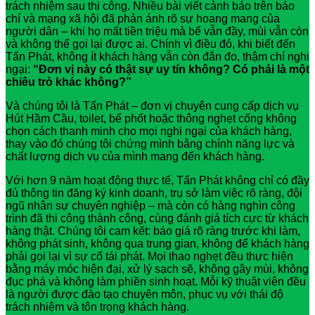
trách nhiệm sau thi công. Nhiều bài viết cảnh báo trên báo
chí và mạng xã hội đã phản ánh rõ sự hoang mang của
người dân – khi họ mất tiền triệu mà bể vẫn đầy, mùi vẫn còn
và không thể gọi lại được ai. Chính vì điều đó, khi biết đến
Tấn Phát, không ít khách hàng vẫn còn đắn đo, thậm chí nghi
ngại:
“Đơn vị này có thật sự uy tín không? Có phải là một
chiêu trò khác không?”
Và chúng tôi là Tấn Phát – đơn vị chuyên cung cấp dịch vụ
Hút Hầm Cầu, toilet, bể phốt hoặc thông nghẹt cống không
chọn cách thanh minh cho mọi nghi ngại của khách hàng,
thay vào đó chúng tôi chứng mình bằng chính năng lực và
chất lượng dịch vụ của mình mang đến khách hàng.
Với hơn 9 năm hoạt động thực tế, Tấn Phát không chỉ có đầy
đủ thông tin đăng ký kinh doanh, trụ sở làm việc rõ ràng, đội
ngũ nhân sự chuyên nghiệp – mà còn có hàng nghìn công
trình đã thi công thành công, cùng đánh giá tích cực từ khách
hàng thật. Chúng tôi cam kết: báo giá rõ ràng trước khi làm,
không phát sinh, không qua trung gian, không để khách hàng
phải gọi lại vì sự cố tái phát. Mọi thao nghẹt đều thực hiện
bằng máy móc hiện đại, xử lý sạch sẽ, không gây mùi, không
đục phá và không làm phiền sinh hoạt. Mỗi kỹ thuật viên đều
là người được đào tạo chuyên môn, phục vụ với thái độ
trách nhiệm và tôn trọng khách hàng.