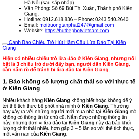
Hà Nội (sau sáp nhập)
Văn Phòng: Số 69 Bùi Thị Xuân, Thành phố Kiên
Giang.
Hotline: 0912.618.836 – Phone: 0243.540.2640
Email:
moitruongtanphat247@gmail.com
Website:
https://hutbephotvietnam.com
Cảnh Báo Chiêu Trò Hút Hầm Cầu Lừa Đảo Tại Kiên
Giang
Hiện có nhiều chiêu trò lừa đảo ở Kiên Giang, nhưng nổi
bật là 3 chiêu trò dưới đây bạn, người dân Kiên Giang,
cần nắm rõ để tránh bị lừa đảo tại Kiên Giang.
1. Báo khống số lượng chất thải so với thực tế
ở Kiên Giang
Nhiều khách hàng
Kiên Giang
không biết hoặc không để ý
tới thể tích thực bể phốt nhà mình ở
Kiên Giang
. Thường
hay xảy ra với những người mới mua nhà tại
Kiên Giang
mà
không có thông tin từ chủ cũ. Nắm được những thông tin
này, những đơn vị lừa đảo tại
Kiên Giang
này đã báo khối
lượng chất thải nhiều hơn gấp 3 – 5 lần so với thể tích thực,
một vấn nạn của
Kiên Giang
.