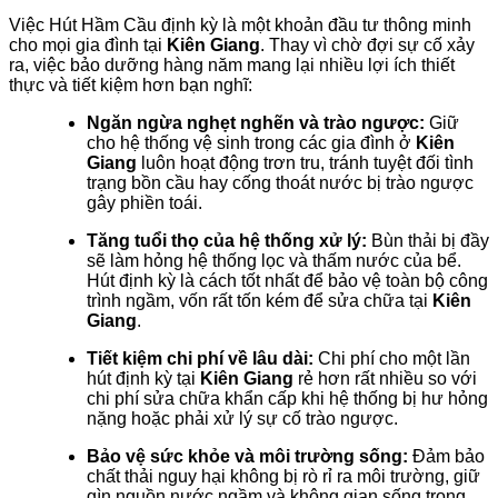
Việc Hút Hầm Cầu định kỳ là một khoản đầu tư thông minh
cho mọi gia đình tại
Kiên Giang
. Thay vì chờ đợi sự cố xảy
ra, việc bảo dưỡng hàng năm mang lại nhiều lợi ích thiết
thực và tiết kiệm hơn bạn nghĩ:
Ngăn ngừa nghẹt nghẽn và trào ngược:
Giữ
cho hệ thống vệ sinh trong các gia đình ở
Kiên
Giang
luôn hoạt động trơn tru, tránh tuyệt đối tình
trạng bồn cầu hay cống thoát nước bị trào ngược
gây phiền toái.
Tăng tuổi thọ của hệ thống xử lý:
Bùn thải bị đầy
sẽ làm hỏng hệ thống lọc và thấm nước của bể.
Hút định kỳ là cách tốt nhất để bảo vệ toàn bộ công
trình ngầm, vốn rất tốn kém để sửa chữa tại
Kiên
Giang
.
Tiết kiệm chi phí về lâu dài:
Chi phí cho một lần
hút định kỳ tại
Kiên Giang
rẻ hơn rất nhiều so với
chi phí sửa chữa khẩn cấp khi hệ thống bị hư hỏng
nặng hoặc phải xử lý sự cố trào ngược.
Bảo vệ sức khỏe và môi trường sống:
Đảm bảo
chất thải nguy hại không bị rò rỉ ra môi trường, giữ
gìn nguồn nước ngầm và không gian sống trong