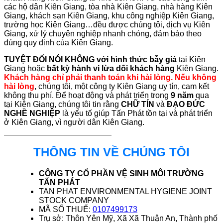
các hộ dân Kiên Giang, tòa nhà Kiên Giang, nhà hàng Kiên
Giang, khách sạn Kiên Giang, khu công nghiệp Kiên Giang,
trường học Kiên Giang…đều được chúng tôi, dịch vụ Kiên
Giang, xử lý chuyên nghiệp nhanh chóng, đảm bảo theo
đúng quy định của Kiên Giang.
TUYỆT ĐỐI NÓI KHÔNG với hình thức bẫy giá
tại Kiên
Giang hoặc
bất kỳ hành vi lừa dối khách hàng
Kiên Giang.
Khách hàng chỉ phải thanh toán khi hài lòng. Nếu không
hài lòng
, chúng tôi, một công ty Kiên Giang uy tín, cam kết
không thu phí. Để hoạt động và phát triển trong
9 năm
qua
tại Kiên Giang, chúng tôi tin rằng
CHỮ TÍN
và
ĐẠO ĐỨC
NGHỀ NGHIỆP
là yếu tố giúp Tấn Phát tồn tại và phát triển
ở Kiên Giang, vì người dân Kiên Giang.
THÔNG TIN VỀ CHÚNG TÔI
CÔNG TY CỔ PHẦN VỆ SINH MÔI TRƯỜNG
TẤN PHÁT
TAN PHAT ENVIRONMENTAL HYGIENE JOINT
STOCK COMPANY
MÃ SỐ THUẾ:
0107499173
Trụ sở: Thôn Yên Mỹ, Xã Xã Thuận An, Thành phố