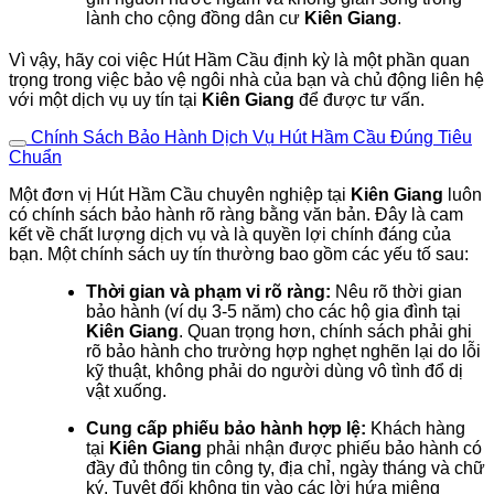
lành cho cộng đồng dân cư
Kiên Giang
.
Vì vậy, hãy coi việc Hút Hầm Cầu định kỳ là một phần quan
trọng trong việc bảo vệ ngôi nhà của bạn và chủ động liên hệ
với một dịch vụ uy tín tại
Kiên Giang
để được tư vấn.
Chính Sách Bảo Hành Dịch Vụ Hút Hầm Cầu Đúng Tiêu
Chuẩn
Một đơn vị Hút Hầm Cầu chuyên nghiệp tại
Kiên Giang
luôn
có chính sách bảo hành rõ ràng bằng văn bản. Đây là cam
kết về chất lượng dịch vụ và là quyền lợi chính đáng của
bạn. Một chính sách uy tín thường bao gồm các yếu tố sau:
Thời gian và phạm vi rõ ràng:
Nêu rõ thời gian
bảo hành (ví dụ 3-5 năm) cho các hộ gia đình tại
Kiên Giang
. Quan trọng hơn, chính sách phải ghi
rõ bảo hành cho trường hợp nghẹt nghẽn lại do lỗi
kỹ thuật, không phải do người dùng vô tình đổ dị
vật xuống.
Cung cấp phiếu bảo hành hợp lệ:
Khách hàng
tại
Kiên Giang
phải nhận được phiếu bảo hành có
đầy đủ thông tin công ty, địa chỉ, ngày tháng và chữ
ký. Tuyệt đối không tin vào các lời hứa miệng