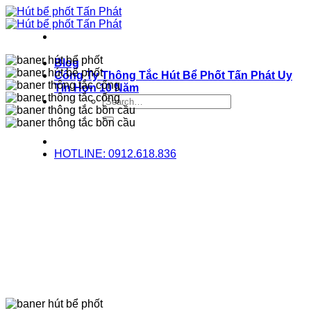
Bỏ
qua
nội
dung
Blog
Công Ty Thông Tắc Hút Bể Phốt Tấn Phát Uy
Tín Hơn 10 Năm
HOTLINE: 0912.618.836