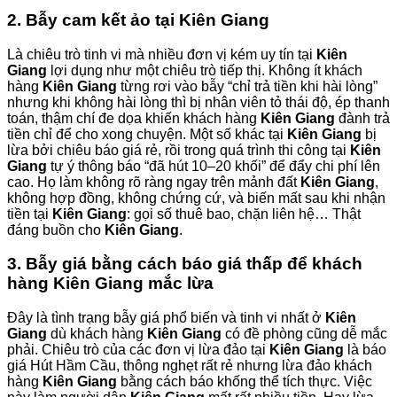
2. Bẫy cam kết ảo tại Kiên Giang
Là chiêu trò tinh vi mà nhiều đơn vị kém uy tín tại
Kiên
Giang
lợi dụng như một chiêu trò tiếp thị. Không ít khách
hàng
Kiên Giang
từng rơi vào bẫy “chỉ trả tiền khi hài lòng”
nhưng khi không hài lòng thì bị nhân viên tỏ thái độ, ép thanh
toán, thậm chí đe dọa khiến khách hàng
Kiên Giang
đành trả
tiền chỉ để cho xong chuyện. Một số khác tại
Kiên Giang
bị
lừa bởi chiêu báo giá rẻ, rồi trong quá trình thi công tại
Kiên
Giang
tự ý thông báo “đã hút 10–20 khối” để đẩy chi phí lên
cao. Họ làm không rõ ràng ngay trên mảnh đất
Kiên Giang
,
không hợp đồng, không chứng cứ, và biến mất sau khi nhận
tiền tại
Kiên Giang
: gọi số thuê bao, chặn liên hệ… Thật
đáng buồn cho
Kiên Giang
.
3. Bẫy giá bằng cách báo giá thấp để khách
hàng Kiên Giang mắc lừa
Đây là tình trạng bẫy giá phổ biến và tinh vi nhất ở
Kiên
Giang
dù khách hàng
Kiên Giang
có đề phòng cũng dễ mắc
phải. Chiêu trò của các đơn vị lừa đảo tại
Kiên Giang
là báo
giá Hút Hầm Cầu, thông nghẹt rất rẻ nhưng lừa đảo khách
hàng
Kiên Giang
bằng cách báo khống thể tích thực. Việc