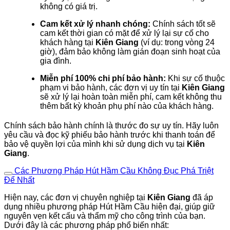
không có giá trị.
Cam kết xử lý nhanh chóng:
Chính sách tốt sẽ
cam kết thời gian có mặt để xử lý lại sự cố cho
khách hàng tại
Kiên Giang
(ví dụ: trong vòng 24
giờ), đảm bảo không làm gián đoạn sinh hoạt của
gia đình.
Miễn phí 100% chi phí bảo hành:
Khi sự cố thuộc
phạm vi bảo hành, các đơn vị uy tín tại
Kiên Giang
sẽ xử lý lại hoàn toàn miễn phí, cam kết không thu
thêm bất kỳ khoản phụ phí nào của khách hàng.
Chính sách bảo hành chính là thước đo sự uy tín. Hãy luôn
yêu cầu và đọc kỹ phiếu bảo hành trước khi thanh toán để
bảo vệ quyền lợi của mình khi sử dụng dịch vụ tại
Kiên
Giang
.
Các Phương Pháp Hút Hầm Cầu Không Đục Phá Triệt
Để Nhất
Hiện nay, các đơn vị chuyên nghiệp tại
Kiên Giang
đã áp
dụng nhiều phương pháp Hút Hầm Cầu hiện đại, giúp giữ
nguyên vẹn kết cấu và thẩm mỹ cho công trình của bạn.
Dưới đây là các phương pháp phổ biến nhất: