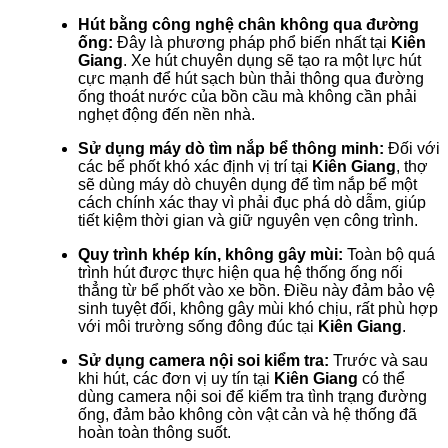
Hút bằng công nghệ chân không qua đường
ống:
Đây là phương pháp phổ biến nhất tại
Kiên
Giang
. Xe hút chuyên dụng sẽ tạo ra một lực hút
cực mạnh để hút sạch bùn thải thông qua đường
ống thoát nước của bồn cầu mà không cần phải
nghẹt động đến nền nhà.
Sử dụng máy dò tìm nắp bể thông minh:
Đối với
các bể phốt khó xác định vị trí tại
Kiên Giang
, thợ
sẽ dùng máy dò chuyên dụng để tìm nắp bể một
cách chính xác thay vì phải đục phá dò dẫm, giúp
tiết kiệm thời gian và giữ nguyên vẹn công trình.
Quy trình khép kín, không gây mùi:
Toàn bộ quá
trình hút được thực hiện qua hệ thống ống nối
thẳng từ bể phốt vào xe bồn. Điều này đảm bảo vệ
sinh tuyệt đối, không gây mùi khó chịu, rất phù hợp
với môi trường sống đông đúc tại
Kiên Giang
.
Sử dụng camera nội soi kiểm tra:
Trước và sau
khi hút, các đơn vị uy tín tại
Kiên Giang
có thể
dùng camera nội soi để kiểm tra tình trạng đường
ống, đảm bảo không còn vật cản và hệ thống đã
hoàn toàn thông suốt.