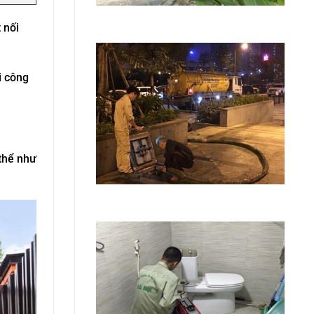
 nối
i công
thể như