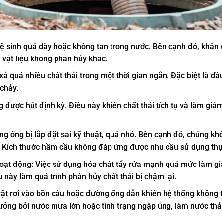
ệ sinh quá dày hoặc không tan trong nước. Bên cạnh đó, khăn g
c vật liệu không phân hủy khác.
xả quá nhiều chất thải trong một thời gian ngắn. Đặc biệt là d
 chảy.
ược hút định kỳ. Điều này khiến chất thải tích tụ và làm giả
g ống bị lắp đặt sai kỹ thuật, quá nhỏ. Bên cạnh đó, chúng kh
. Kích thước hầm cầu không đáp ứng được nhu cầu sử dụng thự
hoạt động: Việc sử dụng hóa chất tẩy rửa mạnh quá mức làm g
 này làm quá trình phân hủy chất thải bị chậm lại.
 vật rơi vào bồn cầu hoặc đường ống dẫn khiến hệ thống không 
hưởng bởi nước mưa lớn hoặc tình trạng ngập úng, làm nước thả