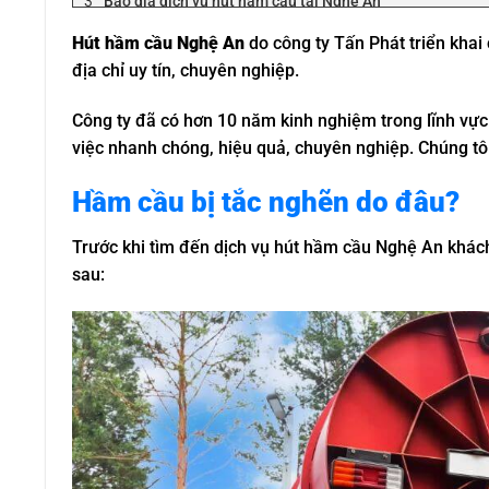
Báo giá dịch vụ hút hầm cầu tại Nghệ An
Tấn Phát – Chuyên hút hầm cầu nhanh chóng, uy tín tại
Hút hầm cầu Nghệ An
do công ty Tấn Phát triển khai
Hút hầm cầu Nghệ An theo đúng quy trình
địa chỉ uy tín, chuyên nghiệp.
Đầy đủ trang thiết bị hiện đại
Cam kết dịch vụ chuyên nghiệp
Công ty đã có hơn 10 năm kinh nghiệm trong lĩnh vực
Thông tin liên hệ
việc nhanh chóng, hiệu quả, chuyên nghiệp. Chúng tôi 
Hầm cầu bị tắc nghẽn do đâu?
Trước khi tìm đến dịch vụ hút hầm cầu Nghệ An khác
sau: