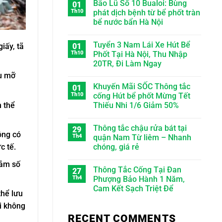
Bão Lũ Số 10 Bualoi: Bùng
01
Th10
phát dịch bệnh từ bể phốt tràn
bể nước bẩn Hà Nội
Tuyển 3 Nam Lái Xe Hút Bể
iấy, tã
01
Th10
Phốt Tại Hà Nội, Thu Nhập
20TR, Đi Làm Ngay
ầu mỡ
Khuyến Mãi SỐC Thông tắc
01
Th10
cống Hút bể phốt Mừng Tết
Thiếu Nhi 1/6 Giảm 50%
m thể
Thông tắc chậu rửa bát tại
29
ông có
Th4
quận Nam Từ liêm – Nhanh
chóng, giá rẻ
c tế.
iảm số
Thông Tắc Cống Tại Đan
27
Th4
Phượng Bảo Hành 1 Năm,
Cam Kết Sạch Triệt Để
thể lưu
i không
RECENT COMMENTS