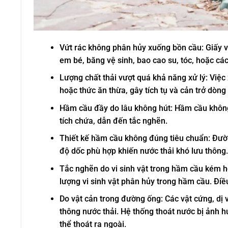
Vứt rác không phân hủy xuống bồn cầu: Giấy v
em bé, băng vệ sinh, bao cao su, tóc, hoặc cá
Lượng chất thải vượt quá khả năng xử lý: Việc 
hoặc thức ăn thừa, gây tích tụ và cản trở dòng
Hầm cầu đầy do lâu không hút: Hầm cầu không đ
tích chứa, dẫn đến tắc nghẽn.
Thiết kế hầm cầu không đúng tiêu chuẩn: Đườn
độ dốc phù hợp khiến nước thải khó lưu thông
Tắc nghẽn do vi sinh vật trong hầm cầu kém 
lượng vi sinh vật phân hủy trong hầm cầu. Điều
Do vật cản trong đường ống: Các vật cứng, dị
thông nước thải. Hệ thống thoát nước bị ảnh 
thể thoát ra ngoài.