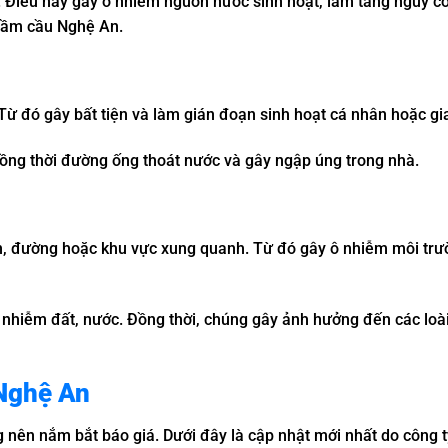
. Điều này gây ô nhiễm nguồn nước sinh hoạt, làm tăng nguy c
hầm cầu Nghệ An.
ừ đó gây bất tiện và làm gián đoạn sinh hoạt cá nhân hoặc gia
ồng thời đường ống thoát nước và gây ngập úng trong nhà.
sân, đường hoặc khu vực xung quanh. Từ đó gây ô nhiễm môi tr
 nhiễm đất, nước. Đồng thời, chúng gây ảnh hưởng đến các loài
 Nghệ An
 nên nắm bắt báo giá. Dưới đây là cập nhật mới nhất do công 