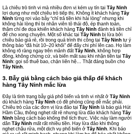
Là chiêu trò tinh vi mà nhiều đơn vị kém uy tín tại
Tây Ninh
lợi dụng như một chiêu trò tiếp thị. Không ít khách hàng
Tây
Ninh
từng rơi vào bẫy “chỉ trả tiền khi hài lòng” nhưng khi
không hài lòng thì bị nhân viên tỏ thái độ, ép thanh toán,
thậm chí đe dọa khiến khách hàng
Tây Ninh
đành trả tiền chỉ
để cho xong chuyện. Một số khác tại
Tây Ninh
bị lừa bởi
chiêu báo giá rẻ, rồi trong quá trình thi công tại
Tây Ninh
tự ý
thông báo “đã hút 10–20 khối” để đẩy chi phí lên cao. Họ làm
không rõ ràng ngay trên mảnh đất
Tây Ninh
, không hợp
đồng, không chứng cứ, và biến mất sau khi nhận tiền tại
Tây
Ninh
: gọi số thuê bao, chặn liên hệ… Thật đáng buồn cho
Tây Ninh
.
3. Bẫy giá bằng cách báo giá thấp để khách
hàng Tây Ninh mắc lừa
Đây là tình trạng bẫy giá phổ biến và tinh vi nhất ở
Tây Ninh
dù khách hàng
Tây Ninh
có đề phòng cũng dễ mắc phải.
Chiêu trò của các đơn vị lừa đảo tại
Tây Ninh
là báo giá Hút
Hầm Cầu, thông nghẹt rất rẻ nhưng lừa đảo khách hàng
Tây
Ninh
bằng cách báo khống thể tích thực. Việc này làm người
dân
Tây Ninh
mất rất nhiều tiền. Hay lừa đảo khi thông
nghẹt chậu rửa, một dịch vụ phổ biến ở
Tây Ninh
. Khi báo