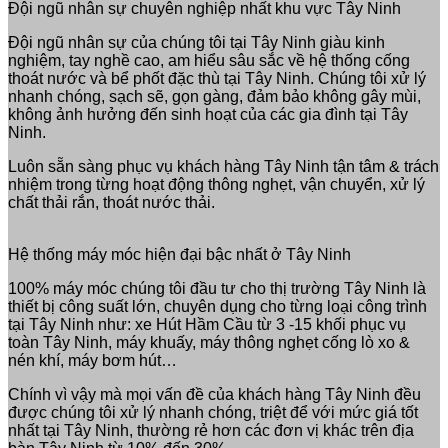
Đội ngũ nhân sự chuyên nghiệp nhất khu vực Tây Ninh
Đội ngũ nhân sự của chúng tôi tại Tây Ninh giàu kinh
nghiệm, tay nghề cao, am hiểu sâu sắc về hệ thống cống
thoát nước và bể phốt đặc thù tại Tây Ninh. Chúng tôi xử lý
nhanh chóng, sạch sẽ, gọn gàng, đảm bảo không gây mùi,
không ảnh hưởng đến sinh hoạt của các gia đình tại Tây
Ninh.
Luôn sẵn sàng phục vụ khách hàng Tây Ninh tận tâm & trách
nhiệm trong từng hoạt động thông nghẹt, vận chuyển, xử lý
chất thải rắn, thoát nước thải.
Hệ thống máy móc hiện đại bậc nhất ở Tây Ninh
100% máy móc chúng tôi đầu tư cho thị trường Tây Ninh là
thiết bị công suất lớn, chuyên dụng cho từng loại công trình
tại Tây Ninh như: xe Hút Hầm Cầu từ 3 -15 khối phục vụ
toàn Tây Ninh, máy khuấy, máy thông nghẹt cống lò xo &
nén khí, máy bơm hút…
Chính vì vậy mà mọi vấn đề của khách hàng Tây Ninh đều
được chúng tôi xử lý nhanh chóng, triệt để với mức giá tốt
nhất tại Tây Ninh, thường rẻ hơn các đơn vị khác trên địa