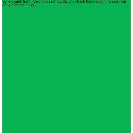
với giá cạnh tranh. Có chính sách ưu đãi cho khách hàng doanh nghiệp, hợp
đồng bảo trì định kỳ.