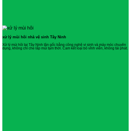
xử lý mùi hôi nhà vệ sinh Tây Ninh
Xử lý mùi hôi tại Tây Ninh tận gốc bằng công nghệ vi sinh và máy móc chuyên
dụng, không chỉ che lấp mùi tạm thời. Cam kết loại bỏ vĩnh viễn, không tái phát.