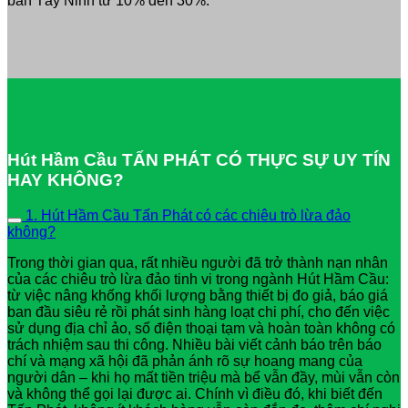
bàn Tây Ninh từ 10% đến 30%.
Hút Hầm Cầu TẤN PHÁT CÓ THỰC SỰ UY TÍN
HAY KHÔNG?
1. Hút Hầm Cầu Tấn Phát có các chiêu trò lừa đảo
không?
Trong thời gian qua, rất nhiều người đã trở thành nạn nhân
của các chiêu trò lừa đảo tinh vi trong ngành Hút Hầm Cầu:
từ việc nâng khống khối lượng bằng thiết bị đo giả, báo giá
ban đầu siêu rẻ rồi phát sinh hàng loạt chi phí, cho đến việc
sử dụng địa chỉ ảo, số điện thoại tạm và hoàn toàn không có
trách nhiệm sau thi công. Nhiều bài viết cảnh báo trên báo
chí và mạng xã hội đã phản ánh rõ sự hoang mang của
người dân – khi họ mất tiền triệu mà bể vẫn đầy, mùi vẫn còn
và không thể gọi lại được ai. Chính vì điều đó, khi biết đến