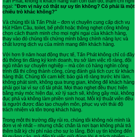
Tấn Phát, không ít khách hàng vẫn còn đắn đo, thậm chí nghi
ngại:
“Đơn vị này có thật sự uy tín không? Có phải là một
chiêu trò khác không?”
Và chúng tôi là Tấn Phát – đơn vị chuyên cung cấp dịch vụ
Hút Hầm Cầu, toilet, bể phốt hoặc thông nghẹt cống không
chọn cách thanh minh cho mọi nghi ngại của khách hàng,
thay vào đó chúng tôi chứng mình bằng chính năng lực và
chất lượng dịch vụ của mình mang đến khách hàng.
Với hơn 9 năm hoạt động thực tế, Tấn Phát không chỉ có đầy
đủ thông tin đăng ký kinh doanh, trụ sở làm việc rõ ràng, đội
ngũ nhân sự chuyên nghiệp – mà còn có hàng nghìn công
trình đã thi công thành công, cùng đánh giá tích cực từ khách
hàng thật. Chúng tôi cam kết: báo giá rõ ràng trước khi làm,
không phát sinh, không qua trung gian, không để khách hàng
phải gọi lại vì sự cố tái phát. Mọi thao nghẹt đều thực hiện
bằng máy móc hiện đại, xử lý sạch sẽ, không gây mùi, không
đục phá và không làm phiền sinh hoạt. Mỗi kỹ thuật viên đều
là người được đào tạo chuyên môn, phục vụ với thái độ
trách nhiệm và tôn trọng khách hàng.
Trong một thị trường đầy rủi ro, chúng tôi không nói mình là
đơn vị rẻ nhất – nhưng chắc chắn là nơi bạn không phải trả
thêm bất kỳ chi phí nào cho sự lo lắng. Bởi uy tín không đến
từ quảng cáo, mà đến từ việc giữ đúng lời & trách nhiệm –