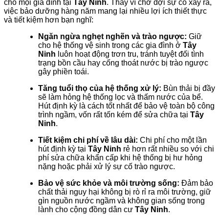
cho mọi gia đình tại
Tây Ninh
. Thay vì chờ đợi sự cố xảy ra,
việc bảo dưỡng hàng năm mang lại nhiều lợi ích thiết thực
và tiết kiệm hơn bạn nghĩ:
Ngăn ngừa nghẹt nghẽn và trào ngược:
Giữ
cho hệ thống vệ sinh trong các gia đình ở
Tây
Ninh
luôn hoạt động trơn tru, tránh tuyệt đối tình
trạng bồn cầu hay cống thoát nước bị trào ngược
gây phiền toái.
Tăng tuổi thọ của hệ thống xử lý:
Bùn thải bị đầy
sẽ làm hỏng hệ thống lọc và thấm nước của bể.
Hút định kỳ là cách tốt nhất để bảo vệ toàn bộ công
trình ngầm, vốn rất tốn kém để sửa chữa tại
Tây
Ninh
.
Tiết kiệm chi phí về lâu dài:
Chi phí cho một lần
hút định kỳ tại
Tây Ninh
rẻ hơn rất nhiều so với chi
phí sửa chữa khẩn cấp khi hệ thống bị hư hỏng
nặng hoặc phải xử lý sự cố trào ngược.
Bảo vệ sức khỏe và môi trường sống:
Đảm bảo
chất thải nguy hại không bị rò rỉ ra môi trường, giữ
gìn nguồn nước ngầm và không gian sống trong
lành cho cộng đồng dân cư
Tây Ninh
.