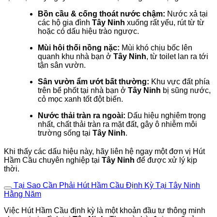
Bồn cầu & cống thoát nước chậm:
Nước xả tại
các hộ gia đình
Tây Ninh
xuống rất yếu, rút từ từ
hoặc có dấu hiệu trào ngược.
Mùi hôi thối nồng nặc:
Mùi khó chịu bốc lên
quanh khu nhà bạn ở
Tây Ninh
, từ toilet lan ra tới
tận sân vườn.
Sân vườn ẩm ướt bất thường:
Khu vực đất phía
trên bể phốt tại nhà bạn ở
Tây Ninh
bị sũng nước,
cỏ mọc xanh tốt đột biến.
Nước thải tràn ra ngoài:
Dấu hiệu nghiêm trọng
nhất, chất thải tràn ra mặt đất, gây ô nhiễm môi
trường sống tại
Tây Ninh
.
Khi thấy các dấu hiệu này, hãy liên hệ ngay một đơn vị Hút
Hầm Cầu chuyên nghiệp tại
Tây Ninh
để được xử lý kịp
thời.
Tại Sao Cần Phải Hút Hầm Cầu Định Kỳ Tại Tây Ninh
Hằng Năm
Việc Hút Hầm Cầu định kỳ là một khoản đầu tư thông minh