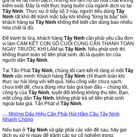
giá ra vẻ rất minh bạch, nhưng khi làm họ đổ hóa chất không
kiểm soát. Đây là một thực trạng buồn của ngành dịch vụ tại
Tây Ninh
. Thực sự ở bẫy số 3 này, người tiêu dùng
Tây
Ninh
rất khó để tránh mắc bẫy khi không “từng bị bẫy” bởi
khách hàng tại
Tây Ninh
không thể biết cần dùng bao nhiêu
hóa chất là đủ.
Để tránh bị lừa, khách hàng
Tây Ninh
cần phải yêu cầu đơn
vị làm CAM KẾT CON SỐ CUỐI CÙNG CẦN THANH TOÁN
NGAY TRƯỚC KHI LÀM tại
Tây Ninh
. Nếu phát sinh thì
không thanh toán số tiền phát sinh, đó là quyền lợi của
người dân
Tây Ninh
.
Tại Tấn Phát
Tây Ninh
, chúng tôi cam kết rõ ràng vì một
Tây
Ninh
văn minh: Khách hàng
Tây Ninh
chỉ thanh toán khi
thực sự hài lòng với kết quả. Nếu công việc chưa sạch,
chưa triệt để, chưa đúng như báo giá ban đầu – chúng tôi,
công ty của
Tây Ninh
, tuyệt đối không không thu tiền. Bạn,
một công dân
Tây Ninh
, không phải trả số tiền phát sinh
ngoài báo giá. Tấn Phát vì
Tây Ninh
.
Những Dấu Hiệu Cần Phải Hút Hầm Cầu Tây Ninh
Nhanh Chóng
Nếu bạn ở
Tây Ninh
và gặp phải các vấn đề sau, hãy gọi
dịch vụ xử lý ngay để tránh các sự cố nghiêm trọng: