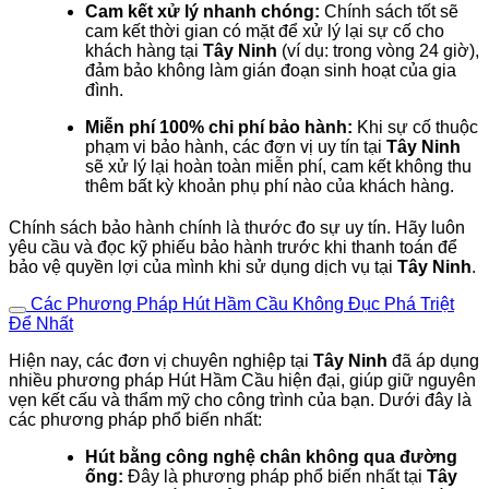
Cam kết xử lý nhanh chóng:
Chính sách tốt sẽ
cam kết thời gian có mặt để xử lý lại sự cố cho
khách hàng tại
Tây Ninh
(ví dụ: trong vòng 24 giờ),
đảm bảo không làm gián đoạn sinh hoạt của gia
đình.
Miễn phí 100% chi phí bảo hành:
Khi sự cố thuộc
phạm vi bảo hành, các đơn vị uy tín tại
Tây Ninh
sẽ xử lý lại hoàn toàn miễn phí, cam kết không thu
thêm bất kỳ khoản phụ phí nào của khách hàng.
Chính sách bảo hành chính là thước đo sự uy tín. Hãy luôn
yêu cầu và đọc kỹ phiếu bảo hành trước khi thanh toán để
bảo vệ quyền lợi của mình khi sử dụng dịch vụ tại
Tây Ninh
.
Các Phương Pháp Hút Hầm Cầu Không Đục Phá Triệt
Để Nhất
Hiện nay, các đơn vị chuyên nghiệp tại
Tây Ninh
đã áp dụng
nhiều phương pháp Hút Hầm Cầu hiện đại, giúp giữ nguyên
vẹn kết cấu và thẩm mỹ cho công trình của bạn. Dưới đây là
các phương pháp phổ biến nhất:
Hút bằng công nghệ chân không qua đường
ống:
Đây là phương pháp phổ biến nhất tại
Tây