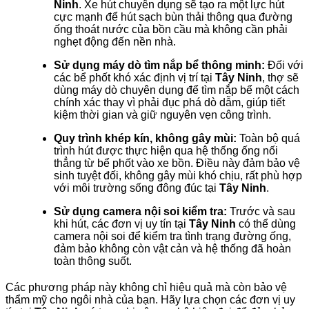
Ninh
. Xe hút chuyên dụng sẽ tạo ra một lực hút
cực mạnh để hút sạch bùn thải thông qua đường
ống thoát nước của bồn cầu mà không cần phải
nghẹt động đến nền nhà.
Sử dụng máy dò tìm nắp bể thông minh:
Đối với
các bể phốt khó xác định vị trí tại
Tây Ninh
, thợ sẽ
dùng máy dò chuyên dụng để tìm nắp bể một cách
chính xác thay vì phải đục phá dò dẫm, giúp tiết
kiệm thời gian và giữ nguyên vẹn công trình.
Quy trình khép kín, không gây mùi:
Toàn bộ quá
trình hút được thực hiện qua hệ thống ống nối
thẳng từ bể phốt vào xe bồn. Điều này đảm bảo vệ
sinh tuyệt đối, không gây mùi khó chịu, rất phù hợp
với môi trường sống đông đúc tại
Tây Ninh
.
Sử dụng camera nội soi kiểm tra:
Trước và sau
khi hút, các đơn vị uy tín tại
Tây Ninh
có thể dùng
camera nội soi để kiểm tra tình trạng đường ống,
đảm bảo không còn vật cản và hệ thống đã hoàn
toàn thông suốt.
Các phương pháp này không chỉ hiệu quả mà còn bảo vệ
thẩm mỹ cho ngôi nhà của bạn. Hãy lựa chọn các đơn vị uy