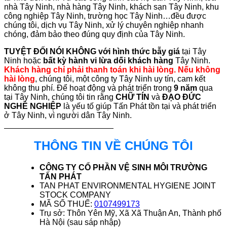
nhà Tây Ninh, nhà hàng Tây Ninh, khách sạn Tây Ninh, khu
công nghiệp Tây Ninh, trường học Tây Ninh…đều được
chúng tôi, dịch vụ Tây Ninh, xử lý chuyên nghiệp nhanh
chóng, đảm bảo theo đúng quy định của Tây Ninh.
TUYỆT ĐỐI NÓI KHÔNG với hình thức bẫy giá
tại Tây
Ninh hoặc
bất kỳ hành vi lừa dối khách hàng
Tây Ninh.
Khách hàng chỉ phải thanh toán khi hài lòng. Nếu không
hài lòng
, chúng tôi, một công ty Tây Ninh uy tín, cam kết
không thu phí. Để hoạt động và phát triển trong
9 năm
qua
tại Tây Ninh, chúng tôi tin rằng
CHỮ TÍN
và
ĐẠO ĐỨC
NGHỀ NGHIỆP
là yếu tố giúp Tấn Phát tồn tại và phát triển
ở Tây Ninh, vì người dân Tây Ninh.
THÔNG TIN VỀ CHÚNG TÔI
CÔNG TY CỔ PHẦN VỆ SINH MÔI TRƯỜNG
TẤN PHÁT
TAN PHAT ENVIRONMENTAL HYGIENE JOINT
STOCK COMPANY
MÃ SỐ THUẾ:
0107499173
Trụ sở: Thôn Yên Mỹ, Xã Xã Thuận An, Thành phố
Hà Nội (sau sáp nhập)