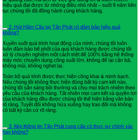
hiệu quả đạt được từ những điều nhỏ nhất – suốt 9 năm liên
tục chúng tôi đã đồng hành cùng khách hàng.
2. Hút Hầm Cầu tại Tấn Phát có đảm bảo hiệu quả
không?
Xuyên suốt quá trình hoạt động của mình, chúng tôi luôn
luôn đảm bảo bể phốt của quý khách hàng được chúng tôi
xử lý chuyên nghiệm một cách triệt để 100% bằng hệ thống
máy móc chuyên dụng công suất lớn, không để lại cặn bã,
không mùi, không nghẹt lại.
Toàn bộ quá trình được thực hiện công khai & minh bạch.
Nếu chúng tôi không thực hiện đúng bất kỳ cam kết nào,
chúng tôi sẵn sàng bồi thường và chịu mọi trách nhiệm theo
yêu cầu của khách hàng. Tất nhiên mọi cam kết và quyền lợi
của khách hàng đều được chúng tôi thể hiện bằng văn bản
rõ ràng. Tuyệt đối không hứa xuông hay trao đổi mà không
có bất kỳ căn cứ rõ ràng.
3. Mọi thông tin Tấn Phát cung cấp có thực sự chính xác
hay không?