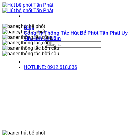
Bỏ
qua
nội
dung
Blog
Công Ty Thông Tắc Hút Bể Phốt Tấn Phát Uy
Tín Hơn 10 Năm
HOTLINE: 0912.618.836