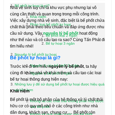
Bể phốt tự hoại là gì?
Nhà vệ sinh tuy chỉ là khu vực phụ nhưng lại vô
cùng cần thiết và quan trọng trong mỗi công trình.
Khái niệm
Việc xây dựng nhà vệ sinh, đặc biệt là bể phốt chứa
Phân loại bể phốt tự hoại
chất thải phải theo tiêu chuẩn và đáp ứng được nhu
cầu sử dụng. Vậy
nguyên lý bể phốt
hoạt động
Bể phốt loại 2 ngăn
như thế nào và có cấu tạo ra sao? Cùng Tấn Phát đi
Bể tự hoại 3 ngăn
tìm hiểu nhé!
Nguyên lý bể phốt tự hoại
Bể phốt tự hoại là gì?
Nguyên lý của bể phốt 2 ngăn
Trước khi đi tìm hiểu
nguyên lý bể phốt
, ta hãy
cùng đi khám phá về khái niệm và cấu tạo các loại
Nguyên lý bể phốt 3 ngăn
bể tự hoại thông dụng hiện nay:
Những lưu ý để sử dụng bể phốt tự hoại được hiệu quả
và bền hơn
Khái niệm
Bể phốt là một bộ phận của hệ thống xử lý chất thải
Không xả các chất thải không phân hủy được
hữu cơ có quy mô nhỏ ở các công trình như nhà
vào bể phốt
dân dụng, khách sạn, chung cư,… Bể phốt còn
Không xả quá nhiều nước vào bể phốt