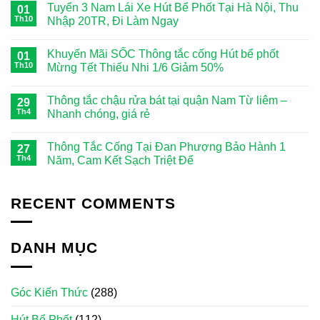
Tuyển 3 Nam Lái Xe Hút Bể Phốt Tại Hà Nội, Thu
01
Th10
Nhập 20TR, Đi Làm Ngay
Khuyến Mãi SỐC Thông tắc cống Hút bể phốt
01
Th10
Mừng Tết Thiếu Nhi 1/6 Giảm 50%
Thông tắc chậu rửa bát tại quận Nam Từ liêm –
29
Th4
Nhanh chóng, giá rẻ
Thông Tắc Cống Tại Đan Phượng Bảo Hành 1
27
Th4
Năm, Cam Kết Sạch Triệt Để
RECENT COMMENTS
DANH MỤC
Góc Kiến Thức
(288)
Hút Bể Phốt
(112)