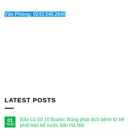
Văn Phòng: 0243.540.2640
LATEST POSTS
Bão Lũ Số 10 Bualoi: Bùng phát dịch bệnh từ bể
01
Th10
phốt tràn bể nước bẩn Hà Nội