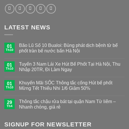
LATEST NEWS
Bão Lũ Số 10 Bualoi: Bùng phát dịch bệnh từ bể
01
Th10
phốt tràn bể nước bẩn Hà Nội
Tuyển 3 Nam Lái Xe Hút Bể Phốt Tại Hà Nội, Thu
01
Th10
Nhập 20TR, Đi Làm Ngay
Khuyến Mãi SỐC Thông tắc cống Hút bể phốt
01
Th10
Mừng Tết Thiếu Nhi 1/6 Giảm 50%
Thông tắc chậu rửa bát tại quận Nam Từ liêm –
29
Th4
Nhanh chóng, giá rẻ
SIGNUP FOR NEWSLETTER