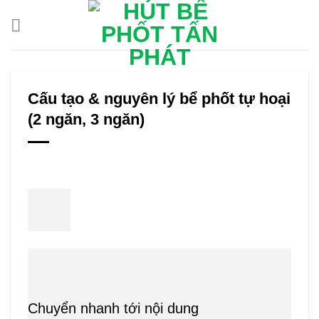
Bỏ
qua
nội
dung
Cấu tạo & nguyên lý bể phốt tự hoại
(2 ngăn, 3 ngăn)
Chuyển nhanh tới nội dung