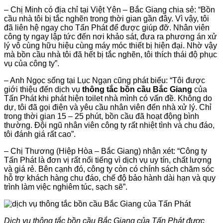
– Chị Minh có địa chỉ tại Việt Yên – Bắc Giang chia sẻ: “Bồn
cầu nhà tôi bị tắc nghẽn trong thời gian gần đây. Vì vậy, tôi
đã liên hệ ngay cho Tấn Phát để được giúp đỡ. Nhân viên
công ty ngay lập tức đến nơi khảo sát, đưa ra phương án xử
lý vô cùng hữu hiệu cùng máy móc thiết bị hiện đại. Nhờ vậy
mà bồn cầu nhà tôi đã hết bị tắc nghẽn, tôi thích thái độ phục
vụ của công ty”.
– Anh Ngọc sống tại Lục Ngạn cũng phát biểu: “Tôi được
giới thiệu đến dịch vụ
thông tắc bồn cầu Bắc Giang
của
Tấn Phát khi phát hiện toilet nhà mình có vấn đề. Không do
dự, tôi đã gọi điện và yêu cầu nhân viên đến nhà xử lý. Chỉ
trong thời gian 15 – 25 phút, bồn cầu đã hoạt động bình
thường. Đội ngũ nhân viên công ty rất nhiệt tình và chu đáo,
tôi đánh giá rất cao”.
– Chị Thương (Hiệp Hòa – Bắc Giang) nhận xét: “Công ty
Tấn Phát là đơn vị rất nổi tiếng vì dịch vụ uy tín, chất lượng
và giá rẻ. Bên cạnh đó, công ty còn có chính sách chăm sóc
hỗ trợ khách hàng chu đáo, chế độ bảo hành dài hạn và quy
trình làm việc nghiêm túc, sạch sẽ”.
Dịch vụ thông tắc bồn cầu Bắc Giang của Tấn Phát được