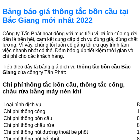
Bảng báo giá thông tắc bồn cầu tại
Bắc Giang mới nhất 2022
Công ty Tấn Phát hoạt động với mục tiêu vì lợi ích của người
dân là trên hết, cam kết cung cấp dịch vụ đúng giá, đúng chất
lượng. Vì vậy, chúng tôi luôn cố gắng tối ưu quy trình làm
việc nhanh nhất có thể. Đảm bảo giúp tiết kiệm thời gian và
chi phí cho các khách hàng.
Tiếp theo đây là bảng giá dịch vụ
thông tắc bồn cầu Bắc
Giang
của công ty Tấn Phát:
Chi phí thông tắc bồn cầu, thông tắc cống,
chậu rửa bằng máy nén khí
Loại hình dịch vụ
Đ
Chi phí thông cống
1
Chi phí thông bồn cầu
8
Chi phí thông chậu rửa
8
Chi phí thông hút đường thoát bể phốt
1
Chi phí thông hút bể phốt
8