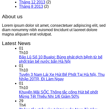
Tháng 12 2013
(2)
Tháng 8 2013
(2)
About us
Lorem ipsum dolor sit amet, consectetuer adipiscing elit, sed
diam nonummy nibh euismod tincidunt ut laoreet dolore
magna aliquam erat volutpat.
Latest News
01
Th10
Bão Lũ Số 10 Bualoi: Bùng phát dịch bệnh từ bể
phốt tràn bể nước bẩn Hà Nội
01
Th10
Tuyển 3 Nam Lái Xe Hút Bể Phốt Tại Hà Nội, Thu
Nhập 20TR, Đi Làm Ngay
01
Th10
Khuyến Mãi SỐC Thông tắc cống Hút bể phốt
Mừng Tết Thiếu Nhi 1/6 Giảm 50%
29
Th4