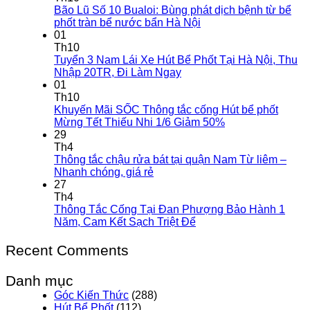
Bão Lũ Số 10 Bualoi: Bùng phát dịch bệnh từ bể
phốt tràn bể nước bẩn Hà Nội
01
Th10
Tuyển 3 Nam Lái Xe Hút Bể Phốt Tại Hà Nội, Thu
Nhập 20TR, Đi Làm Ngay
01
Th10
Khuyến Mãi SỐC Thông tắc cống Hút bể phốt
Mừng Tết Thiếu Nhi 1/6 Giảm 50%
29
Th4
Thông tắc chậu rửa bát tại quận Nam Từ liêm –
Nhanh chóng, giá rẻ
27
Th4
Thông Tắc Cống Tại Đan Phượng Bảo Hành 1
Năm, Cam Kết Sạch Triệt Để
Recent Comments
Danh mục
Góc Kiến Thức
(288)
Hút Bể Phốt
(112)