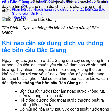
(máy con chuột) đối với các đường ống, các công trình
cầu Bắc Giang
để hỗ trợ giải quyết. Tham khảo bài viết sau
lớn
đây để tìm được cho mình địa chỉ uy tín, chất lượng nhất
Phản hồi của khách hàng về dịch vụ thông tắc bồn cầu Bắc
nhé!
Giang của Tấn Phát
Tổng kết
Tấn Phát – Dịch vụ thông tắc bồn cầu hàng đầu tại Bắc
Giang
Khi nào cần sử dụng dịch vụ thông
tắc bồn cầu Bắc Giang
Ngày nay, các gia đình ở Bắc Giang đều xây dựng công trình
tự hoại tiên tiến, đạt chuẩn yêu cầu về đảm bảo vệ sinh môi
trường. Tuy nhiên, trong quá trình sử dụng không thể tránh
khỏi việc làm rơi các vật cứng xuống bồn, gây ra tình trạng
bồn cầu bị tắc nghẽn. Một số biểu hiện bồn cầu bị tắc và cần
đến dịch vụ
thông tắc bồn cầu Bắc Giang
như:
Bồn cầu rút nước rất chậm hoặc nước không rút,
diễn ra trong thời gian dài.
Hệ thống đường ống thoát nước thường phát ra
những tiếng kêu lạ.
Có mùi hôi tỏa ra từ khu vực cống thoát nước trong