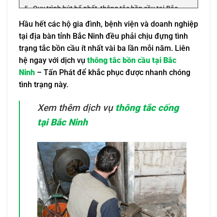
Quy trình hút bể phốt, thông tắc bồn cầu tại Bắc
Ninh
Hầu hết các hộ gia đình, bệnh viện và doanh nghiệp
Lưu ý khi chọn đơn vị thông tắc bồn cầu tại Bắc Ninh
tại địa bàn tỉnh Bắc Ninh đều phải chịu đựng tình
Câu hỏi thường gặp về dịch vụ thông tắc bồn cầu tại
trạng tắc bồn cầu ít nhất vài ba lần mỗi năm. Liên
Bắc Ninh
hệ ngay với dịch vụ
thông tắc bồn cầu tại Bắc
Có cần đặt lịch thi công trước hay không? Có
phụ thu nếu thi công vào ban đêm hay không?
Ninh
– Tấn Phát để khắc phục được nhanh chóng
Bao nhiêu lâu thì nên thông bồn cầu định kỳ
tình trạng này.
một lần?
Cách xử lý thông bồn cầu tại nhà như thế nào?
Xem thêm dịch vụ
thông tắc cống
tại Bắc Ninh