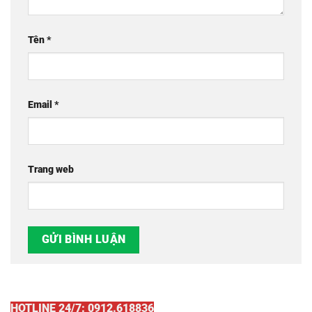
Tên
*
Email
*
Trang web
HOTLINE 24/7: 0912.618836