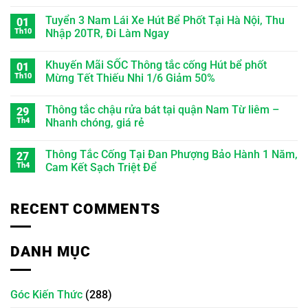
Tuyển 3 Nam Lái Xe Hút Bể Phốt Tại Hà Nội, Thu
01
Th10
Nhập 20TR, Đi Làm Ngay
Khuyến Mãi SỐC Thông tắc cống Hút bể phốt
01
Th10
Mừng Tết Thiếu Nhi 1/6 Giảm 50%
Thông tắc chậu rửa bát tại quận Nam Từ liêm –
29
Th4
Nhanh chóng, giá rẻ
Thông Tắc Cống Tại Đan Phượng Bảo Hành 1 Năm,
27
Th4
Cam Kết Sạch Triệt Để
RECENT COMMENTS
DANH MỤC
Góc Kiến Thức
(288)