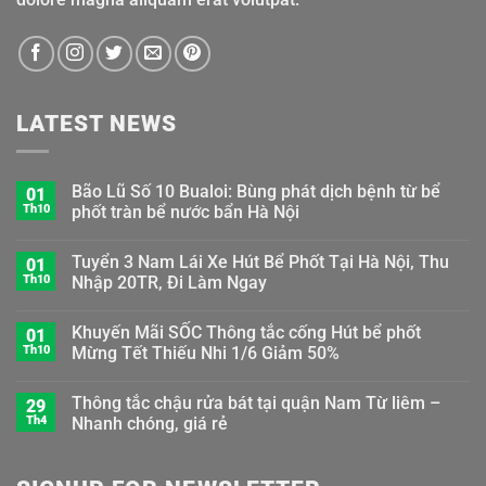
LATEST NEWS
Bão Lũ Số 10 Bualoi: Bùng phát dịch bệnh từ bể
01
Th10
phốt tràn bể nước bẩn Hà Nội
Tuyển 3 Nam Lái Xe Hút Bể Phốt Tại Hà Nội, Thu
01
Th10
Nhập 20TR, Đi Làm Ngay
Khuyến Mãi SỐC Thông tắc cống Hút bể phốt
01
Th10
Mừng Tết Thiếu Nhi 1/6 Giảm 50%
Thông tắc chậu rửa bát tại quận Nam Từ liêm –
29
Th4
Nhanh chóng, giá rẻ