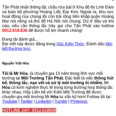
Tấn Phát nhận thông tắc chậu rửa bát ở Khu đô thị Linh Đàm
và toàn bộ phường Hoàng Liệt, Đại Kim. Ngoài ra, khu vực
hoạt động của chúng tôi còn trải rộng trên khắp quận Hoàng
Mai nói riêng và thủ đô Hà Nội nói chung. Dù ở đâu và khi
nào, nếu cần thông tắc hãy gọi cho Tấn Phát vào hotline
0912.618.836
để được hỗ trợ nhanh chóng!
Đang tải đánh giá...
Bài viết này được đăng trong
Góc Kiến Thức
. Đánh dấu
liên
kết thường trực
.
Nguyễn Việt Hòa
Tôi là Mr Hòa
, là chuyên gia 15 năm trong lĩnh vực môi
trường tại
Môi Trường Tấn Phát.
Đặc biệt là việc
thông hút
bể, thông tắc, nạo vét và xử lý môi trường ôi nhiễm
, Mr
Hòa
có kinh nghiệm thực tế trong từng trường hợp thông tắc
khác nhau. Hãy Liên hệ với Kiến Môi Trường để được
chuyên gia môi trường Mr
Hòa
tư vấn kỹ hơn! Follow tôi tại:
Youtube
|
Twitter
|
Linkedin
|
Tumblr
|
Pinterest.
HOTLINE 24/7: 0912.618836