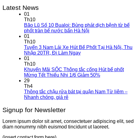
Latest News
01
Th10
Bão Lũ Số 10 Bualoi: Bùng phát dịch bệnh từ bể
phốt tràn bể nước bẩn Hà Nội
01
Th10
Tuyển 3 Nam Lái Xe Hút Bể Phốt Tại Hà Nội, Thu
Nhập 20TR, Đi Làm Ngay
01
Th10
Khuyến Mãi SỐC Thông tắc cống Hút bể phốt
Mừng Tết Thiếu Nhi 1/6 Giảm 50%
29
Th4
Thông tắc chậu rửa bát tại quận Nam Từ liêm –
Nhanh chóng, giá rẻ
Signup for Newsletter
Lorem ipsum dolor sit amet, consectetuer adipiscing elit, sed
diam nonummy nibh euismod tincidunt ut laoreet.
(insert contact form here)