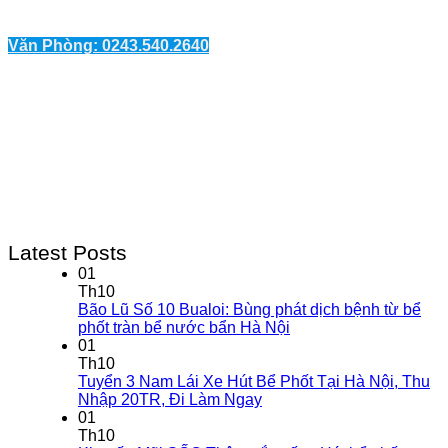
Văn Phòng: 0243.540.2640
Latest Posts
01
Th10
Bão Lũ Số 10 Bualoi: Bùng phát dịch bệnh từ bể
phốt tràn bể nước bẩn Hà Nội
01
Th10
Tuyển 3 Nam Lái Xe Hút Bể Phốt Tại Hà Nội, Thu
Nhập 20TR, Đi Làm Ngay
01
Th10