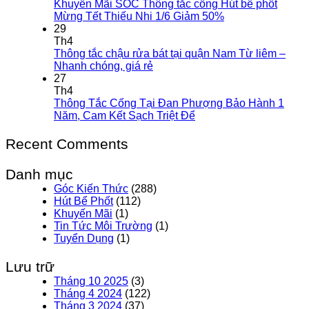
Khuyến Mãi SỐC Thông tắc cống Hút bể phốt
Mừng Tết Thiếu Nhi 1/6 Giảm 50%
29
Th4
Thông tắc chậu rửa bát tại quận Nam Từ liêm –
Nhanh chóng, giá rẻ
27
Th4
Thông Tắc Cống Tại Đan Phượng Bảo Hành 1
Năm, Cam Kết Sạch Triệt Để
Recent Comments
Danh mục
Góc Kiến Thức
(288)
Hút Bể Phốt
(112)
Khuyến Mãi
(1)
Tin Tức Môi Trường
(1)
Tuyển Dụng
(1)
Lưu trữ
Tháng 10 2025
(3)
Tháng 4 2024
(122)
Tháng 3 2024
(37)