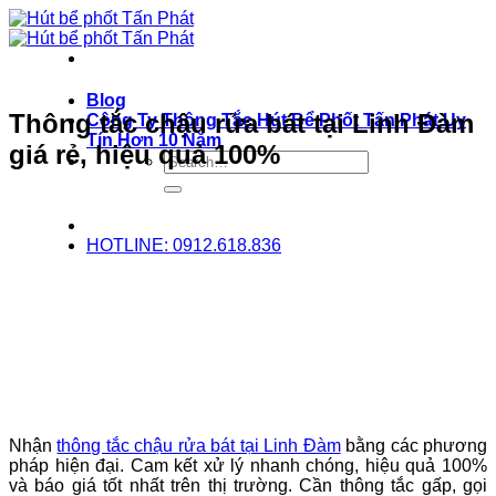
Bỏ
qua
nội
dung
Blog
Thông tắc chậu rửa bát tại Linh Đàm
Công Ty Thông Tắc Hút Bể Phốt Tấn Phát Uy
Tín Hơn 10 Năm
giá rẻ, hiệu quả 100%
HOTLINE: 0912.618.836
Nhận
thông tắc chậu rửa bát tại Linh Đàm
bằng các phương
pháp hiện đại. Cam kết xử lý nhanh chóng, hiệu quả 100%
và báo giá tốt nhất trên thị trường. Cần thông tắc gấp, gọi