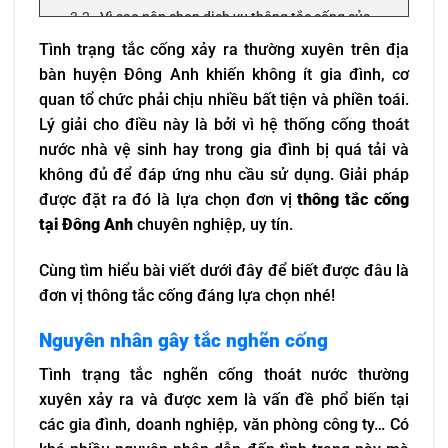
Vì sao nên chọn dịch vụ thông tắc cống của
Tấn Phát?
Tình trạng tắc cống xảy ra thường xuyên trên địa
Nhanh chóng
bàn huyện Đông Anh khiến không ít gia đình, cơ
Hiệu quả
quan tổ chức phải chịu nhiều bất tiện và phiền toái.
Bảo hành dài hạn
Lý giải cho điều này là bởi vì hệ thống cống thoát
Giá cả công khai, minh bạch
nước nhà vệ sinh hay trong gia đình bị quá tải và
Quy trình thông tắc cống tại Đông Anh
không đủ để đáp ứng nhu cầu sử dụng. Giải pháp
Báo giá thông tắc cống tại Đông Anh chi tiết, cập
được đặt ra đó là lựa chọn đơn vị
thông tắc cống
nhật mới nhất 2024
tại Đông Anh
chuyên nghiệp, uy tín.
Cùng tìm hiểu bài viết dưới đây để biết được đâu là
đơn vị thông tắc cống đáng lựa chọn nhé!
Nguyên nhân gây tắc nghẽn cống
Tình trạng tắc nghẽn cống thoát nước thường
xuyên xảy ra và được xem là vấn đề phổ biến tại
các gia đình, doanh nghiệp, văn phòng công ty… Có