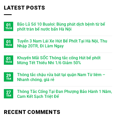
LATEST POSTS
Bão Lũ Số 10 Bualoi: Bùng phát dịch bệnh từ bể
01
Th10
phốt tràn bể nước bẩn Hà Nội
Tuyển 3 Nam Lái Xe Hút Bể Phốt Tại Hà Nội, Thu
01
Th10
Nhập 20TR, Đi Làm Ngay
Khuyến Mãi SỐC Thông tắc cống Hút bể phốt
01
Th10
Mừng Tết Thiếu Nhi 1/6 Giảm 50%
Thông tắc chậu rửa bát tại quận Nam Từ liêm –
29
Th4
Nhanh chóng, giá rẻ
Thông Tắc Cống Tại Đan Phượng Bảo Hành 1 Năm,
27
Th4
Cam Kết Sạch Triệt Để
RECENT COMMENTS