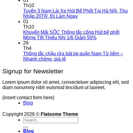
01
Th10
Tuyển 3 Nam Lái Xe Hút Bể Phốt Tại Hà Nội, Thu
Nhập 20TR, Đi Làm Ngay
01
Th10
Khuyến Mãi SỐC Thông tắc cống Hút bể phốt
Mừng Tết Thiếu Nhi 1/6 Giảm 50%
29
Th4
Thông tắc chậu rửa bát tại quận Nam Từ liêm –
Nhanh chóng, giá rẻ
Signup for Newsletter
Lorem ipsum dolor sit amet, consectetuer adipiscing elit, sed
diam nonummy nibh euismod tincidunt ut laoreet.
(insert contact form here)
Blog
Copyright 2026 ©
Flatsome Theme
Blog