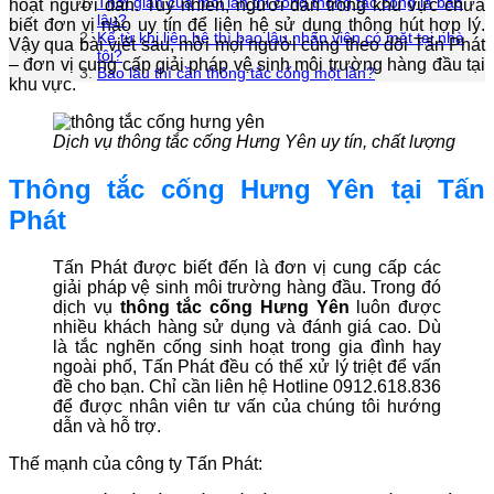
Thời gian của mỗi lần thi công thông tắc cống là bao
hoạt người dân. Tuy nhiên, người dân trong khu vực chưa
lâu?
biết đơn vị nào uy tín để liên hệ sử dụng thông hút hợp lý.
Kể từ khi liên hệ thì bao lâu nhân viên có mặt tại nhà
Vậy qua bài viết sau, mời mọi người cùng theo dõi Tấn Phát
tôi?
– đơn vị cung cấp giải pháp vệ sinh môi trường hàng đầu tại
Bao lâu thì cần thông tắc cống một lần?
khu vực.
Dịch vụ thông tắc cống Hưng Yên uy tín, chất lượng
Thông tắc cống Hưng Yên tại Tấn
Phát
Tấn Phát được biết đến là đơn vị cung cấp các
giải pháp vệ sinh môi trường hàng đầu. Trong đó
dịch vụ
thông tắc cống Hưng Yên
luôn được
nhiều khách hàng sử dụng và đánh giá cao. Dù
là tắc nghẽn cống sinh hoạt trong gia đình hay
ngoài phố, Tấn Phát đều có thể xử lý triệt để vấn
đề cho bạn. Chỉ cần liên hệ Hotline 0912.618.836
để được nhân viên tư vấn của chúng tôi hướng
dẫn và hỗ trợ.
Thế mạnh của công ty Tấn Phát: