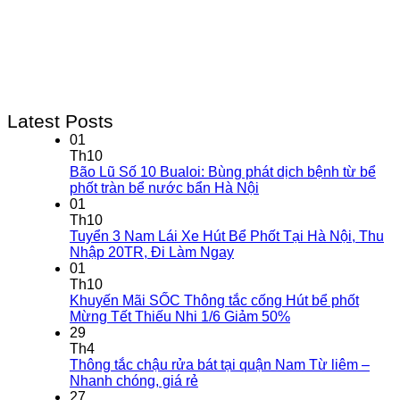
Latest Posts
01
Th10
Bão Lũ Số 10 Bualoi: Bùng phát dịch bệnh từ bể
phốt tràn bể nước bẩn Hà Nội
01
Th10
Tuyển 3 Nam Lái Xe Hút Bể Phốt Tại Hà Nội, Thu
Nhập 20TR, Đi Làm Ngay
01
Th10
Khuyến Mãi SỐC Thông tắc cống Hút bể phốt
Mừng Tết Thiếu Nhi 1/6 Giảm 50%
29
Th4
Thông tắc chậu rửa bát tại quận Nam Từ liêm –
Nhanh chóng, giá rẻ
27