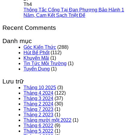
Th4
Thông Tắc Cống Tại Đan Phượng Bảo Hành 1
Năm, Cam Kết Sạch Triệt Để
Recent Comments
Danh mục
Góc Kiến Thức
(288)
Hút Bể Phốt
(112)
Khuyến Mãi
(1)
Tin Tức Môi Trường
(1)
Tuyển Dụng
(1)
Lưu trữ
Tháng 10 2025
(3)
Tháng 4 2024
(122)
Tháng 3 2024
(37)
Tháng 2 2024
(30)
Tháng 7 2023
(1)
Tháng 2 2023
(1)
Tháng mười một 2022
(1)
Tháng 6 2022
(9)
Tháng 5 2022
(1)