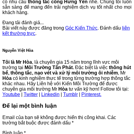
có nhu cầu
thông tắc cống Hưng Yên
nhé. Chúng tôi luôn
sẵn sàng để mang đến trải nghiệm dịch vụ tốt nhất cho mọi
khách hàng.
Đang tải đánh giá...
Bài viết này được đăng trong
Góc Kiến Thức
. Đánh dấu
liên
kết thường trực
.
Nguyễn Việt Hòa
Tôi là Mr Hòa
, là chuyên gia 15 năm trong lĩnh vực môi
trường tại
Môi Trường Tấn Phát.
Đặc biệt là việc
thông hút
bể, thông tắc, nạo vét và xử lý môi trường ôi nhiễm
, Mr
Hòa
có kinh nghiệm thực tế trong từng trường hợp thông tắc
khác nhau. Hãy Liên hệ với Kiến Môi Trường để được
chuyên gia môi trường Mr
Hòa
tư vấn kỹ hơn! Follow tôi tại:
Youtube
|
Twitter
|
Linkedin
|
Tumblr
|
Pinterest.
Để lại một bình luận
Email của bạn sẽ không được hiển thị công khai.
Các
trường bắt buộc được đánh dấu
*
Bình luận
*