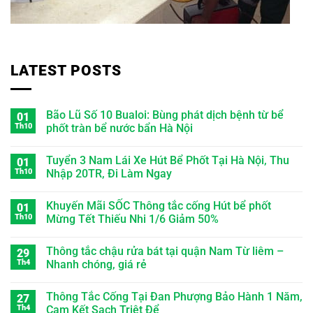
LATEST POSTS
Bão Lũ Số 10 Bualoi: Bùng phát dịch bệnh từ bể
01
Th10
phốt tràn bể nước bẩn Hà Nội
Tuyển 3 Nam Lái Xe Hút Bể Phốt Tại Hà Nội, Thu
01
Th10
Nhập 20TR, Đi Làm Ngay
Khuyến Mãi SỐC Thông tắc cống Hút bể phốt
01
Th10
Mừng Tết Thiếu Nhi 1/6 Giảm 50%
Thông tắc chậu rửa bát tại quận Nam Từ liêm –
29
Th4
Nhanh chóng, giá rẻ
Thông Tắc Cống Tại Đan Phượng Bảo Hành 1 Năm,
27
Th4
Cam Kết Sạch Triệt Để