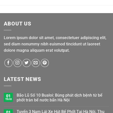
ABOUT US
Lorem ipsum dolor sit amet, consectetuer adipiscing elit,
sed diam nonummy nibh euismod tincidunt ut laoreet
dolore magna aliquam erat volutpat.
LATEST NEWS
Bão Lũ Số 10 Bualoi: Bùng phát dịch bệnh từ bể
01
Th10
phốt tràn bể nước bẩn Hà Nội
Tuyển 3 Nam Lái Xe Hút Bể Phốt Tại Hà Nội, Thu
01