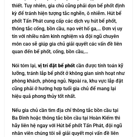
thiết. Tuy nhiên, gia chủ cũng phải dọn bể phốt định
kỳ để tránh hiện tượng tắc nghẽn, ô nhiễm. Hút bể
phốt Tấn Phát cung cấp các dịch vụ hút bể phốt,
thông tắc cống, bồn cầu, nạo vét hố ga,… Đơn vị uy
tín với nhiều năm kinh nghiệm và đội ngũ chuyên
môn cao sẽ giúp gia chủ giải quyết các vấn đề liên
quan đến bể phốt, cống, bồn cầu,…
Nói tóm lại,
vị trí đặt bể phốt
cần được tính toán kỹ
lưỡng, tránh lắp bể phốt ở không gian sinh hoạt như
phòng khách, phòng ngủ. Ngoài ra, khu vực lắp đặt
cũng phải ở hướng hợp tuổi gia chủ để mang lại
hiệu quả phong thủy tốt nhất.
Nếu gia chủ cần tìm địa chỉ thông tắc bồn cầu tại
Ba Đình hoặc thông tắc bồn cầu tại Hoàn Kiếm thì
hãy liên hệ ngay với Hút bể phốt Tấn Phát, đội ngũ
nhân viên chúng tôi sẽ giải quyết mọi vấn đề liên