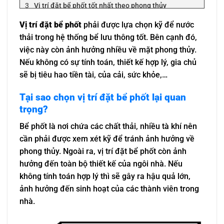
Vị trí đặt bể phốt tốt nhất theo phong thủy
Đặt bể phốt dưới gầm cầu thang
Vị trí đặt bể phốt
phải được lựa chọn kỹ để nước
Đặt bể phốt ở khu vực sân
thải trong hệ thống bể lưu thông tốt. Bên cạnh đó,
Xử lý như thế nào khi bể phốt bị hỏng?
việc này còn ảnh hưởng nhiều về mặt phong thủy.
Nếu không có sự tính toán, thiết kế hợp lý, gia chủ
sẽ bị tiêu hao tiền tài, của cải, sức khỏe,…
Tại sao chọn vị trí đặt bể phốt lại quan
trọng?
Bể phốt là nơi chứa các chất thải, nhiều tà khí nên
cần phải được xem xét kỹ để tránh ảnh hưởng về
phong thủy. Ngoài ra, vị trí đặt bể phốt còn ảnh
hưởng đến toàn bộ thiết kế của ngôi nhà. Nếu
không tính toán hợp lý thì sẽ gây ra hậu quả lớn,
ảnh hưởng đến sinh hoạt của các thành viên trong
nhà.