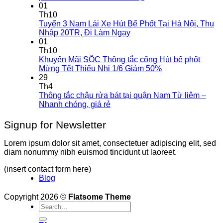
01
Th10
Tuyển 3 Nam Lái Xe Hút Bể Phốt Tại Hà Nội, Thu
Nhập 20TR, Đi Làm Ngay
01
Th10
Khuyến Mãi SỐC Thông tắc cống Hút bể phốt
Mừng Tết Thiếu Nhi 1/6 Giảm 50%
29
Th4
Thông tắc chậu rửa bát tại quận Nam Từ liêm –
Nhanh chóng, giá rẻ
Signup for Newsletter
Lorem ipsum dolor sit amet, consectetuer adipiscing elit, sed
diam nonummy nibh euismod tincidunt ut laoreet.
(insert contact form here)
Blog
Copyright 2026 ©
Flatsome Theme