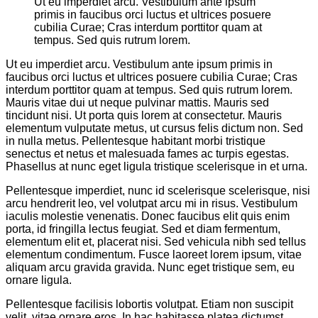
Ut eu imperdiet arcu. Vestibulum ante ipsum
primis in faucibus orci luctus et ultrices posuere
cubilia Curae; Cras interdum porttitor quam at
tempus. Sed quis rutrum lorem.
Ut eu imperdiet arcu. Vestibulum ante ipsum primis in
faucibus orci luctus et ultrices posuere cubilia Curae; Cras
interdum porttitor quam at tempus. Sed quis rutrum lorem.
Mauris vitae dui ut neque pulvinar mattis. Mauris sed
tincidunt nisi. Ut porta quis lorem at consectetur. Mauris
elementum vulputate metus, ut cursus felis dictum non. Sed
in nulla metus. Pellentesque habitant morbi tristique
senectus et netus et malesuada fames ac turpis egestas.
Phasellus at nunc eget ligula tristique scelerisque in et urna.
Pellentesque imperdiet, nunc id scelerisque scelerisque, nisi
arcu hendrerit leo, vel volutpat arcu mi in risus. Vestibulum
iaculis molestie venenatis. Donec faucibus elit quis enim
porta, id fringilla lectus feugiat. Sed et diam fermentum,
elementum elit et, placerat nisi. Sed vehicula nibh sed tellus
elementum condimentum. Fusce laoreet lorem ipsum, vitae
aliquam arcu gravida gravida. Nunc eget tristique sem, eu
ornare ligula.
Pellentesque facilisis lobortis volutpat. Etiam non suscipit
velit, vitae ornare eros. In hac habitasse platea dictumst.