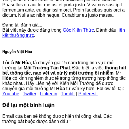
Phasellus eu auctor metus, et porta justo. Vivamus suscipit
fermentum ante, eu dignissim orci. Proin faucibus quis orci a
dictum. Nulla ac nibh neque. Curabitur eu justo massa.
Đang tải đánh giá...
Bài viết này được đăng trong
Góc Kiến Thức
. Đánh dấu
liên
kết thường trực
.
Nguyễn Việt Hòa
Tôi là Mr Hòa
, là chuyên gia 15 năm trong lĩnh vực môi
trường tại
Môi Trường Tấn Phát.
Đặc biệt là việc
thông hút
bể, thông tắc, nạo vét và xử lý môi trường ôi nhiễm
, Mr
Hòa
có kinh nghiệm thực tế trong từng trường hợp thông tắc
khác nhau. Hãy Liên hệ với Kiến Môi Trường để được
chuyên gia môi trường Mr
Hòa
tư vấn kỹ hơn! Follow tôi tại:
Youtube
|
Twitter
|
Linkedin
|
Tumblr
|
Pinterest.
Để lại một bình luận
Email của bạn sẽ không được hiển thị công khai.
Các
trường bắt buộc được đánh dấu
*