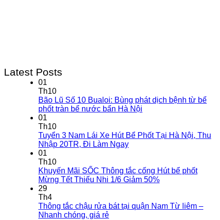
Latest Posts
01
Th10
Bão Lũ Số 10 Bualoi: Bùng phát dịch bệnh từ bể
phốt tràn bể nước bẩn Hà Nội
01
Th10
Tuyển 3 Nam Lái Xe Hút Bể Phốt Tại Hà Nội, Thu
Nhập 20TR, Đi Làm Ngay
01
Th10
Khuyến Mãi SỐC Thông tắc cống Hút bể phốt
Mừng Tết Thiếu Nhi 1/6 Giảm 50%
29
Th4
Thông tắc chậu rửa bát tại quận Nam Từ liêm –
Nhanh chóng, giá rẻ