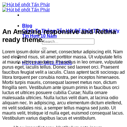
Bỏ
qua
nội
dung
Blog
An Amazing responsive and Retina
Công Ty Thông Tắc Hút Bể Phốt Tấn Phát Uy
Tín Hơn 10 Năm
ready theme.
Lorem ipsum dolor sit amet, consectetur adipiscing elit. Nam
sed eleifend risus, sit amet porttitor massa. Ut vulputate felis
at mauris ultrices sodales. Phasellus in leo ornare, vulputate
HOTLINE: 0912.618.836
purus eget, iaculis tellus. Donec sed laoreet orci. Praesent
faucibus feugiat velit a iaculis. Class aptent taciti sociosqu ad
litora torquent per conubia nostra, per inceptos himenaeos.
Morbi turpis mauris, consequat laoreet metus non, dictum
fringilla sem. Vestibulum ante ipsum primis in faucibus orci
luctus et ultrices posuere cubilia Curae; Nulla ornare
malesuada ultricies. Nulla luctus velit diam, at lacinia odio
aliquam nec. In adipiscing, arcu elementum dictum eleifend,
mi velit sodales nisi, a semper tellus magna sed justo. Ut
mauris velit, tristique id nulla eget, euismod consequat lacus.
Vestibulum varius dapibus lacus et vestibulum.