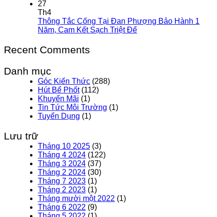
27
Th4
Thông Tắc Cống Tại Đan Phượng Bảo Hành 1
Năm, Cam Kết Sạch Triệt Để
Recent Comments
Danh mục
Góc Kiến Thức
(288)
Hút Bể Phốt
(112)
Khuyến Mãi
(1)
Tin Tức Môi Trường
(1)
Tuyển Dụng
(1)
Lưu trữ
Tháng 10 2025
(3)
Tháng 4 2024
(122)
Tháng 3 2024
(37)
Tháng 2 2024
(30)
Tháng 7 2023
(1)
Tháng 2 2023
(1)
Tháng mười một 2022
(1)
Tháng 6 2022
(9)
Tháng 5 2022
(1)