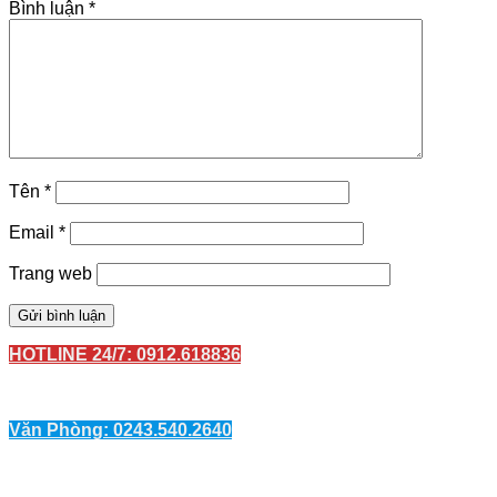
Bình luận
*
Tên
*
Email
*
Trang web
HOTLINE 24/7: 0912.618836
Văn Phòng: 0243.540.2640