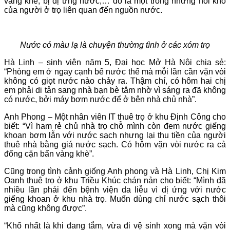
vàng khè, bị dị ứng nước,… đó là một trong những nỗi khổ
của người ở trọ liên quan đến nguồn nước.
Nước có màu lạ là chuyện thường tình ở các xóm trọ
Hà Linh – sinh viên năm 5, Đại học Mở Hà Nội chia sẻ:
“Phòng em ở ngay cạnh bể nước thế mà mỗi lần cần vặn vòi
không có giọt nước nào chảy ra. Thậm chí, có hôm hai chị
em phải di tản sang nhà bạn bè tắm nhờ vì sáng ra đã không
có nước, bởi máy bơm nước để ở bên nhà chủ nhà”.
Anh Phong – Một nhân viên IT thuê trọ ở khu Định Công cho
biết: “Vì ham rẻ chủ nhà trọ chỗ mình còn đem nước giếng
khoan bơm lẫn với nước sạch nhưng lại thu tiền của người
thuê nhà bằng giá nước sạch. Có hôm vặn vòi nước ra cả
đống cặn bẩn vàng khè”.
Cũng trong tình cảnh giống Anh phong và Hà Linh, Chị Kim
Oanh thuê trọ ở khu Triều Khúc chán nản cho biết: “Mình đã
nhiều lần phải đến bệnh viện da liễu vì dị ứng với nước
giếng khoan ở khu nhà trọ. Muốn dùng chỉ nước sạch thôi
mà cũng không được”.
“Khổ nhất là khi đang tắm, vừa đi vệ sinh xong mà vặn vòi