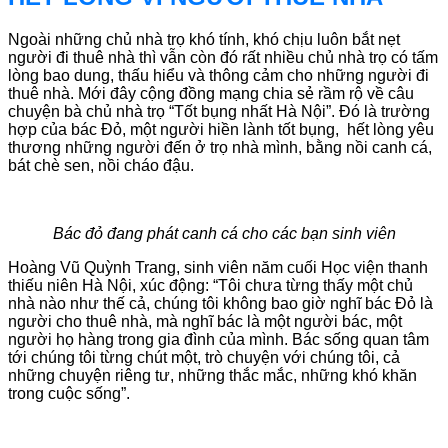
Ngoài những chủ nhà trọ khó tính, khó chịu luôn bắt nẹt
người đi thuê nhà thì vẫn còn đó rất nhiều chủ nhà trọ có tấm
lòng bao dung, thấu hiểu và thông cảm cho những người đi
thuê nhà. Mới đây cộng đồng mạng chia sẻ rầm rộ về câu
chuyện bà chủ nhà trọ “Tốt bụng nhất Hà Nội”. Đó là trường
hợp của bác Đỏ, một người hiền lành tốt bụng, hết lòng yêu
thương những người đến ở trọ nhà mình, bằng nồi canh cá,
bát chè sen, nồi cháo đậu.
Bác đỏ đang phát canh cá cho các bạn sinh viên
Hoàng Vũ Quỳnh Trang, sinh viên năm cuối Học viện thanh
thiếu niên Hà Nội, xúc động: “Tôi chưa từng thấy một chủ
nhà nào như thế cả, chúng tôi không bao giờ nghĩ bác Đỏ là
người cho thuê nhà, mà nghĩ bác là một người bác, một
người họ hàng trong gia đình của mình. Bác sống quan tâm
tới chúng tôi từng chút một, trò chuyện với chúng tôi, cả
những chuyện riêng tư, những thắc mắc, những khó khăn
trong cuộc sống”.