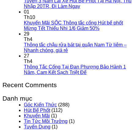
Tuyển 3 Nam Lái Xe Hút Bể Phốt Tại Hà Nội, Thu
Nhập 20TR, Đi Làm Ngay
01
Th10
Khuyến Mãi SỐC Thông tắc cống Hút bể phốt
Mừng Tết Thiếu Nhi 1/6 Giảm 50%
29
Th4
Thông tắc chậu rửa bát tại quận Nam Từ liêm –
Nhanh chóng, giá rẻ
27
Th4
Thông Tắc Cống Tại Đan Phượng Bảo Hành 1
Năm, Cam Kết Sạch Triệt Để
Recent Comments
Danh mục
Góc Kiến Thức
(288)
Hút Bể Phốt
(112)
Khuyến Mãi
(1)
Tin Tức Môi Trường
(1)
Tuyển Dụng
(1)