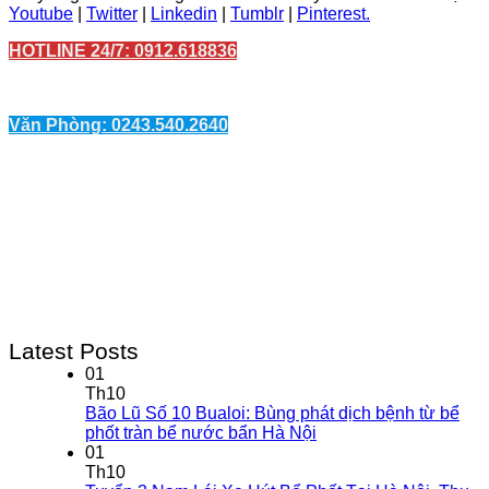
Youtube
|
Twitter
|
Linkedin
|
Tumblr
|
Pinterest.
HOTLINE 24/7: 0912.618836
Văn Phòng: 0243.540.2640
Latest Posts
01
Th10
Bão Lũ Số 10 Bualoi: Bùng phát dịch bệnh từ bể
phốt tràn bể nước bẩn Hà Nội
01
Th10