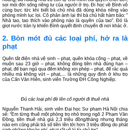
soi mói đời sống riêng tư của người ở trọ. Đi học về Bình vô
cùng bực tức khi biết bà chủ nhà đã dùng khóa riêng vào
phòng mình lục lọi. Cô phản ánh lại thì bà chủ hất hàm bảo: ”
Nhà tao, tao thích vào phòng nào là quyền của tao”. Đó là
giọt nước tràn ly khiến Bình quyết định chuyển đi nơi khác ở.
2. Bòn mót đủ các loại phí, hở ra là
phạt
Quên tắt điện nhà vệ sinh – phạt, quên khóa cổng – phạt, về
muộn sau 23 giờ – phạt, không đóng tiền nhà đúng hạn –
phạt, để bạn ngủ qua đêm không xin phép – phạt, để rác quá
nhiều mà không vứt – phạt,… là những quy định ở khu trọ
của Cấn Văn Hiên, sinh viên Trường ĐH Công Nghiệp.
Đủ các loại phí đè lên cổ người đi thuê nhà
Nguyễn Thanh Hải, sinh viên Đại học Sư phạm Hà Nội chia
sẻ: “Em từng thuê một phòng trọ nhỏ trong ngõ 2 Phạm Văn
Đồng, tiền thuê nhà giá 2,3 triệu đồng/tháng nhưng tháng
nào em cũng phải trả số tiền lên tới hơn 3 triệu đồng do phát
sinh những khoản phí, phạt rất vô lý từ chủ trọ”.