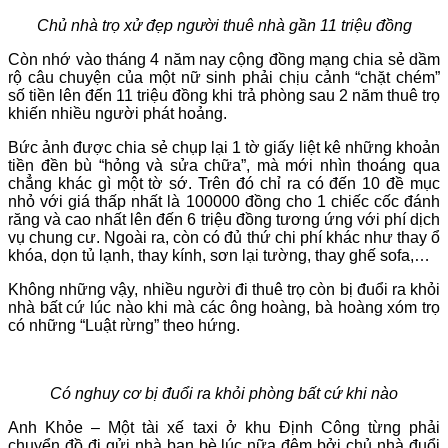
Chủ nhà trọ xử đẹp người thuê nhà gần 11 triệu đồng
Còn nhớ vào tháng 4 năm nay cộng đồng mạng chia sẻ dầm
rộ câu chuyện của một nữ sinh phải chịu cảnh “chặt chém”
số tiền lên đến 11 triệu đồng khi trả phòng sau 2 năm thuê trọ
khiến nhiều người phát hoảng.
Bức ảnh được chia sẻ chụp lại 1 tờ giấy liệt kê những khoản
tiền đền bù “hỏng và sửa chữa”, mà mới nhìn thoáng qua
chẳng khác gì một tờ sớ. Trên đó chỉ ra có đến 10 đề mục
nhỏ với giá thấp nhất là 100000 đồng cho 1 chiếc cốc đánh
răng và cao nhất lên đến 6 triệu đồng tương ứng với phí dịch
vụ chung cư. Ngoài ra, còn có đủ thứ chi phí khác như thay ổ
khóa, dọn tủ lạnh, thay kính, sơn lại tường, thay ghế sofa,…
Không những vậy, nhiều người đi thuê trọ còn bị đuổi ra khỏi
nhà bất cứ lúc nào khi mà các ông hoàng, bà hoàng xóm trọ
có những “Luật rừng” theo hứng.
Có nghuy cơ bị đuổi ra khỏi phòng bất cứ khi nào
Anh Khỏe – Một tài xế taxi ở khu Định Công từng phải
chuyển đồ đi gửi nhà bạn bè lúc nữa đêm bởi chủ nhà đuổi