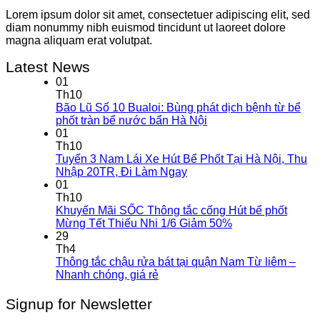
Lorem ipsum dolor sit amet, consectetuer adipiscing elit, sed
diam nonummy nibh euismod tincidunt ut laoreet dolore
magna aliquam erat volutpat.
Latest News
01
Th10
Bão Lũ Số 10 Bualoi: Bùng phát dịch bệnh từ bể
phốt tràn bể nước bẩn Hà Nội
01
Th10
Tuyển 3 Nam Lái Xe Hút Bể Phốt Tại Hà Nội, Thu
Nhập 20TR, Đi Làm Ngay
01
Th10
Khuyến Mãi SỐC Thông tắc cống Hút bể phốt
Mừng Tết Thiếu Nhi 1/6 Giảm 50%
29
Th4
Thông tắc chậu rửa bát tại quận Nam Từ liêm –
Nhanh chóng, giá rẻ
Signup for Newsletter