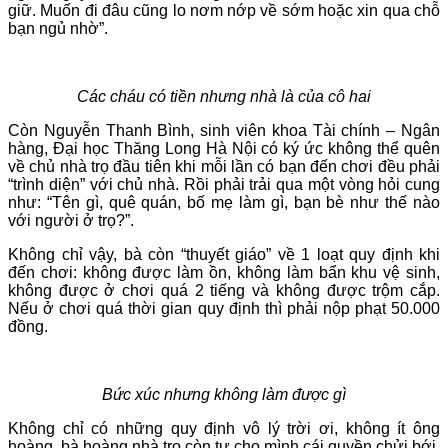
giữ. Muốn đi đâu cũng lo nơm nớp về sớm hoặc xin qua chỗ
bạn ngủ nhờ”.
Các cháu có tiền nhưng nhà là của cô hai
Còn Nguyễn Thanh Bình, sinh viên khoa Tài chính – Ngân
hàng, Đại học Thăng Long Hà Nội có ký ức không thể quên
về chủ nhà trọ đầu tiên khi mỗi lần có bạn đến chơi đều phải
“trình diện” với chủ nhà. Rồi phải trải qua một vòng hỏi cung
như: “Tên gì, quê quán, bố mẹ làm gì, bạn bè như thế nào
với người ở trọ?”.
Không chỉ vậy, bà còn “thuyết giáo” về 1 loạt quy định khi
đến chơi: không được làm ồn, không làm bẩn khu vệ sinh,
không được ở chơi quá 2 tiếng và không được trộm cắp.
Nếu ở chơi quá thời gian quy định thì phải nộp phạt 50.000
đồng.
Bức xúc nhưng không làm được gì
Không chỉ có những quy định vô lý trời ơi, không ít ông
hoàng, bà hoàng nhà trọ còn tự cho mình cái quyền chửi bới,