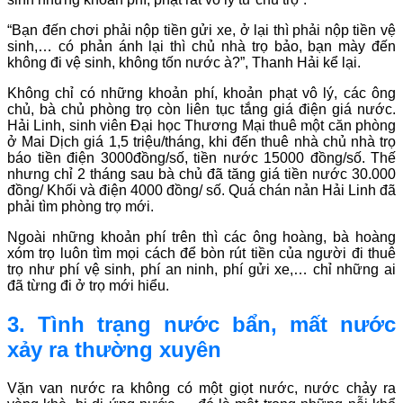
“Bạn đến chơi phải nộp tiền gửi xe, ở lại thì phải nộp tiền vệ
sinh,… có phản ánh lại thì chủ nhà trọ bảo, bạn mày đến
không đi vệ sinh, không tốn nước à?”, Thanh Hải kể lại.
Không chỉ có những khoản phí, khoản phạt vô lý, các ông
chủ, bà chủ phòng trọ còn liên tục tắng giá điện giá nước.
Hải Linh, sinh viên Đại học Thương Mại thuê một căn phòng
ở Mai Dịch giá 1,5 triệu/tháng, khi đến thuê nhà chủ nhà trọ
báo tiền điện 3000đồng/số, tiền nước 15000 đồng/số. Thế
nhưng chỉ 2 tháng sau bà chủ đã tăng giá tiền nước 30.000
đồng/ Khối và điện 4000 đồng/ số. Quá chán nản Hải Linh đã
phải tìm phòng trọ mới.
Ngoài những khoản phí trên thì các ông hoàng, bà hoàng
xóm trọ luôn tìm mọi cách để bòn rút tiền của người đi thuê
trọ như phí vệ sinh, phí an ninh, phí gửi xe,… chỉ những ai
đã từng đi ở trọ mới hiểu.
3. Tình trạng nước bẩn, mất nước
xảy ra thường xuyên
Vặn van nước ra không có một giọt nước, nước chảy ra