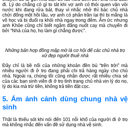
đi. Lý do chẳng có gì to tát khi vợ anh có thói quen vặn vòi
nước khi đang rửa bát, thay vì nhắc nhở thì bác chủ nhà
chửi đổng một hồi lâu, vợ anh có phân trần lại thì bị mắng là
vô học và bị đuổi ra khỏi nhà ngay trong đêm. Ấm ức nhưng
anh Khỏe cũng chỉ biết ngậm đắng nuốt cay mà chuyển đi
bởi “Nhà của họ, họ làm gì chẳng được”.
Những bản hợp đồng mập mờ là cơ hội để các chủ nhà trọ
xử đẹp người thuê nhà
Đây chỉ là bề nổi của những khoản đền bù “trên trời” mà
nhiều người đi ở trọ đang phải chi trả hàng ngày cho chủ
nhà. Ngoài ra, chúng tôi cũng nhận được rất nhiều chia sẻ
của các bạn sinh viên đi ở trọ tình trạng chủ nhà vịn lý do nọ,
lý do kia mà trừ tiền, không trả tiền đặt cọc.
5. Ám ảnh cảnh dùng chung nhà vệ
sinh
Thật là thiếu sót khi nói đến 101 nỗi khổ của người đi ở trọ
mà không nhắc đến vấn đề sử dụng nhà vệ sinh.