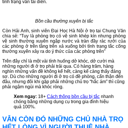
tình trạng vẫn tái diễn.
Bồn cầu thường xuyên bị tắc
Còn Hải Anh, sinh viên Đại Học Hà Nội ở trọ tại Chung Văn
chia sẻ: “Tuy là phòng trọ có vệ sinh khép kín nhưng phòng
vệ sinh thường xuyên ngập nước và tràn đầy rác rưởi của
các phòng ở trên tầng trên xả xuống bởi tình trạng tắc cống
thường xuyên xảy ra do ý thức của các phòng trên”
Trên đây chỉ là một vài tính huống dở khóc, dở cười mà
những người đi ở trọ phải trải qua. Có hàng trăm, hàng
nghìn những vấn đề không kể hết, càng kể càng thấy đáng
sợ. Dù cho những người đi ở trọ có đề phòng, cẩn thận đến
đâu, nhưng đôi khi gặp phải những chủ trọ “hắc ám” thì cũng
phải ngậm ngùi mà khóc ròng.
Xem ngay:
18+
Cách thông bồn cầu bị tắc
nhanh
chóng bằng những dụng cụ trong gia đình hiệu
quả 100%.
VẪN CÒN ĐÓ NHỮNG CHỦ NHÀ TRỌ
HẾT LÒNG VÌ NGƯỜI THUÊ NHÀ