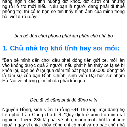
hàng nghìn các tình huống dở khóc, dở cười chỉ những
người ở trọ mới hiểu. Nếu bạn là người đang phải đi thuê
phòng trọ, thì có lẽ bạn sẽ tìm thấy hình ảnh của mình trong
bài viết dưới đây!
bạn bè đến chơi phòng phải xin phép chủ nhà trọ
1. Chủ nhà trọ khó tính hay soi mói:
“Bạn bè mình đến chơi đều phải đóng tiền gửi xe, mỗi lần
vào không được quá 2 người, nếu phát hiện thấy xe lạ sẽ bị
khóa lại, bạn bè ở lại qua đêm thì bắt phạt 150.000 đồng” đó
là tâm sự của bạn Đình Chính, sinh viên Đại học sư phạm
Hà Nội về những gì mình đã phải trải qua.
Dép đi về cũng phải để đúng vị trí
Nguyễn Hồng, sinh viên Trường ĐH Thương mại đang trọ
trên phố Trần Cung cho biết: “Quy định ở xóm trọ mình rất
nghiêm. Trước 23h là phải về nhà, muộn một chút là phải ở
ngoài ngay vì chìa khóa cổng chỉ có một và do bác chủ nhà