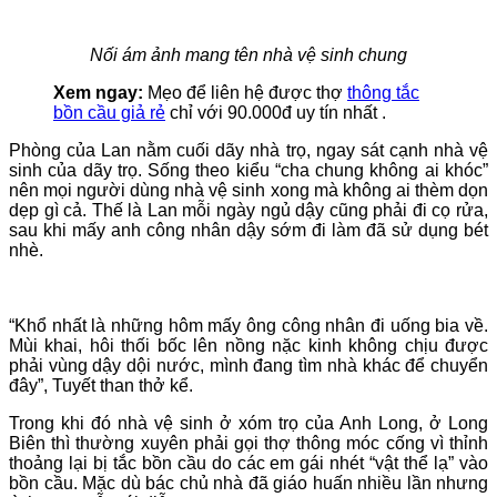
Nối ám ảnh mang tên nhà vệ sinh chung
Xem ngay:
Mẹo để liên hệ được thợ
thông tắc
bồn cầu giả rẻ
chỉ với 90.000đ uy tín nhất .
Phòng của Lan nằm cuối dãy nhà trọ, ngay sát cạnh nhà vệ
sinh của dãy trọ. Sống theo kiểu “cha chung không ai khóc”
nên mọi người dùng nhà vệ sinh xong mà không ai thèm dọn
dẹp gì cả. Thế là Lan mỗi ngày ngủ dậy cũng phải đi cọ rửa,
sau khi mấy anh công nhân dậy sớm đi làm đã sử dụng bét
nhè.
“Khổ nhất là những hôm mấy ông công nhân đi uống bia về.
Mùi khai, hôi thối bốc lên nồng nặc kinh không chịu được
phải vùng dậy dội nước, mình đang tìm nhà khác để chuyển
đây”, Tuyết than thở kể.
Trong khi đó nhà vệ sinh ở xóm trọ của Anh Long, ở Long
Biên thì thường xuyên phải gọi thợ thông móc cống vì thỉnh
thoảng lại bị tắc bồn cầu do các em gái nhét “vật thể lạ” vào
bồn cầu. Mặc dù bác chủ nhà đã giáo huấn nhiều lần nhưng