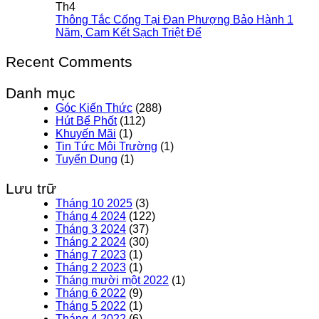
Th4
Thông Tắc Cống Tại Đan Phượng Bảo Hành 1
Năm, Cam Kết Sạch Triệt Để
Recent Comments
Danh mục
Góc Kiến Thức
(288)
Hút Bể Phốt
(112)
Khuyến Mãi
(1)
Tin Tức Môi Trường
(1)
Tuyển Dụng
(1)
Lưu trữ
Tháng 10 2025
(3)
Tháng 4 2024
(122)
Tháng 3 2024
(37)
Tháng 2 2024
(30)
Tháng 7 2023
(1)
Tháng 2 2023
(1)
Tháng mười một 2022
(1)
Tháng 6 2022
(9)
Tháng 5 2022
(1)
Tháng 4 2022
(6)