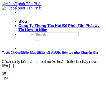
Bỏ
qua
nội
dung
Blog
Công Ty Thông Tắc Hút Bể Phốt Tấn Phát Uy
Tín Hơn 10 Năm
HOTLINE: 0912.618.836
Tuyệt Chiêu: Xử lý bồn cầu bị rò rỉ nước liên tục như Chuyên Gia
Cách xử lý bồn cầu bị rò rỉ nước hoặc Toilet bị chảy nước
liên [...]
05
Th4