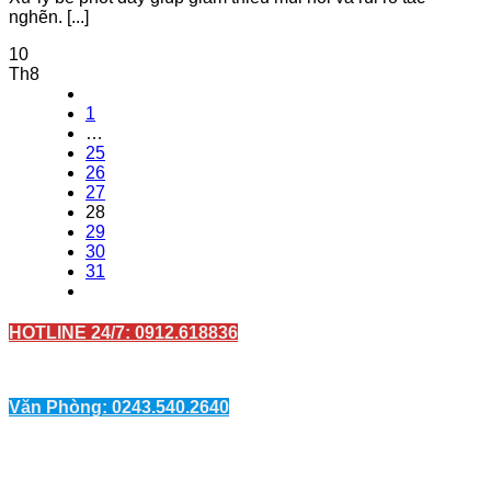
nghẽn. [...]
10
Th8
1
…
25
26
27
28
29
30
31
HOTLINE 24/7: 0912.618836
Văn Phòng: 0243.540.2640