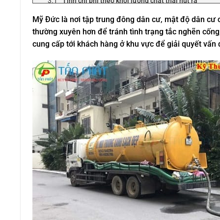
Tính chi phí theo khối lượng chất thải hút ra
Tính chi phí theo kích thước xe hút
Mỹ Đức là nơi tập trung đông dân cư, mật độ dân cư c
Những địa điểm Tấn Phát thực hiện hút bể phốt trong 
thường xuyên hơn để tránh tình trạng tắc nghẽn cống, 
Tại các khu công nghiệp
cung cấp tới khách hàng ở khu vực để giải quyết vấn 
Tại các trường học ở Mỹ Đức
Tại bệnh viện
Tại các khu chung cư Mỹ Đức
Các tuyến đường xe hút bể phốt ở Mỹ Đức thường chạy 