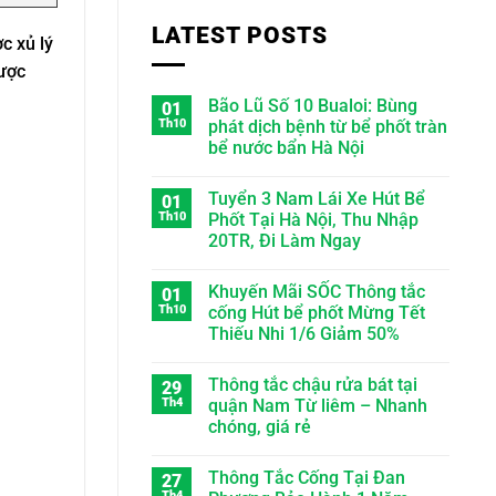
LATEST POSTS
c xủ lý
ược
Bão Lũ Số 10 Bualoi: Bùng
01
Th10
phát dịch bệnh từ bể phốt tràn
bể nước bẩn Hà Nội
Tuyển 3 Nam Lái Xe Hút Bể
01
Th10
Phốt Tại Hà Nội, Thu Nhập
20TR, Đi Làm Ngay
Khuyến Mãi SỐC Thông tắc
01
Th10
cống Hút bể phốt Mừng Tết
Thiếu Nhi 1/6 Giảm 50%
Thông tắc chậu rửa bát tại
29
Th4
quận Nam Từ liêm – Nhanh
chóng, giá rẻ
Thông Tắc Cống Tại Đan
27
Th4