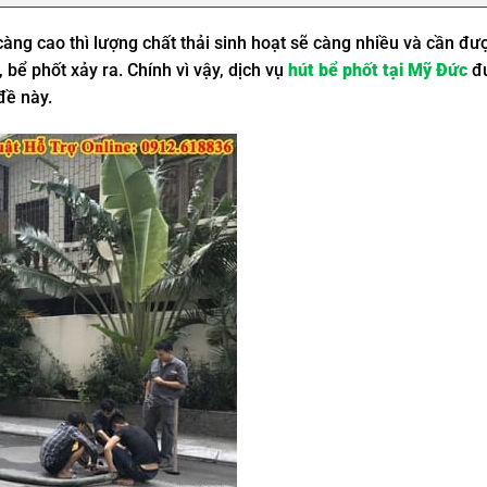
àng cao thì lượng chất thải sinh hoạt sẽ càng nhiều và cần đượ
khu vực Mỹ Đức
bể phốt xảy ra. Chính vì vậy, dịch vụ
hút bể phốt tại Mỹ Đức
đ
đề này.
qua