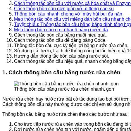
Cách thông tắc bồn cầu
với nước xả hóa chất và
Enzym
Cách thông bồn cầu
đơn giản
với
pittong
cao su
.
Thông bồn cầu
nhanh chóng
với máy hút bụi đa năn
Mẹo thông tắc bồn cầu với miếng dán bồn cầu
nhanh ch
Tuyệt chiêu: Thông tắc bồn cầu
bằng
băng dính tổng hợ
Mẹo thông bồn cầu
cực nhanh
bằng nước đá
.
Cách thông tắc bồn cầu bằng muối hiệu quả.
Cách thông tắc bồn cầu dễ dàng bằng Coca.
Thông tắc bồn cầu cực kỳ tiện lợi bằng nước rửa chén.
Sử dụng cá, lươn, trạch để thông cống bị tắc hiệu quả 
Hướng dẫn thông tắc bồn cầu bằng nước sôi.
Cách thông tắc bồn cầu hiệu quả, nhanh chóng bằng dâ
1.
Cách thông bồn cầu bằng nước rửa chén
Thông bồn cầu bằng nước rửa chén nhanh, gọn
Nước rửa chén hay nước rửa bát có tác dụng tạo bọt bôi trơn,
Cách thông bồn cầu này thường được các chị em sử dụng nhiều
Thông bồn cầu bằng nước rửa chén theo các bước như sau:
Cho trực tiếp nước rửa chén vào trong bồn cầu đang bị
Đợi nước rửa chén hòa tan với nước, ngấm đến điểm tắc