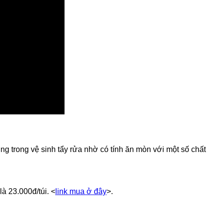
ng trong vệ sinh tẩy rửa nhờ có tính ăn mòn với một số chất
à 23.000đ/túi. <
link mua ở đây
>.