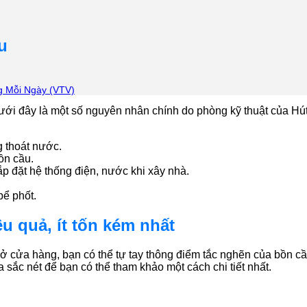
u
ng Mỗi Ngày (VTV)
ưới đây là một số nguyên nhân chính do phòng kỹ thuật của Hút
g thoát nước.
bồn cầu.
ắp đặt hệ thống điện, nước khi xây nhà.
bể phốt.
 quả, ít tốn kém nhất
ở cửa hàng, bạn có thể tự tay thông điểm tắc nghẽn của bồn c
sắc nét để bạn có thể tham khảo một cách chi tiết nhất.