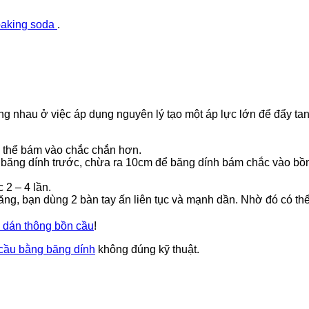
aking
soda
.
g nhau ở việc áp dụng nguyên lý tạo một áp lực lớn để đẩy ta
ó thể bám vào chắc chắn hơn.
 băng dính trước, chừa ra 10cm để băng dính bám chắc vào bồ
 2 – 4 lần.
ăng, bạn dùng 2 bàn tay ấn liên tục và mạnh dần. Nhờ đó có thể
 dán thông bồn cầu
!
cầu bằng băng dính
không đúng kỹ thuật.