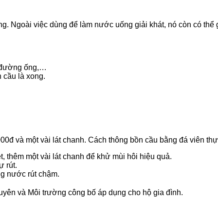
ống. Ngoài việc dùng để làm nước uống giải khát, nó còn có thể
g đường ống,…
 cầu là xong.
000đ và một vài lát chanh. Cách thông bồn cầu bằng đá viên th
t, thêm một vài lát chanh để khử mùi hôi hiệu quả.
 rút.
ng nước rút chậm.
yên và Môi trường công bố áp dụng cho hộ gia đình.