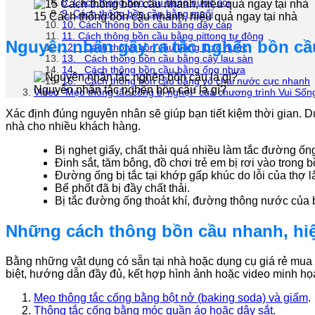
8. Cách thông bồn cầu bằng nước sôi
9. Cách thông bồn cầu bằng muối
15 Cách thông bồn cầu nhanh, hiệu quả ngay tại nhà
10. Cách thông bồn cầu bằng dây cáp
11. Cách thông bồn cầu bằng pittong tự động
Nguyên nhân gây ra tắc nghẽn bồn cầ
12. Cách thông bồn cầu bằng 1 xô nước
13. Cách thông bồn cầu bằng cây lau sàn
14. Cách thông bồn cầu bằng ống nhựa
15. Cách thông bồn cầu bằng vỏ chai nước cực nhanh
Nguyên nhân tắc nghẽn bồn cầu là gì?
Video “Mẹo thông tắc cống bị nghẹt” của chương trình Vui Số
Xác định đúng nguyên nhân sẽ giúp bạn tiết kiệm thời gian. D
nhà cho nhiều khách hàng.
Bị nghẹt giấy, chất thải quá nhiều làm tắc đường ốn
Đinh sắt, tăm bông, đồ chơi trẻ em bị rơi vào trong 
Đường ống bị tắc tại khớp gấp khúc do lỗi của thợ l
Bể phốt đã bị đầy chất thải.
Bị tắc đường ống thoát khí, đường thông nước của 
Những cách thông bồn cầu nhanh, hiệu
Bằng những vật dụng có sẵn tại nhà hoặc dụng cụ giá rẻ mua 
biệt, hướng dẫn đầy đủ, kết hợp hình ảnh hoặc video minh họa 
Mẹo thông tắc cống bằng bột nở (
baking
soda) và giấm
.
Thông tắc cống bằng móc quần áo hoặc dây sắt
.