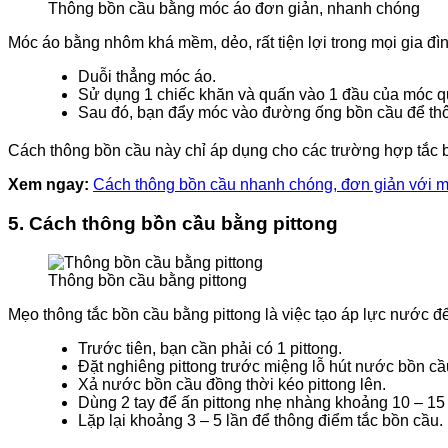
Thông bồn cầu bằng móc áo đơn giản, nhanh chóng
Móc áo bằng nhôm khá mềm, dẻo, rất tiện lợi trong mọi gia đì
Duỗi thẳng móc áo.
Sử dụng 1 chiếc khăn và quấn vào 1 đầu của móc q
Sau đó, bạn đẩy móc vào đường ống bồn cầu để thô
Cách thông bồn cầu này chỉ áp dụng cho các trường hợp tắc 
Xem ngay:
Cách thông bồn cầu
nhanh chóng, đơn giản
với 
5.
Cách thông bồn cầu bằng pittong
Thông bồn cầu bằng pittong
Mẹo thông tắc bồn cầu bằng pittong là việc tạo áp lực nước đ
Trước tiên, bạn cần phải có 1 pittong.
Đặt nghiêng pittong trước miệng lỗ hút nước bồn cầ
Xả nước bồn cầu đồng thời kéo pittong lên.
Dùng 2 tay để ấn pittong nhẹ nhàng khoảng 10 – 15 
Lặp lại khoảng 3 – 5 lần để thông điểm tắc bồn cầu.