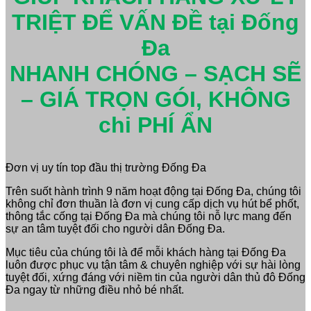
TRIỆT ĐỂ VẤN ĐỀ tại Đống
Đa
NHANH CHÓNG – SẠCH SẼ
– GIÁ TRỌN GÓI, KHÔNG
chi PHÍ ẨN
Đơn vị uy tín top đầu thị trường Đống Đa
Trên suốt hành trình 9 năm hoạt động tại Đống Đa, chúng tôi
không chỉ đơn thuần là đơn vị cung cấp dịch vụ hút bể phốt,
thông tắc cống tại Đống Đa mà chúng tôi nỗ lực mang đến
sự an tâm tuyệt đối cho người dân Đống Đa.
Mục tiêu của chúng tôi là để mỗi khách hàng tại Đống Đa
luôn được phục vụ tận tâm & chuyên nghiệp với sự hài lòng
tuyệt đối, xứng đáng với niềm tin của người dân thủ đô Đống
Đa ngay từ những điều nhỏ bé nhất.