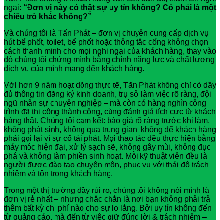
ngại:
“Đơn vị này có thật sự uy tín không? Có phải là một
chiêu trò khác không?”
Và chúng tôi là Tấn Phát – đơn vị chuyên cung cấp dịch vụ
hút bể phốt, toilet, bể phốt hoặc thông tắc cống không chọn
cách thanh minh cho mọi nghi ngại của khách hàng, thay vào
đó chúng tôi chứng mình bằng chính năng lực và chất lượng
dịch vụ của mình mang đến khách hàng.
Với hơn 9 năm hoạt động thực tế, Tấn Phát không chỉ có đầy
đủ thông tin đăng ký kinh doanh, trụ sở làm việc rõ ràng, đội
ngũ nhân sự chuyên nghiệp – mà còn có hàng nghìn công
trình đã thi công thành công, cùng đánh giá tích cực từ khách
hàng thật. Chúng tôi cam kết: báo giá rõ ràng trước khi làm,
không phát sinh, không qua trung gian, không để khách hàng
phải gọi lại vì sự cố tái phát. Mọi thao tác đều thực hiện bằng
máy móc hiện đại, xử lý sạch sẽ, không gây mùi, không đục
phá và không làm phiền sinh hoạt. Mỗi kỹ thuật viên đều là
người được đào tạo chuyên môn, phục vụ với thái độ trách
nhiệm và tôn trọng khách hàng.
Trong một thị trường đầy rủi ro, chúng tôi không nói mình là
đơn vị rẻ nhất – nhưng chắc chắn là nơi bạn không phải trả
thêm bất kỳ chi phí nào cho sự lo lắng. Bởi uy tín không đến
từ quảng cáo, mà đến từ việc giữ đúng lời & trách nhiệm –