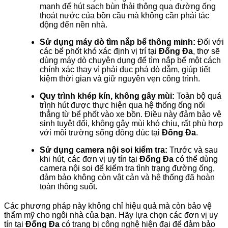
mạnh để hút sạch bùn thải thông qua đường ống
thoát nước của bồn cầu mà không cần phải tác
động đến nền nhà.
Sử dụng máy dò tìm nắp bể thông minh:
Đối với
các bể phốt khó xác định vị trí tại
Đống Đa
, thợ sẽ
dùng máy dò chuyên dụng để tìm nắp bể một cách
chính xác thay vì phải đục phá dò dẫm, giúp tiết
kiệm thời gian và giữ nguyên vẹn công trình.
Quy trình khép kín, không gây mùi:
Toàn bộ quá
trình hút được thực hiện qua hệ thống ống nối
thẳng từ bể phốt vào xe bồn. Điều này đảm bảo vệ
sinh tuyệt đối, không gây mùi khó chịu, rất phù hợp
với môi trường sống đông đúc tại
Đống Đa
.
Sử dụng camera nội soi kiểm tra:
Trước và sau
khi hút, các đơn vị uy tín tại
Đống Đa
có thể dùng
camera nội soi để kiểm tra tình trạng đường ống,
đảm bảo không còn vật cản và hệ thống đã hoàn
toàn thông suốt.
Các phương pháp này không chỉ hiệu quả mà còn bảo vệ
thẩm mỹ cho ngôi nhà của bạn. Hãy lựa chọn các đơn vị uy
tín tại
Đống Đa
có trang bị công nghệ hiện đại để đảm bảo