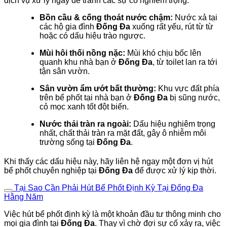
dịch vụ xử lý ngay để tránh các sự cố nghiêm trọng:
Bồn cầu & cống thoát nước chậm:
Nước xả tại
các hộ gia đình
Đống Đa
xuống rất yếu, rút từ từ
hoặc có dấu hiệu trào ngược.
Mùi hôi thối nồng nặc:
Mùi khó chịu bốc lên
quanh khu nhà bạn ở
Đống Đa
, từ toilet lan ra tới
tận sân vườn.
Sân vườn ẩm ướt bất thường:
Khu vực đất phía
trên bể phốt tại nhà bạn ở
Đống Đa
bị sũng nước,
cỏ mọc xanh tốt đột biến.
Nước thải tràn ra ngoài:
Dấu hiệu nghiêm trọng
nhất, chất thải tràn ra mặt đất, gây ô nhiễm môi
trường sống tại
Đống Đa
.
Khi thấy các dấu hiệu này, hãy liên hệ ngay một đơn vị hút
bể phốt chuyên nghiệp tại
Đống Đa
để được xử lý kịp thời.
Tại Sao Cần Phải Hút Bể Phốt Định Kỳ Tại Đống Đa
Hằng Năm
Việc hút bể phốt định kỳ là một khoản đầu tư thông minh cho
mọi gia đình tại
Đống Đa
. Thay vì chờ đợi sự cố xảy ra, việc