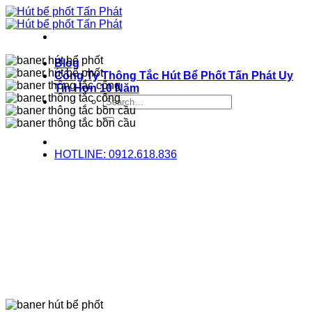
Bỏ
qua
nội
dung
Blog
Công Ty Thông Tắc Hút Bể Phốt Tấn Phát Uy
Tín Hơn 10 Năm
HOTLINE: 0912.618.836