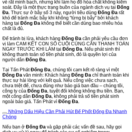
vẻ rất minh bạch, nhưng khi làm họ đổ hóa chất không kiểm
soát. Đây là một thực trạng buồn của ngành dịch vụ tại
Đống
Đa
. Thực sự ở bẫy số 3 này, người tiêu dùng
Đống Đa
rất
khó để tránh mắc bẫy khi không “từng bị bẫy” bởi khách
hàng tại
Đống Đa
không thể biết cần dùng bao nhiêu hóa
chất là đủ.
Để tránh bị lừa, khách hàng
Đống Đa
cần phải yêu cầu đơn
vị làm CAM KẾT CON SỐ CUỐI CÙNG CẦN THANH TOÁN
NGAY TRƯỚC KHI LÀM tại
Đống Đa
. Nếu phát sinh thì
không thanh toán số tiền phát sinh, đó là quyền lợi của
người dân
Đống Đa
.
Tại Tấn Phát
Đống Đa
, chúng tôi cam kết rõ ràng vì một
Đống Đa
văn minh: Khách hàng
Đống Đa
chỉ thanh toán khi
thực sự hài lòng với kết quả. Nếu công việc chưa sạch,
chưa triệt để, chưa đúng như báo giá ban đầu – chúng tôi,
công ty của
Đống Đa
, tuyệt đối không không thu tiền. Bạn,
một công dân
Đống Đa
, không phải trả số tiền phát sinh
ngoài báo giá. Tấn Phát vì
Đống Đa
.
Những Dấu Hiệu Cần Phải Hút Bể Phốt Đống Đa Nhanh
Chóng
Nếu bạn ở
Đống Đa
và gặp phải các vấn đề sau, hãy gọi