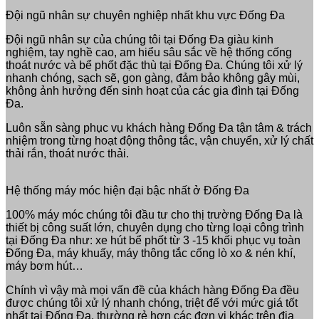
Đội ngũ nhân sự chuyên nghiệp nhất khu vực Đống Đa
Đội ngũ nhân sự của chúng tôi tại Đống Đa giàu kinh
nghiệm, tay nghề cao, am hiểu sâu sắc về hệ thống cống
thoát nước và bể phốt đặc thù tại Đống Đa. Chúng tôi xử lý
nhanh chóng, sạch sẽ, gọn gàng, đảm bảo không gây mùi,
không ảnh hưởng đến sinh hoạt của các gia đình tại Đống
Đa.
Luôn sẵn sàng phục vụ khách hàng Đống Đa tận tâm & trách
nhiệm trong từng hoạt động thông tắc, vận chuyển, xử lý chất
thải rắn, thoát nước thải.
Hệ thống máy móc hiện đại bậc nhất ở Đống Đa
100% máy móc chúng tôi đầu tư cho thị trường Đống Đa là
thiết bị công suất lớn, chuyên dụng cho từng loại công trình
tại Đống Đa như: xe hút bể phốt từ 3 -15 khối phục vụ toàn
Đống Đa, máy khuấy, máy thông tắc cống lò xo & nén khí,
máy bơm hút…
Chính vì vậy mà mọi vấn đề của khách hàng Đống Đa đều
được chúng tôi xử lý nhanh chóng, triệt để với mức giá tốt
nhất tại Đống Đa, thường rẻ hơn các đơn vị khác trên địa