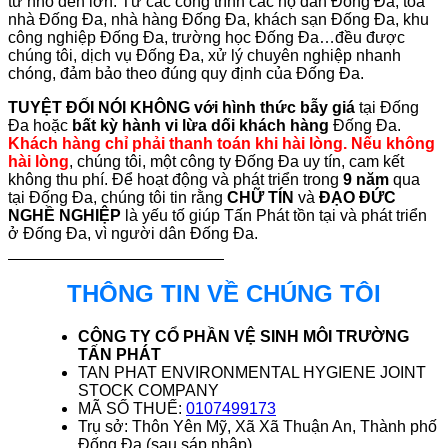
từ nhỏ đến lớn. Từ các công trình các hộ dân Đống Đa, tòa
nhà Đống Đa, nhà hàng Đống Đa, khách sạn Đống Đa, khu
công nghiệp Đống Đa, trường học Đống Đa…đều được
chúng tôi, dịch vụ Đống Đa, xử lý chuyên nghiệp nhanh
chóng, đảm bảo theo đúng quy định của Đống Đa.
TUYỆT ĐỐI NÓI KHÔNG với hình thức bẫy giá
tại Đống
Đa hoặc
bất kỳ hành vi lừa dối khách hàng
Đống Đa.
Khách hàng chỉ phải thanh toán khi hài lòng. Nếu không
hài lòng
, chúng tôi, một công ty Đống Đa uy tín, cam kết
không thu phí. Để hoạt động và phát triển trong
9 năm
qua
tại Đống Đa, chúng tôi tin rằng
CHỮ TÍN
và
ĐẠO ĐỨC
NGHỀ NGHIỆP
là yếu tố giúp Tấn Phát tồn tại và phát triển
ở Đống Đa, vì người dân Đống Đa.
THÔNG TIN VỀ CHÚNG TÔI
CÔNG TY CỔ PHẦN VỆ SINH MÔI TRƯỜNG
TẤN PHÁT
TAN PHAT ENVIRONMENTAL HYGIENE JOINT
STOCK COMPANY
MÃ SỐ THUẾ:
0107499173
Trụ sở: Thôn Yên Mỹ, Xã Xã Thuận An, Thành phố
Đống Đa (sau sáp nhập)