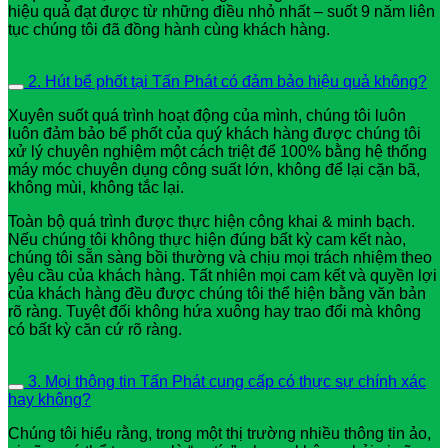
hiệu quả đạt được từ những điều nhỏ nhất – suốt 9 năm liên
tục chúng tôi đã đồng hành cùng khách hàng.
2. Hút bể phốt tại Tấn Phát có đảm bảo hiệu quả không?
Xuyên suốt quá trình hoạt động của mình, chúng tôi luôn
luôn đảm bảo bể phốt của quý khách hàng được chúng tôi
xử lý chuyên nghiệm một cách triệt để 100% bằng hệ thống
máy móc chuyên dụng công suất lớn, không để lại cặn bã,
không mùi, không tắc lại.
Toàn bộ quá trình được thực hiện công khai & minh bạch.
Nếu chúng tôi không thực hiện đúng bất kỳ cam kết nào,
chúng tôi sẵn sàng bồi thường và chịu mọi trách nhiệm theo
yêu cầu của khách hàng. Tất nhiên mọi cam kết và quyền lợi
của khách hàng đều được chúng tôi thể hiện bằng văn bản
rõ ràng. Tuyệt đối không hứa xuông hay trao đổi mà không
có bất kỳ căn cứ rõ ràng.
3. Mọi thông tin Tấn Phát cung cấp có thực sự chính xác
hay không?
Chúng tôi hiểu rằng, trong một thị trường nhiều thông tin ảo,