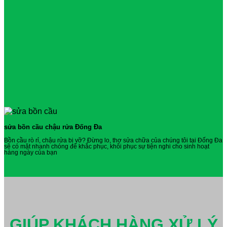
sửa bồn cầu chậu rửa Đống Đa
Bồn cầu rò rỉ, chậu rửa bị vỡ? Đừng lo, thợ sửa chữa của chúng tôi tại Đống Đa
sẽ có mặt nhanh chóng để khắc phục, khôi phục sự tiện nghi cho sinh hoạt
hàng ngày của bạn
GIÚP KHÁCH HÀNG XỬ LÝ