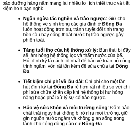
bảo dưỡng hàng năm mang lại nhiều lợi ích thiết thực và tiết
kiệm hơn bạn nghĩ:
Ngăn ngừa tắc nghẽn và trào ngược:
Giữ cho
hệ thống vệ sinh trong các gia đình ở
Đống Đa
luôn hoạt động trơn tru, tránh tuyệt đối tình trạng
bồn cầu hay cống thoát nước bị trào ngược gây
phiền toái.
Tăng tuổi thọ của hệ thống xử lý:
Bùn thải bị đầy
sẽ làm hỏng hệ thống lọc và thấm nước của bể.
Hút định kỳ là cách tốt nhất để bảo vệ toàn bộ công
trình ngầm, vốn rất tốn kém để sửa chữa tại
Đống
Đa
.
Tiết kiệm chi phí về lâu dài:
Chi phí cho một lần
hút định kỳ tại
Đống Đa
rẻ hơn rất nhiều so với chi
phí sửa chữa khẩn cấp khi hệ thống bị hư hỏng
nặng hoặc phải xử lý sự cố trào ngược.
Bảo vệ sức khỏe và môi trường sống:
Đảm bảo
chất thải nguy hại không bị rò rỉ ra môi trường, giữ
gìn nguồn nước ngầm và không gian sống trong
lành cho cộng đồng dân cư
Đống Đa
.