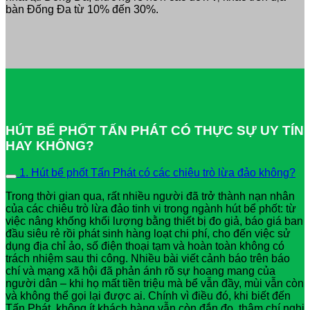
bàn Đống Đa từ 10% đến 30%.
HÚT BỂ PHỐT TẤN PHÁT CÓ THỰC SỰ UY TÍN
HAY KHÔNG?
1. Hút bể phốt Tấn Phát có các chiêu trò lừa đảo không?
Trong thời gian qua, rất nhiều người đã trở thành nạn nhân
của các chiêu trò lừa đảo tinh vi trong ngành hút bể phốt: từ
việc nâng khống khối lượng bằng thiết bị đo giả, báo giá ban
đầu siêu rẻ rồi phát sinh hàng loạt chi phí, cho đến việc sử
dụng địa chỉ ảo, số điện thoại tạm và hoàn toàn không có
trách nhiệm sau thi công. Nhiều bài viết cảnh báo trên báo
chí và mạng xã hội đã phản ánh rõ sự hoang mang của
người dân – khi họ mất tiền triệu mà bể vẫn đầy, mùi vẫn còn
và không thể gọi lại được ai. Chính vì điều đó, khi biết đến
Tấn Phát, không ít khách hàng vẫn còn đắn đo, thậm chí nghi