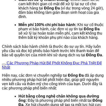
cam kết thời gian có mặt để xử lý lại sự cố cho
khách hàng tại
Đống Đa
(ví dụ: trong vòng 24 giờ),
đảm bảo không làm gián đoạn sinh hoạt của gia
đình.
Miễn phí 100% chi phí bảo hành:
Khi sự cố thuộc
phạm vi bảo hành, các đơn vị uy tín tại
Đống Đa
sẽ xử lý lại hoàn toàn miễn phí, cam kết không thu
thêm bất kỳ khoản phụ phí nào của khách hàng.
Chính sách bảo hành chính là thước đo sự uy tín. Hãy luôn
yêu cầu và đọc kỹ phiếu bảo hành trước khi thanh toán để
bảo vệ quyền lợi của mình khi sử dụng dịch vụ tại
Đống Đa
.
Các Phương Pháp Hút Bể Phốt Không Đục Phá Triệt Để
Nhất
Hiện nay, các đơn vị chuyên nghiệp tại
Đống Đa
đã áp dụng
nhiều phương pháp hút bể phốt hiện đại, giúp giữ nguyên
vẹn kết cấu và thẩm mỹ cho công trình của bạn. Dưới đây là
các phương pháp phổ biến nhất:
Hút bằng công nghệ chân không qua đường
ống:
Đây là phương pháp phổ biến nhất tại
Đống
Đa
. Xe hút chuyên dụng sẽ tạo ra một lực hút cực