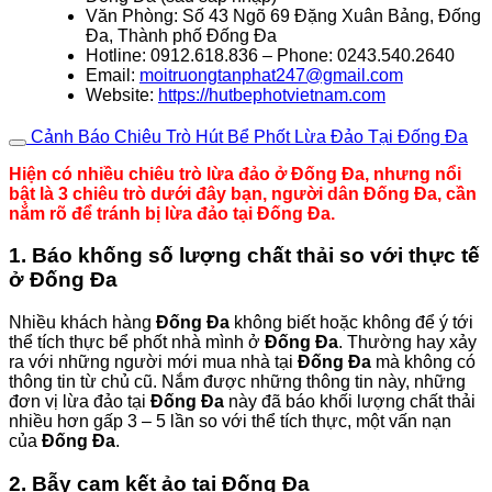
Văn Phòng: Số 43 Ngõ 69 Đặng Xuân Bảng, Đống
Đa, Thành phố Đống Đa
Hotline: 0912.618.836 – Phone: 0243.540.2640
Email:
moitruongtanphat247@gmail.com
Website:
https://hutbephotvietnam.com
Cảnh Báo Chiêu Trò Hút Bể Phốt Lừa Đảo Tại Đống Đa
Hiện có nhiều chiêu trò lừa đảo ở Đống Đa, nhưng nổi
bật là 3 chiêu trò dưới đây bạn, người dân Đống Đa, cần
nắm rõ để tránh bị lừa đảo tại Đống Đa.
1. Báo khống số lượng chất thải so với thực tế
ở Đống Đa
Nhiều khách hàng
Đống Đa
không biết hoặc không để ý tới
thể tích thực bể phốt nhà mình ở
Đống Đa
. Thường hay xảy
ra với những người mới mua nhà tại
Đống Đa
mà không có
thông tin từ chủ cũ. Nắm được những thông tin này, những
đơn vị lừa đảo tại
Đống Đa
này đã báo khối lượng chất thải
nhiều hơn gấp 3 – 5 lần so với thể tích thực, một vấn nạn
của
Đống Đa
.
2. Bẫy cam kết ảo tại Đống Đa