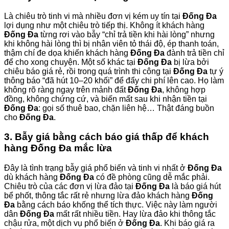
Là chiêu trò tinh vi mà nhiều đơn vị kém uy tín tại
Đống Đa
lợi dụng như một chiêu trò tiếp thị. Không ít khách hàng
Đống Đa
từng rơi vào bẫy “chỉ trả tiền khi hài lòng” nhưng
khi không hài lòng thì bị nhân viên tỏ thái độ, ép thanh toán,
thậm chí đe dọa khiến khách hàng
Đống Đa
đành trả tiền chỉ
để cho xong chuyện. Một số khác tại
Đống Đa
bị lừa bởi
chiêu báo giá rẻ, rồi trong quá trình thi công tại
Đống Đa
tự ý
thông báo “đã hút 10–20 khối” để đẩy chi phí lên cao. Họ làm
không rõ ràng ngay trên mảnh đất
Đống Đa
, không hợp
đồng, không chứng cứ, và biến mất sau khi nhận tiền tại
Đống Đa
: gọi số thuê bao, chặn liên hệ… Thật đáng buồn
cho
Đống Đa
.
3. Bẫy giá bằng cách báo giá thấp để khách
hàng Đống Đa mắc lừa
Đây là tình trạng bẫy giá phổ biến và tinh vi nhất ở
Đống Đa
dù khách hàng
Đống Đa
có đề phòng cũng dễ mắc phải.
Chiêu trò của các đơn vị lừa đảo tại
Đống Đa
là báo giá hút
bể phốt, thông tắc rất rẻ nhưng lừa đảo khách hàng
Đống
Đa
bằng cách báo khống thể tích thực. Việc này làm người
dân
Đống Đa
mất rất nhiều tiền. Hay lừa đảo khi thông tắc
chậu rửa, một dịch vụ phổ biến ở
Đống Đa
. Khi báo giá ra