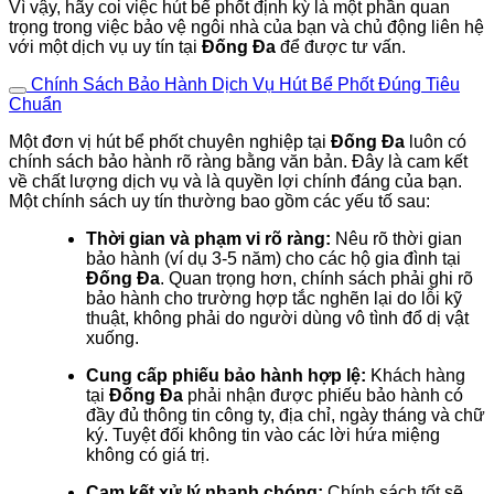
Vì vậy, hãy coi việc hút bể phốt định kỳ là một phần quan
trọng trong việc bảo vệ ngôi nhà của bạn và chủ động liên hệ
với một dịch vụ uy tín tại
Đống Đa
để được tư vấn.
Chính Sách Bảo Hành Dịch Vụ Hút Bể Phốt Đúng Tiêu
Chuẩn
Một đơn vị hút bể phốt chuyên nghiệp tại
Đống Đa
luôn có
chính sách bảo hành rõ ràng bằng văn bản. Đây là cam kết
về chất lượng dịch vụ và là quyền lợi chính đáng của bạn.
Một chính sách uy tín thường bao gồm các yếu tố sau:
Thời gian và phạm vi rõ ràng:
Nêu rõ thời gian
bảo hành (ví dụ 3-5 năm) cho các hộ gia đình tại
Đống Đa
. Quan trọng hơn, chính sách phải ghi rõ
bảo hành cho trường hợp tắc nghẽn lại do lỗi kỹ
thuật, không phải do người dùng vô tình đổ dị vật
xuống.
Cung cấp phiếu bảo hành hợp lệ:
Khách hàng
tại
Đống Đa
phải nhận được phiếu bảo hành có
đầy đủ thông tin công ty, địa chỉ, ngày tháng và chữ
ký. Tuyệt đối không tin vào các lời hứa miệng
không có giá trị.
Cam kết xử lý nhanh chóng:
Chính sách tốt sẽ