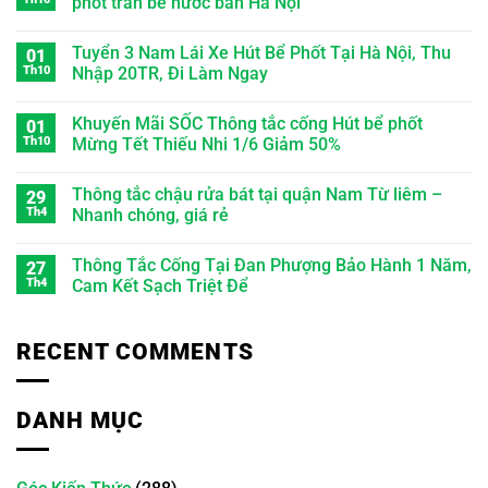
phốt tràn bể nước bẩn Hà Nội
Tuyển 3 Nam Lái Xe Hút Bể Phốt Tại Hà Nội, Thu
01
Th10
Nhập 20TR, Đi Làm Ngay
Khuyến Mãi SỐC Thông tắc cống Hút bể phốt
01
Th10
Mừng Tết Thiếu Nhi 1/6 Giảm 50%
Thông tắc chậu rửa bát tại quận Nam Từ liêm –
29
Th4
Nhanh chóng, giá rẻ
Thông Tắc Cống Tại Đan Phượng Bảo Hành 1 Năm,
27
Th4
Cam Kết Sạch Triệt Để
RECENT COMMENTS
DANH MỤC