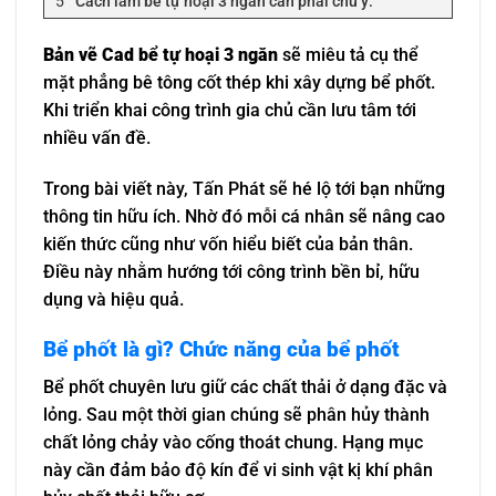
Cách làm bể tự hoại 3 ngăn cần phải chú ý:
Kỹ thuật xây dựng bể phốt 3 ngăn:
Bản vẽ Cad bể tự hoại 3 ngăn
sẽ miêu tả cụ thể
Đối với bể tự hoại xây bằng gạch:
mặt phẳng bê tông cốt thép khi xây dựng bể phốt.
Đối với bể tự hoại bằng bê tông cốt thép đúc sẵn
toàn khối:
Khi triển khai công trình gia chủ cần lưu tâm tới
Các ống dẫn nước vào, ra và giữa các ngăn:
nhiều vấn đề.
Mô hình bể tự hoại 3 ngăn bằng hình ảnh
Trong bài viết này, Tấn Phát sẽ hé lộ tới bạn những
VIDEO quy trình thiết kế tới hoàn thiện bể tự hoại 3
ngăn ở một gia đình hà nội
thông tin hữu ích. Nhờ đó mỗi cá nhân sẽ nâng cao
Thiết kế lên mô hình bể tự hoại 3 ngăn
kiến thức cũng như vốn hiểu biết của bản thân.
2. Lên tính toán chi phí bể phốt 3 ngăn
Điều này nhằm hướng tới công trình bền bỉ, hữu
3. Thi công thực tế bể phốt 3 ngăn
dụng và hiệu quả.
Bể phốt là gì? Chức năng của bể phốt
Bể phốt chuyên lưu giữ các chất thải ở dạng đặc và
lỏng. Sau một thời gian chúng sẽ phân hủy thành
chất lỏng chảy vào cống thoát chung. Hạng mục
này cần đảm bảo độ kín để vi sinh vật kị khí phân