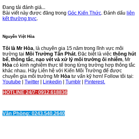
Đang tải đánh giá...
Bài viết này được đăng trong
Góc Kiến Thức
. Đánh dấu
liên
kết thường trực
.
Nguyễn Việt Hòa
Tôi là Mr Hòa
, là chuyên gia 15 năm trong lĩnh vực môi
trường tại
Môi Trường Tấn Phát.
Đặc biệt là việc
thông hút
bể, thông tắc, nạo vét và xử lý môi trường ôi nhiễm
, Mr
Hòa
có kinh nghiệm thực tế trong từng trường hợp thông tắc
khác nhau. Hãy Liên hệ với Kiến Môi Trường để được
chuyên gia môi trường Mr
Hòa
tư vấn kỹ hơn! Follow tôi tại:
Youtube
|
Twitter
|
Linkedin
|
Tumblr
|
Pinterest.
HOTLINE 24/7: 0912.618836
Văn Phòng: 0243.540.2640