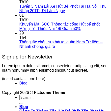
Th10
Tuyển 3 Nam Lái Xe Hút Bể Phốt Tại Hà Nội, Thu
Nhập 20TR, Đi Làm Ngay
01
Th10
Khuyến Mãi SỐC Thông tắc cống Hút bể phốt
Mừng Tết Thiếu Nhi 1/6 Giảm 50%
29
Th4
Thông tắc chậu rửa bát tại quận Nam Từ liêm –
Nhanh chóng, giá rẻ
Signup for Newsletter
Lorem ipsum dolor sit amet, consectetuer adipiscing elit, sed
diam nonummy nibh euismod tincidunt ut laoreet.
(insert contact form here)
Blog
Copyright 2026 ©
Flatsome Theme
Blog