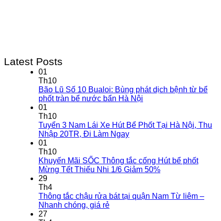
Latest Posts
01
Th10
Bão Lũ Số 10 Bualoi: Bùng phát dịch bệnh từ bể
phốt tràn bể nước bẩn Hà Nội
01
Th10
Tuyển 3 Nam Lái Xe Hút Bể Phốt Tại Hà Nội, Thu
Nhập 20TR, Đi Làm Ngay
01
Th10
Khuyến Mãi SỐC Thông tắc cống Hút bể phốt
Mừng Tết Thiếu Nhi 1/6 Giảm 50%
29
Th4
Thông tắc chậu rửa bát tại quận Nam Từ liêm –
Nhanh chóng, giá rẻ
27