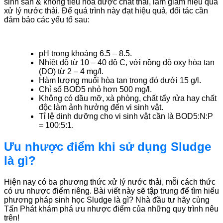
sinh sản & không tiêu hóa được chất thải, làm giảm hiệu quả
xử lý nước thải. Để quá trình này đạt hiệu quả, đối tác cần
đảm bảo các yếu tố sau:
pH trong khoảng 6.5 – 8.5.
Nhiệt độ từ 10 – 40 độ C, với nồng độ oxy hòa tan
(DO) từ 2 – 4 mg/l.
Hàm lượng muối hòa tan trong đó dưới 15 g/l.
Chỉ số BOD5 nhỏ hơn 500 mg/l.
Không có dầu mỡ, xà phòng, chất tẩy rửa hay chất
độc làm ảnh hưởng đến vi sinh vật.
Tỉ lệ dinh dưỡng cho vi sinh vật cần là BOD5:N:P
= 100:5:1.
Ưu nhược điểm khi sử dụng Sludge
là gì?
Hiện nay có ba phương thức xử lý nước thải, mỗi cách thức
có ưu nhược điểm riêng. Bài viết này sẽ tập trung để tìm hiểu
phương pháp sinh học Sludge là gì? Nhà đầu tư hãy cùng
Tấn Phát khám phá ưu nhược điểm của những quy trình nêu
trên!