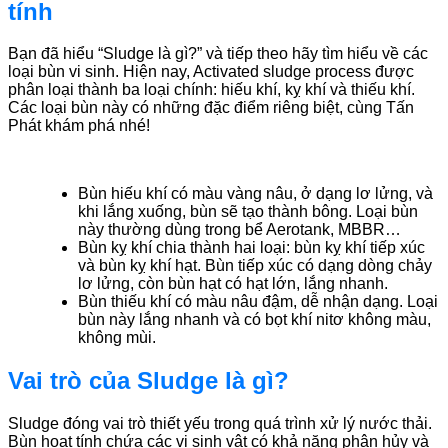
tính
Bạn đã hiểu “Sludge là gì?” và tiếp theo hãy tìm hiểu về các
loại bùn vi sinh. Hiện nay, Activated sludge process được
phân loại thành ba loại chính: hiếu khí, kỵ khí và thiếu khí.
Các loại bùn này có những đặc điểm riêng biệt, cùng Tấn
Phát khám phá nhé!
Bùn hiếu khí có màu vàng nâu, ở dạng lơ lửng, và
khi lắng xuống, bùn sẽ tạo thành bông. Loại bùn
này thường dùng trong bể Aerotank, MBBR…
Bùn kỵ khí chia thành hai loại: bùn kỵ khí tiếp xúc
và bùn kỵ khí hạt. Bùn tiếp xúc có dạng dòng chảy
lơ lửng, còn bùn hạt có hạt lớn, lắng nhanh.
Bùn thiếu khí có màu nâu đậm, dễ nhận dạng. Loại
bùn này lắng nhanh và có bọt khí nitơ không màu,
không mùi.
Vai trò của Sludge là gì?
Sludge đóng vai trò thiết yếu trong quá trình xử lý nước thải.
Bùn hoạt tính chứa các vi sinh vật có khả năng phân hủy và