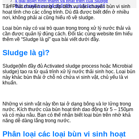
4 giai đoạn hình thành và phát triển của Sludge
Bùn vi sinh trong bể phốt đầy – phải làm sao?
Tấn Phát chuyên cung cấp dịch vụ vận chuyển bùn vi sinh
hoạt tính cho các công trình. Dù đã được biết đến ở nhiều
nơi, không phải ai cũng hiểu rõ về sludge.
Loại bùn này có vai trò quan trọng trong xử lý nước thải và
cần được quản lý đúng cách. Đối tác cùng website tìm hiểu
thêm về “Sludge là gì” qua bài viết dưới đây.
Sludge là gì?
Sludge(tên đầy đủ Activated sludge process hoặc Microbial
sludge) tạo ra từ quá trình xử lý nước thải sinh học. Loại bùn
này khác bùn thải ở chỗ nó chứa vi sinh vật, chủ yếu là vi
khuẩn.
Những vi sinh vật này tồn tại ở dạng bông và lơ lửng trong
nước. Kích thước của bùn hoạt tính dao động từ 5 – 150µm
và có màu nâu. Bạn có thể nhận biết loại bùn trên nhờ khả
năng dễ dàng lắng trong nước.
Phân loại các loại bùn vi sinh hoạt