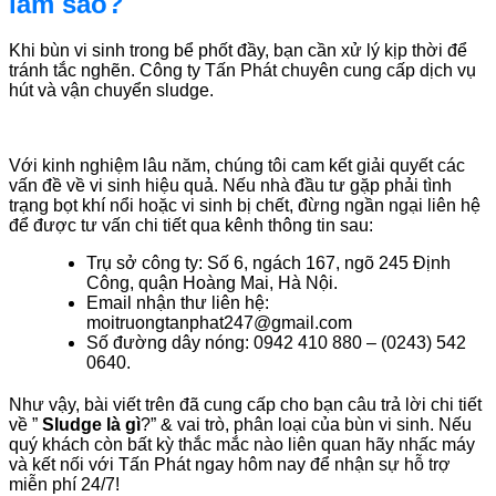
làm sao?
Khi bùn vi sinh trong bể phốt đầy, bạn cần xử lý kịp thời để
tránh tắc nghẽn. Công ty Tấn Phát chuyên cung cấp dịch vụ
hút và vận chuyển sludge.
Với kinh nghiệm lâu năm, chúng tôi cam kết giải quyết các
vấn đề về vi sinh hiệu quả. Nếu nhà đầu tư gặp phải tình
trạng bọt khí nổi hoặc vi sinh bị chết, đừng ngần ngại liên hệ
để được tư vấn chi tiết qua kênh thông tin sau:
Trụ sở công ty: Số 6, ngách 167, ngõ 245 Định
Công, quận Hoàng Mai, Hà Nội.
Email nhận thư liên hệ:
moitruongtanphat247@gmail.com
Số đường dây nóng: 0942 410 880 – (0243) 542
0640.
Như vậy, bài viết trên đã cung cấp cho bạn câu trả lời chi tiết
về ”
Sludge là gì
?” & vai trò, phân loại của bùn vi sinh. Nếu
quý khách còn bất kỳ thắc mắc nào liên quan hãy nhấc máy
và kết nối với Tấn Phát ngay hôm nay để nhận sự hỗ trợ
miễn phí 24/7!